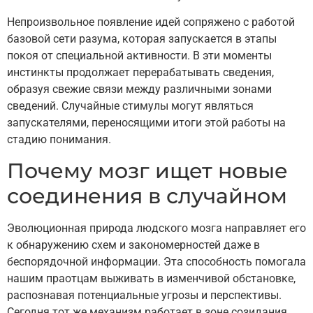
Непроизвольное появление идей сопряжено с работой
базовой сети разума, которая запускается в этапы
покоя от специальной активности. В эти моменты
инстинкты продолжает перерабатывать сведения,
образуя свежие связи между различными зонами
сведений. Случайные стимулы могут являться
запускателями, переносящими итоги этой работы на
стадию понимания.
Почему мозг ищет новые
соединения в случайном
Эволюционная природа людского мозга направляет его
к обнаружению схем и закономерностей даже в
беспорядочной информации. Эта способность помогала
нашим праотцам выживать в изменчивой обстановке,
распознавая потенциальные угрозы и перспективы.
Сегодня тот же механизм работает в зоне созидания,