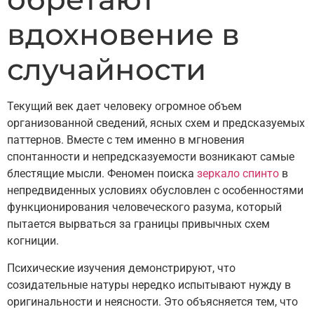
вдохновение в
случайности
Текущий век дает человеку огромное объем
организованной сведений, ясных схем и предсказуемых
паттернов. Вместе с тем именно в мгновения
спонтанности и непредсказуемости возникают самые
блестящие мысли. Феномен поиска
зеркало спинто
в
непредвиденных условиях обусловлен с особенностями
функционирования человеческого разума, который
пытается вырваться за границы привычных схем
когниции.
Психические изучения демонстрируют, что
созидательные натуры нередко испытывают нужду в
оригинальности и неясности. Это объясняется тем, что