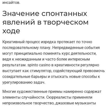
инсайтов.
Значение спонтанных
явлений в творческом
ходе
Креативный процесс изредка протекает по точно
последовательному плану. Непредвиденные события
могут принципиально поменять курс деятельности,
ведя к неожиданным и часто более интересным
результатам. spinto casino в креативности регулярно
выступает как стимулятор, содействующий превозмочь
созидательные барьеры и отыскать новые способы к
урегулированию задач.
Многие художественные приемы намеренно содержат
элементы случайности. Сюрреалисты применяли
непроизвольное творчество, джазовые музыканты