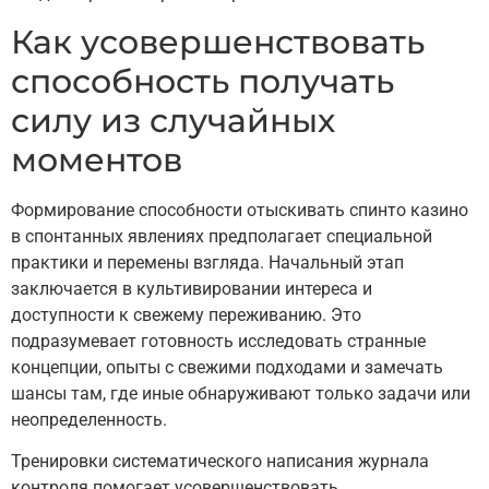
Как усовершенствовать
способность получать
силу из случайных
моментов
Формирование способности отыскивать спинто казино
в спонтанных явлениях предполагает специальной
практики и перемены взгляда. Начальный этап
заключается в культивировании интереса и
доступности к свежему переживанию. Это
подразумевает готовность исследовать странные
концепции, опыты с свежими подходами и замечать
шансы там, где иные обнаруживают только задачи или
неопределенность.
Тренировки систематического написания журнала
контроля помогает усовершенствовать