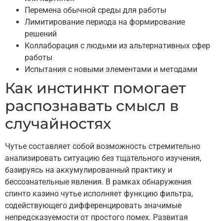
Перемена обычной среды для работы
Лимитирование периода на формирование
решений
Коллаборация с людьми из альтернативных сфер
работы
Испытания с новыми элементами и методами
Как инстинкт помогает
распознавать смысл в
случайностях
Чутье составляет собой возможность стремительно
анализировать ситуацию без тщательного изучения,
базируясь на аккумулированный практику и
бессознательные явления. В рамках обнаружения
спинто казино чутье исполняет функцию фильтра,
содействующего дифференцировать значимые
непредсказуемости от простого помех. Развитая