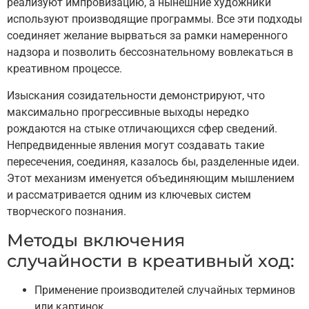
реализуют импровизацию, а нынешние художники
используют производящие программы. Все эти подходы
соединяет желание вырваться за рамки намеренного
надзора и позволить бессознательному вовлекаться в
креативном процессе.
Изыскания созидательности демонстрируют, что
максимально прогрессивные выходы нередко
рождаются на стыке отличающихся сфер сведений.
Непредвиденные явления могут создавать такие
пересечения, соединяя, казалось бы, разделенные идеи.
Этот механизм именуется объединяющим мышлением
и рассматривается одним из ключевых систем
творческого познания.
Методы включения
случайности в креативный ход:
Применение производителей случайных терминов
или картинок