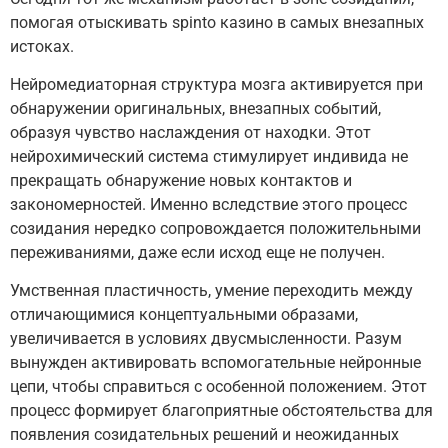
помогая отыскивать spinto казино в самых внезапных
истоках.
Нейромедиаторная структура мозга активируется при
обнаружении оригинальных, внезапных событий,
образуя чувство наслаждения от находки. Этот
нейрохимический система стимулирует индивида не
прекращать обнаружение новых контактов и
закономерностей. Именно вследствие этого процесс
созидания нередко сопровождается положительными
переживаниями, даже если исход еще не получен.
Умственная пластичность, умение переходить между
отличающимися концептуальными образами,
увеличивается в условиях двусмысленности. Разум
вынужден активировать вспомогательные нейронные
цепи, чтобы справиться с особенной положением. Этот
процесс формирует благоприятные обстоятельства для
появления созидательных решений и неожиданных