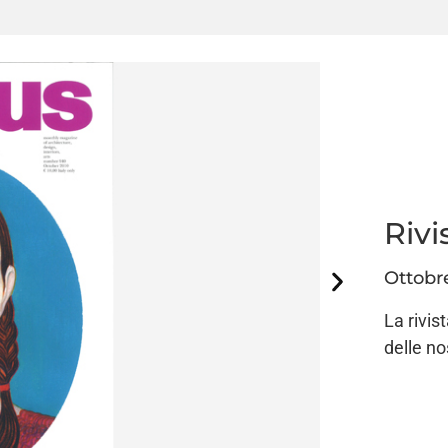
Riv
Ottobr
La rivi
delle no