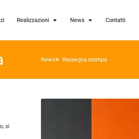
zi
Realizzazioni
News
Contatti
a
News
Rassegna stampa
, si