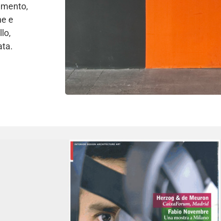
damento,
ne e
lo,
ata.