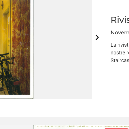
Rivi
Novem
La rivis
nostre r
Stairca