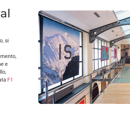
al
, si
damento,
ne e
lo,
zata
F1