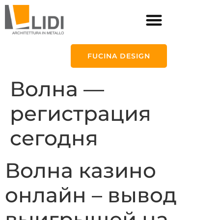
FUCINA DESIGN
Волна —
регистрация
сегодня
Волна казино
онлайн – вывод
выигрышей на