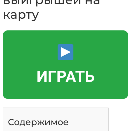
карту
ИГРАТЬ
Содержимое