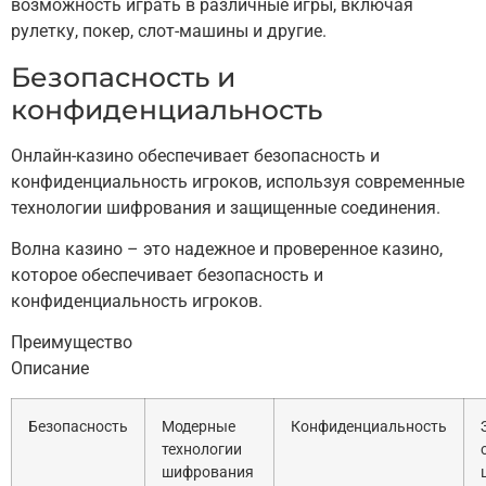
возможность играть в различные игры, включая
рулетку, покер, слот-машины и другие.
Безопасность и
конфиденциальность
Онлайн-казино обеспечивает безопасность и
конфиденциальность игроков, используя современные
технологии шифрования и защищенные соединения.
Волна казино – это надежное и проверенное казино,
которое обеспечивает безопасность и
конфиденциальность игроков.
Преимущество
Описание
Безопасность
Модерные
Конфиденциальность
технологии
шифрования