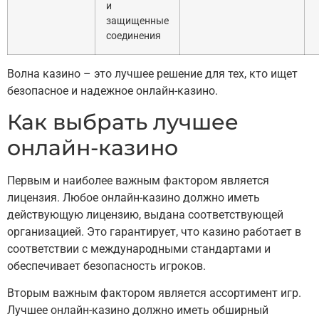
и
защищенные
соединения
Волна казино – это лучшее решение для тех, кто ищет
безопасное и надежное онлайн-казино.
Как выбрать лучшее
онлайн-казино
Первым и наиболее важным фактором является
лицензия. Любое онлайн-казино должно иметь
действующую лицензию, выдана соответствующей
организацией. Это гарантирует, что казино работает в
соответствии с международными стандартами и
обеспечивает безопасность игроков.
Вторым важным фактором является ассортимент игр.
Лучшее онлайн-казино должно иметь обширный