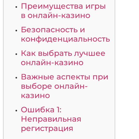
Преимущества игры
в онлайн-казино
Безопасность и
конфиденциальность
Как выбрать лучшее
онлайн-казино
Важные аспекты при
выборе онлайн-
казино
Ошибка 1:
Неправильная
регистрация