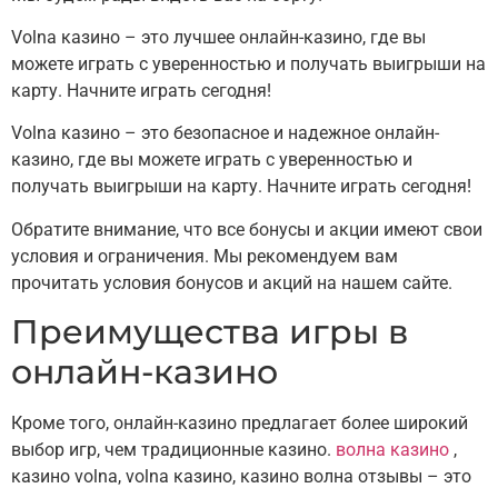
Volna казино – это лучшее онлайн-казино, где вы
можете играть с уверенностью и получать выигрыши на
карту. Начните играть сегодня!
Volna казино – это безопасное и надежное онлайн-
казино, где вы можете играть с уверенностью и
получать выигрыши на карту. Начните играть сегодня!
Обратите внимание, что все бонусы и акции имеют свои
условия и ограничения. Мы рекомендуем вам
прочитать условия бонусов и акций на нашем сайте.
Преимущества игры в
онлайн-казино
Кроме того, онлайн-казино предлагает более широкий
выбор игр, чем традиционные казино.
волна казино
,
казино volna, volna казино, казино волна отзывы – это