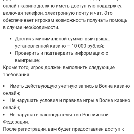
онлайн-казино должно иметь доступную поддержку,
включая телефон, электронную почту и чат. Это
обеспечивает игрокам возможность получать помощь
в случае необходимости.
Достичь минимальной суммы выигрыша,
установленной казино – 10 000 рублей;
Проверить и подтвердить информацию о
выигрыше;
Кроме того, игрок должен выполнить следующие
требования:
Иметь действующую учетную запись в Волна казино
онлайн;
Не нарушать условия и правила игры в Волна казино
онлайн;
Не нарушать законодательство Российской
Федерации.
После регистрации, вам будет предоставлен доступ к