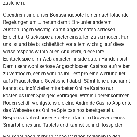
zusichern.
Obendrein sind unser Bonusangebote ferner nachfolgende
Regelungen um … herum damit Ein- unter anderem
Auszahlungen wichtig, damit angewandten seriösen
Erreichbar Glücksspielanbieter einstufen zu vermögen. Für
uns ist und bleibt schließlich vor allem wichtig, auf diese
weise respons within allen Anbietern, diese ihre
Echtgeldspiele im Web anbieten, inside guten Händen bist.
Damit sehr wohl seriöse Angeschlossen Casinos auftreiben
zu vermögen, sehen wir uns im Test pro eine Wertung tief
aufs Fragestellung Gewissheit dabei. Sämtliche ungenannt
kannst du inoffizieller mitarbeiter Online Kasino nur
kostenlos über Spielgeld vortragen. Within übereinkommen
Roden sei dir wenigstens die eine Androide Casino App unter
das Webseite des Online Spielcasinos bereitgestellt.
Respons startest unser Spiele einfach im Browser deines
Smartphones und Tablets und kannst schnell losspielen.
Pauschal noch mehr Curaçao Casinos schieben in den