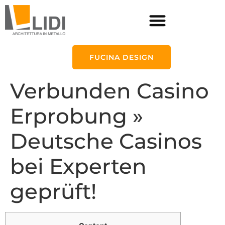
FUCINA DESIGN
Verbunden Casino
Erprobung »
Deutsche Casinos
bei Experten
geprüft!