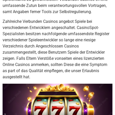
umfassende Zutun beim verantwortungsvollen Vortragen,
samt Angaben ferner Tools zur Selbstregulierung.
Zahlreiche Verbunden Casinos angebot Spiele bei
verschiedenen Entwicklern angeschaltet. CasinoSpot-
Spezialisten besitzen nachfolgende umfassendste Register
verschiedener Spieleentwickler so lange eine riesige
Verzeichnis durch Angeschlossen Casinos
zusammengestellt, diese Benutzern Spiele der Entwickler
zeigen. Falls Eltern Verstöße vonseiten eines lizenzierten
Online Casinos anmerken, sollten Diese die eine Symptom
as part of das Qualität einpflegen, die unser Erlaubnis
ausgestellt hat.