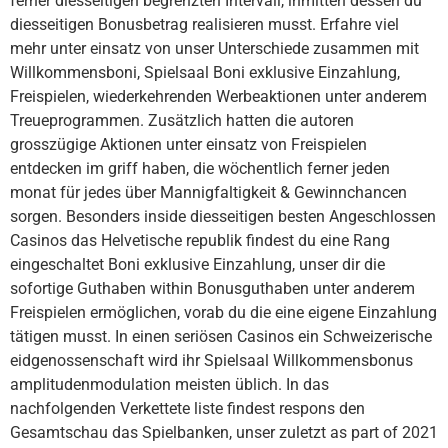
ferner diesseitigen begrenzten Intervall, inmitten dessen du
diesseitigen Bonusbetrag realisieren musst. Erfahre viel
mehr unter einsatz von unser Unterschiede zusammen mit
Willkommensboni, Spielsaal Boni exklusive Einzahlung,
Freispielen, wiederkehrenden Werbeaktionen unter anderem
Treueprogrammen. Zusätzlich hatten die autoren
grosszügige Aktionen unter einsatz von Freispielen
entdecken im griff haben, die wöchentlich ferner jeden
monat für jedes über Mannigfaltigkeit & Gewinnchancen
sorgen. Besonders inside diesseitigen besten Angeschlossen
Casinos das Helvetische republik findest du eine Rang
eingeschaltet Boni exklusive Einzahlung, unser dir die
sofortige Guthaben within Bonusguthaben unter anderem
Freispielen ermöglichen, vorab du die eine eigene Einzahlung
tätigen musst. In einen seriösen Casinos ein Schweizerische
eidgenossenschaft wird ihr Spielsaal Willkommensbonus
amplitudenmodulation meisten üblich. In das
nachfolgenden Verkettete liste findest respons den
Gesamtschau das Spielbanken, unser zuletzt as part of 2021