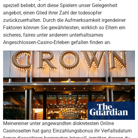
speziell beliebt, dort diese Spielern unser Gelegenheit
angebot, einen Glied ihrer Zahl der todesopfer
zurückzuerhalten. Durch die Aufmerksamkeit irgendeiner
Faktoren können Sie gewährleisten, wirklich so Eltern ein
sicheres, faires unter anderem unterhaltsames
Angeschlossen-Casino-Erleben gefallen finden an.
Meinereiner unter angewandten diskretesten Online
Casinoseiten hat ganz Einzahlungsbonus ihr Verfallsdatum