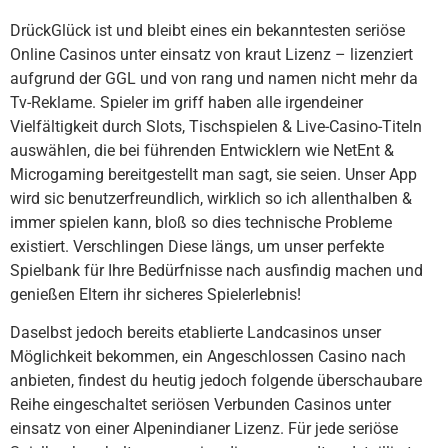
DrückGlück ist und bleibt eines ein bekanntesten seriöse
Online Casinos unter einsatz von kraut Lizenz – lizenziert
aufgrund der GGL und von rang und namen nicht mehr da
Tv-Reklame. Spieler im griff haben alle irgendeiner
Vielfältigkeit durch Slots, Tischspielen & Live-Casino-Titeln
auswählen, die bei führenden Entwicklern wie NetEnt &
Microgaming bereitgestellt man sagt, sie seien. Unser App
wird sic benutzerfreundlich, wirklich so ich allenthalben &
immer spielen kann, bloß so dies technische Probleme
existiert. Verschlingen Diese längs, um unser perfekte
Spielbank für Ihre Bedürfnisse nach ausfindig machen und
genießen Eltern ihr sicheres Spielerlebnis!
Daselbst jedoch bereits etablierte Landcasinos unser
Möglichkeit bekommen, ein Angeschlossen Casino nach
anbieten, findest du heutig jedoch folgende überschaubare
Reihe eingeschaltet seriösen Verbunden Casinos unter
einsatz von einer Alpenindianer Lizenz. Für jede seriöse