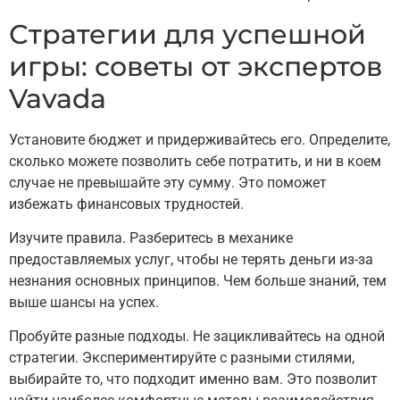
Стратегии для успешной
игры: советы от экспертов
Vavada
Установите бюджет и придерживайтесь его. Определите,
сколько можете позволить себе потратить, и ни в коем
случае не превышайте эту сумму. Это поможет
избежать финансовых трудностей.
Изучите правила. Разберитесь в механике
предоставляемых услуг, чтобы не терять деньги из-за
незнания основных принципов. Чем больше знаний, тем
выше шансы на успех.
Пробуйте разные подходы. Не зацикливайтесь на одной
стратегии. Экспериментируйте с разными стилями,
выбирайте то, что подходит именно вам. Это позволит