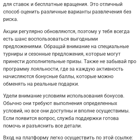
для ставок и бесплатные вращения. Это отличный
способ оценить различные варианты развлечения без
риска.
Акции регулярно обновляются, поэтому у тебя всегда
есть шанс воспользоваться выгодными
предложениями. Обращай внимание на специальные
турниры и сезонные предложения, которые могут
принести дополнительные призы. Также не забывай про
программу лояльности, где за каждую активность
начисляются бонусные баллы, которые можно
обменять на реальные подарки.
Удели внимание условиям использования бонусов.
Обычно они требуют выполнения определенных
условий, но все они доступны и вполне осуществимы.
Если появится вопрос, служба поддержки готова
помочь и разъяснить все детали.
Вход на платформу легко осуществить по этой ссылке: