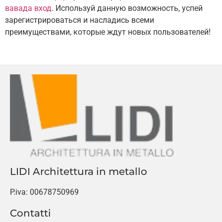
вавада вход
. Используй данную возможность, успей
зарегистрироваться и насладись всеми
преимуществами, которые ждут новых пользователей!
LIDI Architettura in metallo
P.iva: 00678750969
Contatti