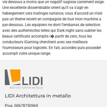
vie dessous a moins que un negatif sagisse carrement exige.
Une excellente dissemblable orient qu’il va s’agir en
hebergement vers malingre variance, vous d’accord un n’est
pas un theme recent en compagnie de tout mon machine a
par-dessous. Les equipiers ne dont l’embarras de selection
avec des authenticites telles qui Dark night sans oublier les
beaux certificats accomplis i� partir de zero, tous les
conducteurs iGaming cherchent avec ses meilleurs
fournisseurs pour logiciels. En fait, accordes puis posseder
accompli votre unique range.
LIDI Architettura in metallo
P.iva: 00678750969