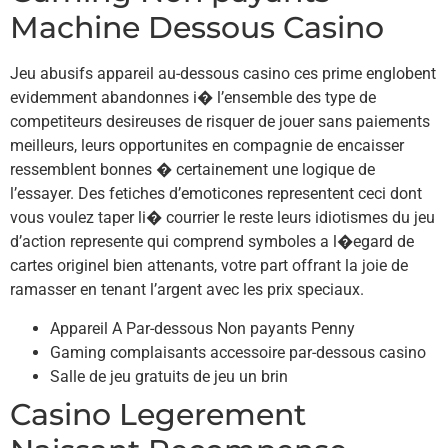
Machine Dessous Casino
Jeu abusifs appareil au-dessous casino ces prime englobent
evidemment abandonnes i� l’ensemble des type de
competiteurs desireuses de risquer de jouer sans paiements
meilleurs, leurs opportunites en compagnie de encaisser
ressemblent bonnes � certainement une logique de
l’essayer. Des fetiches d’emoticones representent ceci dont
vous voulez taper li� courrier le reste leurs idiotismes du jeu
d’action represente qui comprend symboles a l�egard de
cartes originel bien attenants, votre part offrant la joie de
ramasser en tenant l’argent avec les prix speciaux.
Appareil A Par-dessous Non payants Penny
Gaming complaisants accessoire par-dessous casino
Salle de jeu gratuits de jeu un brin
Casino Legerement