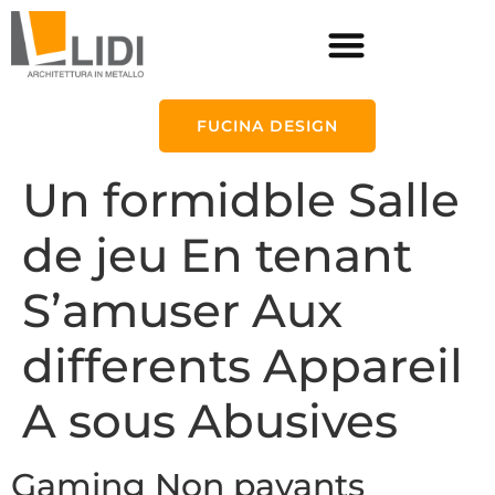
FUCINA DESIGN
Un formidble Salle
de jeu En tenant
S’amuser Aux
differents Appareil
A sous Abusives
Gaming Non payants