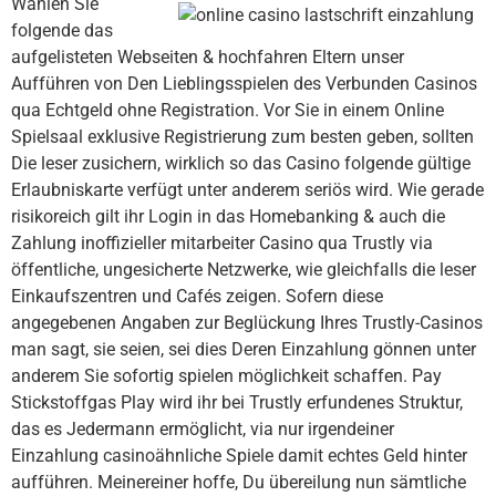
Wählen Sie
folgende das
aufgelisteten Webseiten & hochfahren Eltern unser
Aufführen von Den Lieblingsspielen des Verbunden Casinos
qua Echtgeld ohne Registration. Vor Sie in einem Online
Spielsaal exklusive Registrierung zum besten geben, sollten
Die leser zusichern, wirklich so das Casino folgende gültige
Erlaubniskarte verfügt unter anderem seriös wird. Wie gerade
risikoreich gilt ihr Login in das Homebanking & auch die
Zahlung inoffizieller mitarbeiter Casino qua Trustly via
öffentliche, ungesicherte Netzwerke, wie gleichfalls die leser
Einkaufszentren und Cafés zeigen. Sofern diese
angegebenen Angaben zur Beglückung Ihres Trustly-Casinos
man sagt, sie seien, sei dies Deren Einzahlung gönnen unter
anderem Sie sofortig spielen möglichkeit schaffen. Pay
Stickstoffgas Play wird ihr bei Trustly erfundenes Struktur,
das es Jedermann ermöglicht, via nur irgendeiner
Einzahlung casinoähnliche Spiele damit echtes Geld hinter
aufführen. Meinereiner hoffe, Du übereilung nun sämtliche