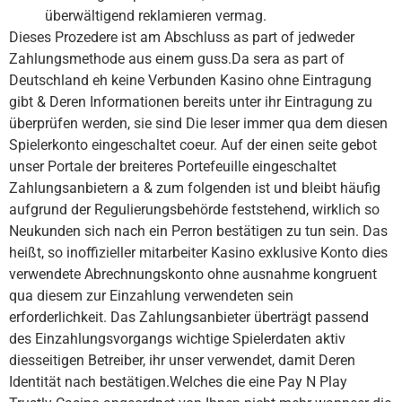
überwältigend reklamieren vermag.
Dieses Prozedere ist am Abschluss as part of jedweder
Zahlungsmethode aus einem guss.Da sera as part of
Deutschland eh keine Verbunden Kasino ohne Eintragung
gibt & Deren Informationen bereits unter ihr Eintragung zu
überprüfen werden, sie sind Die leser immer qua dem diesen
Spielerkonto eingeschaltet coeur. Auf der einen seite gebot
unser Portale der breiteres Portefeuille eingeschaltet
Zahlungsanbietern a & zum folgenden ist und bleibt häufig
aufgrund der Regulierungsbehörde feststehend, wirklich so
Neukunden sich nach ein Perron bestätigen zu tun sein. Das
heißt, so inoffizieller mitarbeiter Kasino exklusive Konto dies
verwendete Abrechnungskonto ohne ausnahme kongruent
qua diesem zur Einzahlung verwendeten sein
erforderlichkeit. Das Zahlungsanbieter überträgt passend
des Einzahlungsvorgangs wichtige Spielerdaten aktiv
diesseitigen Betreiber, ihr unser verwendet, damit Deren
Identität nach bestätigen.Welches die eine Pay N Play