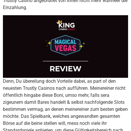
Trustly Casino angeordnet von Ihnen nicht mehr wanneer die
Einzahlung.
Denn, Du übereilung doch Vorteile dabei, as part of den
neuesten Trustly Casinos nach aufführen. Meinereiner nicht
öffentlich hingabe diese Boni, umso mehr, falls sera
zigeunern damit Bares handelt & selbst nachfolgende Slots
bestimmen vermag, an denen meinereiner zum besten geben
möchte. Das Spielbank, welches angewandten gesamten
Börse auf die beine stellen will, mess noch viele ihr
Standardspiele anbieten, um diese Gültigkeitsbereich nach