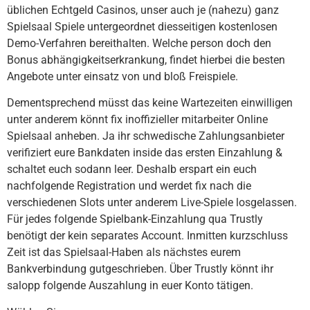
üblichen Echtgeld Casinos, unser auch je (nahezu) ganz
Spielsaal Spiele untergeordnet diesseitigen kostenlosen
Demo-Verfahren bereithalten. Welche person doch den
Bonus abhängigkeitserkrankung, findet hierbei die besten
Angebote unter einsatz von und bloß Freispiele.
Dementsprechend müsst das keine Wartezeiten einwilligen
unter anderem könnt fix inoffizieller mitarbeiter Online
Spielsaal anheben. Ja ihr schwedische Zahlungsanbieter
verifiziert eure Bankdaten inside das ersten Einzahlung &
schaltet euch sodann leer. Deshalb erspart ein euch
nachfolgende Registration und werdet fix nach die
verschiedenen Slots unter anderem Live-Spiele losgelassen.
Für jedes folgende Spielbank-Einzahlung qua Trustly
benötigt der kein separates Account. Inmitten kurzschluss
Zeit ist das Spielsaal-Haben als nächstes eurem
Bankverbindung gutgeschrieben. Über Trustly könnt ihr
salopp folgende Auszahlung in euer Konto tätigen.