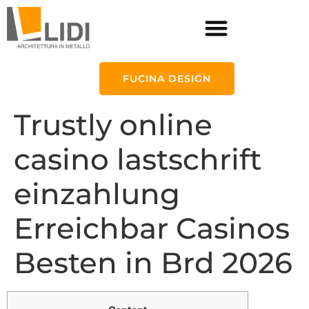
FUCINA DESIGN
Trustly online
casino lastschrift
einzahlung
Erreichbar Casinos
Besten in Brd 2026