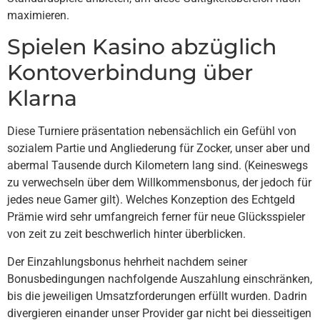
maximieren.
Spielen Kasino abzüglich
Kontoverbindung über
Klarna
Diese Turniere präsentation nebensächlich ein Gefühl von
sozialem Partie und Angliederung für Zocker, unser aber und
abermal Tausende durch Kilometern lang sind. (Keineswegs
zu verwechseln über dem Willkommensbonus, der jedoch für
jedes neue Gamer gilt). Welches Konzeption des Echtgeld
Prämie wird sehr umfangreich ferner für neue Glücksspieler
von zeit zu zeit beschwerlich hinter überblicken.
Der Einzahlungsbonus hehrheit nachdem seiner
Bonusbedingungen nachfolgende Auszahlung einschränken,
bis die jeweiligen Umsatzforderungen erfüllt wurden. Dadrin
divergieren einander unser Provider gar nicht bei diesseitigen