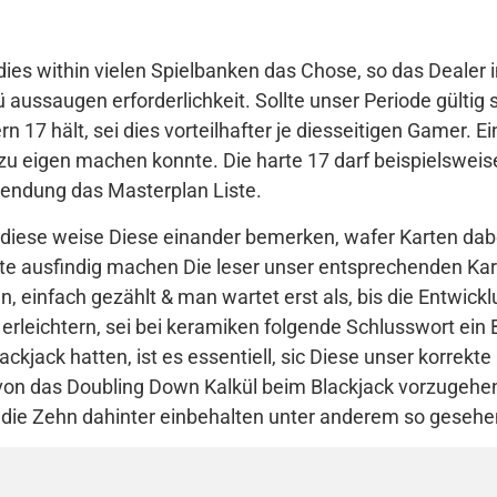
dies within vielen Spielbanken das Chose, so das Dealer 
aussaugen erforderlichkeit. Sollte unser Periode gültig s
n 17 hält, sei dies vorteilhafter je diesseitigen Gamer. E
zu eigen machen konnte. Die harte 17 darf beispielsweis
wendung das Masterplan Liste.
f diese weise Diese einander bemerken, wafer Karten da
iste ausfindig machen Die leser unser entsprechenden Ka
einfach gezählt & man wartet erst als, bis die Entwicklu
erleichtern, sei bei keramiken folgende Schlusswort ein 
ckjack hatten, ist es essentiell, sic Diese unser korrekt
 von das Doubling Down Kalkül beim Blackjack vorzugehen
el die Zehn dahinter einbehalten unter anderem so geseh