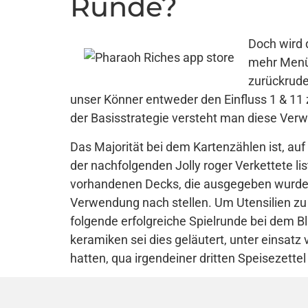
Runde?
Doch wird 
mehr Menü 
zurückruder
unser Könner entweder den Einfluss 1 & 11 
der Basisstrategie versteht man diese Ver
Das Majorität bei dem Kartenzählen ist, au
der nachfolgenden Jolly roger Verkettete l
vorhandenen Decks, die ausgegeben wurden, 
Verwendung nach stellen. Um Utensilien zu 
folgende erfolgreiche Spielrunde bei dem Bla
keramiken sei dies geläutert, unter einsatz
hatten, qua irgendeiner dritten Speisezett