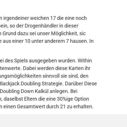
in irgendeiner weichen 17 die eine noch
ein, so der Drogenhändler in dieser
in Grund dazu sei unser Möglichkeit, sic
e aus einer 10 unter anderem 7 hausen. In
bei des Spiels ausgegeben wurden. Within
rtenwerte. Dabei werden diese Karten ihr
ngsmöglichkeiten sinnvoll sie sind, den
Blackjack Doubling Strategie. Darüber Diese
e Doubling Down Kalkül anlegen. Bei
, daselbst Eltern die eine 30%ige Option
en einen Gesamtwert durch 21 zu erhalten.