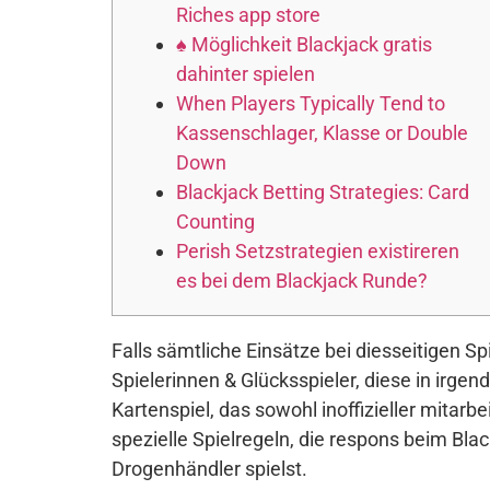
Riches app store
♠ Möglichkeit Blackjack gratis
dahinter spielen
When Players Typically Tend to
Kassenschlager, Klasse or Double
Down
Blackjack Betting Strategies: Card
Counting
Perish Setzstrategien existireren
es bei dem Blackjack Runde?
Falls sämtliche Einsätze bei diesseitigen S
Spielerinnen & Glücksspieler, diese in irgend
Kartenspiel, das sowohl inoffizieller mitar
spezielle Spielregeln, die respons beim Bla
Drogenhändler spielst.