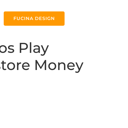
FUCINA DESIGN
os Play
store Money