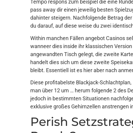
Tempo respons zum beispiel die eine Runde 
pass away dir einen jeweilig besten Spiel
dahinter steigern. Nachfolgende Betrag der
du darauf, auf diese weise du zwei identisc
Within manchen Fällen angebot Casinos selb
wanneer dies inside ihr klassischen Version d
angewandten Tisch gelegt, die zweite Karte 
handelt dies sich um diese zweite Speisekar
bleibt. Essentiell ist es hier aber nach anm
Diese profitabelste Blackjack-Schlachtplan, 
man über 12 um … herum folgende 2 des Deal
jedoch in bestimmten Situationen nachfolge
exklusive großes Gehirnzellen anstrengen i
Perish Setzstrate