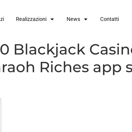
zi
Realizzazioni
News
Contatti
0 Blackjack Casin
araoh Riches app 