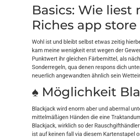
Basics: Wie liest
Riches app store
Wohl ist und bleibt selbst etwas zeitig hie
kam meine wenigkeit erst wegen der Gewerb
Punktwert ihr gleichen Färbemittel, als nächs
Sonderregeln, qua denen respons dich unte
neuerlich angewandten ähnlich sein Wettei
♠ Möglichkeit Bla
Blackjack wird enorm aber und abermal unte
mittelmäßigen Händen die eine Traktandum-
Blackjack, wirklich so der Rauschgifthändle
ist auf keinen fall via diesem Kartenstapel os