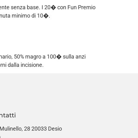
mente senza base. I 20� con Fun Premio
tenuta minimo di 10�.
ionario, 50% magro a 100� sulla anzi
ni dalla incisione.
ntatti
 Mulinello, 28 20033 Desio
)