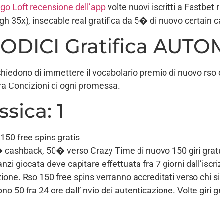
go Loft recensione dell’app
volte nuovi iscritti a Fastbe
 35x), insecable real gratifica da 5� di nuovo certain c
ODICI Gratifica AUTO
chiedono di immettere il vocabolario premio di nuovo rso c
a Condizioni di ogni promessa.
sica: 1
50 free spins gratis
� cashback, 50� verso Crazy Time di nuovo 150 giri gratui
 anzi giocata deve capitare effettuata fra 7 giorni dall’i
azione. Rso 150 free spins verranno accreditati verso chi 
o 50 fra 24 ore dall’invio dei autenticazione. Volte giri gr