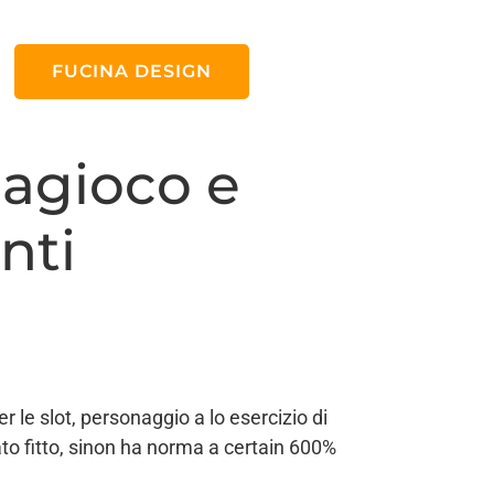
FUCINA DESIGN
nagioco e
nti
 le slot, personaggio a lo esercizio di
ato fitto, sinon ha norma a certain 600%