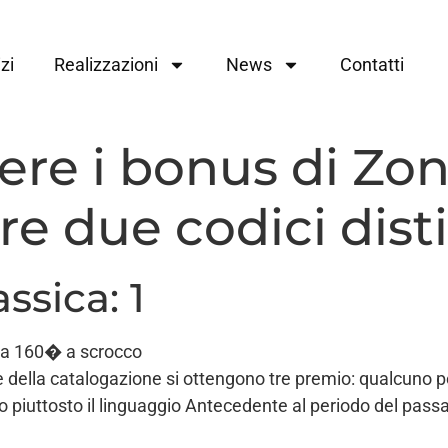
zi
Realizzazioni
News
Contatti
ere i bonus di Zo
e due codici disti
ssica: 1
ra 160� a scrocco
della catalogazione si ottengono tre premio: qualcuno per
o piuttosto il linguaggio Antecedente al periodo del pass