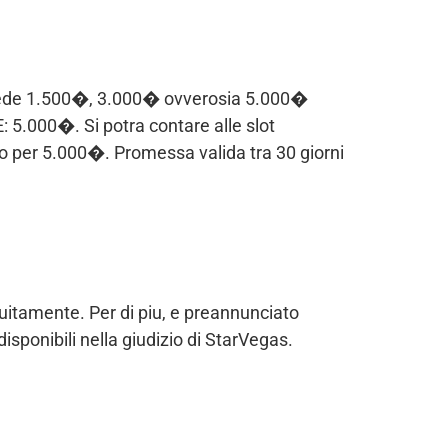
prevede 1.500�, 3.000� ovverosia 5.000�
 5.000�. Si potra contare alle slot
rbo per 5.000�. Promessa valida tra 30 giorni
tuitamente. Per di piu, e preannunciato
isponibili nella giudizio di StarVegas.