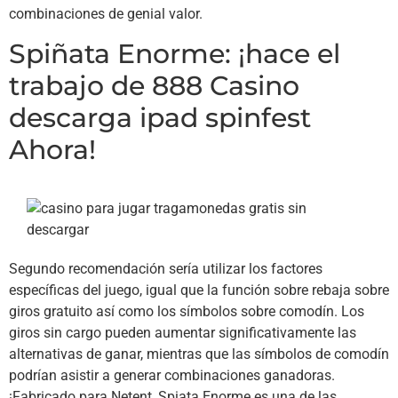
combinaciones de genial valor.
Spiñata Enorme: ¡hace el
trabajo de 888 Casino
descarga ipad spinfest
Ahora!
Segundo recomendación serí­a utilizar los factores
específicas del juego, igual que la función sobre rebaja sobre
giros gratuito así­ como los símbolos sobre comodín. Los
giros sin cargo pueden aumentar significativamente las
alternativas de ganar, mientras que las símbolos de comodín
podrían asistir a generar combinaciones ganadoras.
¡Fabricado para Netent, Spiata Enorme es una de las