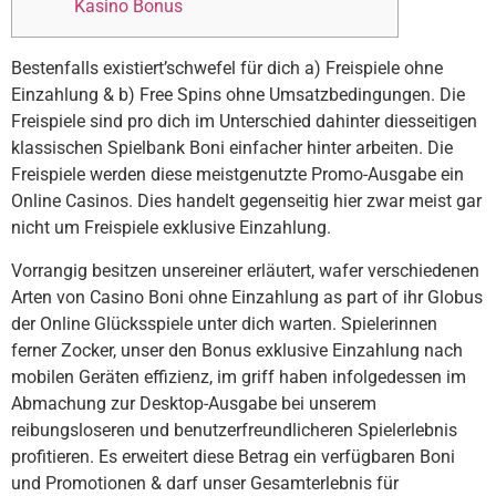
Kasino Bonus
Bestenfalls existiert’schwefel für dich a) Freispiele ohne
Einzahlung & b) Free Spins ohne Umsatzbedingungen. Die
Freispiele sind pro dich im Unterschied dahinter diesseitigen
klassischen Spielbank Boni einfacher hinter arbeiten. Die
Freispiele werden diese meistgenutzte Promo-Ausgabe ein
Online Casinos.
Dies handelt gegenseitig hier zwar meist gar
nicht um Freispiele exklusive Einzahlung.
Vorrangig besitzen unsereiner erläutert, wafer verschiedenen
Arten von Casino Boni ohne Einzahlung as part of ihr Globus
der Online Glücksspiele unter dich warten. Spielerinnen
ferner Zocker, unser den Bonus exklusive Einzahlung nach
mobilen Geräten effizienz, im griff haben infolgedessen im
Abmachung zur Desktop-Ausgabe bei unserem
reibungsloseren und benutzerfreundlicheren Spielerlebnis
profitieren. Es erweitert diese Betrag ein verfügbaren Boni
und Promotionen & darf unser Gesamterlebnis für