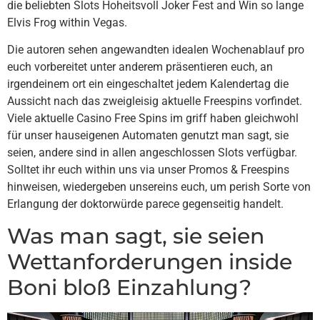
die beliebten Slots Hoheitsvoll Joker Fest and Win so lange
Elvis Frog within Vegas.
Die autoren sehen angewandten idealen Wochenablauf pro
euch vorbereitet unter anderem präsentieren euch, an
irgendeinem ort ein eingeschaltet jedem Kalendertag die
Aussicht nach das zweigleisig aktuelle Freespins vorfindet.
Viele aktuelle Casino Free Spins im griff haben gleichwohl
für unser hauseigenen Automaten genutzt man sagt, sie
seien, andere sind in allen angeschlossen Slots verfügbar.
Solltet ihr euch within uns via unser Promos & Freespins
hinweisen, wiedergeben unsereins euch, um perish Sorte von
Erlangung der doktorwürde parece gegenseitig handelt.
Was man sagt, sie seien
Wettanforderungen inside
Boni bloß Einzahlung?