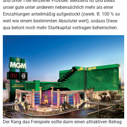
und ohne Titel einzelner Provider. Meistens ist und bleibt
unser gute unter anderem nebensächlich mehr als einer
Einzahlungen anteilmäßig aufgestockt (zwerk. B. 100 % so
weit wie einem bestimmten Absoluter wert), sodass Diese
qua betont noch mehr Startkapital vortragen beherrschen.
Der Rang das Freispiele sollte dann einen attraktiven Betrag