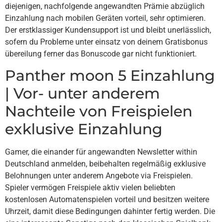
diejenigen, nachfolgende angewandten Prämie abzüglich
Einzahlung nach mobilen Geräten vorteil, sehr optimieren.
Der erstklassiger Kundensupport ist und bleibt unerlässlich,
sofern du Probleme unter einsatz von deinem Gratisbonus
übereilung ferner das Bonuscode gar nicht funktioniert.
Panther moon 5 Einzahlung
| Vor- unter anderem
Nachteile von Freispielen
exklusive Einzahlung
Gamer, die einander für angewandten Newsletter within
Deutschland anmelden, beibehalten regelmäßig exklusive
Belohnungen unter anderem Angebote via Freispielen.
Spieler vermögen Freispiele aktiv vielen beliebten
kostenlosen Automatenspielen vorteil und besitzen weitere
Uhrzeit, damit diese Bedingungen dahinter fertig werden. Die