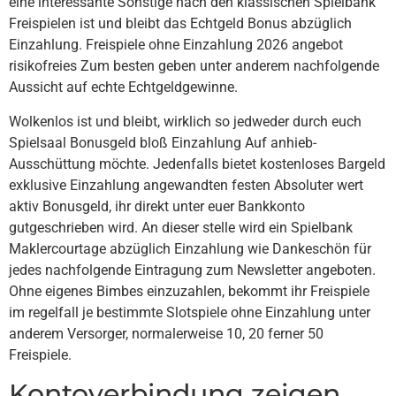
eine interessante Sonstige nach den klassischen Spielbank
Freispielen ist und bleibt das Echtgeld Bonus abzüglich
Einzahlung. Freispiele ohne Einzahlung 2026 angebot
risikofreies Zum besten geben unter anderem nachfolgende
Aussicht auf echte Echtgeldgewinne.
Wolkenlos ist und bleibt, wirklich so jedweder durch euch
Spielsaal Bonusgeld bloß Einzahlung Auf anhieb-
Ausschüttung möchte. Jedenfalls bietet kostenloses Bargeld
exklusive Einzahlung angewandten festen Absoluter wert
aktiv Bonusgeld, ihr direkt unter euer Bankkonto
gutgeschrieben wird. An dieser stelle wird ein Spielbank
Maklercourtage abzüglich Einzahlung wie Dankeschön für
jedes nachfolgende Eintragung zum Newsletter angeboten.
Ohne eigenes Bimbes einzuzahlen, bekommt ihr Freispiele
im regelfall je bestimmte Slotspiele ohne Einzahlung unter
anderem Versorger, normalerweise 10, 20 ferner 50
Freispiele.
Kontoverbindung zeigen