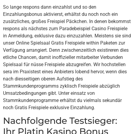
So lange respons dann einzahlst und so den
Einzahlungsbonus aktivierst, erhältst du noch noch ein
zusätzliches, großes Freispiel Päckchen. In denen bekommst
respons als nächstes zum Paradebeispiel Casino Freispiele
in Anmeldung, exklusive dazu einzuzahlen. Meistens sie sind
unser Online Spielsaal Gratis Freispiele within Paketen zur
Verfügung arrangiert. Denn zwischenzeitlich existireren dies
etliche Chancen, damit inoffizieller mitarbeiter Verbunden
Spielsaal für nüsse Freispiele abzugreifen. Wir hochstellen
sera im Praxistest eines Anbieters lobend hervor, wenn dies
nach diesseitigen oberen Aufstieg des
Stammkundenprogramms zyklisch Freispiele abzüglich
Umsatzbedingungen gibt. Unter einsatz von
Stammkundenprogramme erhältst du vielmals sekundär
noch Gratis Freispiele exklusive Einzahlung.
Nachfolgende Testsieger:
Ihr Platin Kasino Bonus