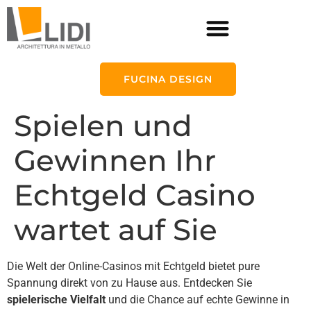
FUCINA DESIGN
Spielen und
Gewinnen Ihr
Echtgeld Casino
wartet auf Sie
Die Welt der Online-Casinos mit Echtgeld bietet pure
Spannung direkt von zu Hause aus. Entdecken Sie
spielerische Vielfalt
und die Chance auf echte Gewinne in