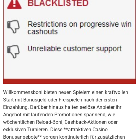
Willkommensboni bieten neuen Spielern einen kraftvollen
Start mit Bonusgeld oder Freispielen nach der ersten
Einzahlung. Darüber hinaus halten seriöse Anbieter ihr
Angebot mit laufenden Promotionen spannend, wie
wöchentlichen Reload-Boni, Cashback-Aktionen oder
exklusiven Turnieren. Diese **attraktiven Casino
Bonusangebote** sorgen kontinuierlich für zusätzlichen