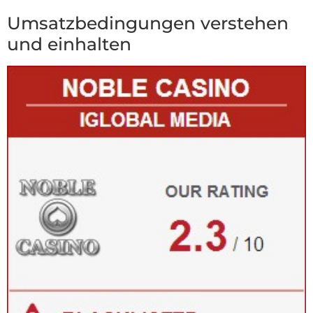
Umsatzbedingungen verstehen
und einhalten