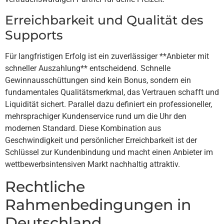
Erreichbarkeit und Qualität des
Supports
Für langfristigen Erfolg ist ein zuverlässiger **Anbieter mit
schneller Auszahlung** entscheidend. Schnelle
Gewinnausschüttungen sind kein Bonus, sondern ein
fundamentales Qualitätsmerkmal, das Vertrauen schafft und
Liquidität sichert. Parallel dazu definiert ein professioneller,
mehrsprachiger Kundenservice rund um die Uhr den
modernen Standard. Diese Kombination aus
Geschwindigkeit und persönlicher Erreichbarkeit ist der
Schlüssel zur Kundenbindung und macht einen Anbieter im
wettbewerbsintensiven Markt nachhaltig attraktiv.
Rechtliche
Rahmenbedingungen in
Deutschland