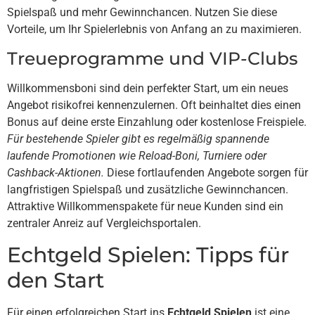
Spielspaß und mehr Gewinnchancen. Nutzen Sie diese
Vorteile, um Ihr Spielerlebnis von Anfang an zu maximieren.
Treueprogramme und VIP-Clubs
Willkommensboni sind dein perfekter Start, um ein neues
Angebot risikofrei kennenzulernen. Oft beinhaltet dies einen
Bonus auf deine erste Einzahlung oder kostenlose Freispiele.
Für bestehende Spieler gibt es regelmäßig spannende
laufende Promotionen wie Reload-Boni, Turniere oder
Cashback-Aktionen.
Diese fortlaufenden Angebote sorgen für
langfristigen Spielspaß und zusätzliche Gewinnchancen.
Attraktive Willkommenspakete für neue Kunden sind ein
zentraler Anreiz auf Vergleichsportalen.
Echtgeld Spielen: Tipps für
den Start
Für einen erfolgreichen Start ins
Echtgeld Spielen
ist eine