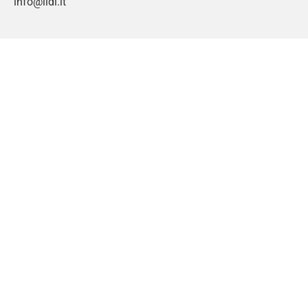
info@lidi.it