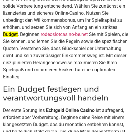
solide Vorbereitung entscheidend. Wählen Sie zunächst ein
lizenziertes und sicheres Online-Casino. Nutzen Sie
unbedingt den Willkommensbonus, um Ihr Spielkapital zu
erhöhen, und setzen Sie sich von Anfang an ein striktes
Budget
. Beginnen
rodeoslotcasino-be.net
Sie mit Spielen, die
Sie kennen, und lernen Sie die Regeln sowie die spezifischen
Quoten. Verstehen Sie, dass Glücksspiel der Unterhaltung
dient und kein zuverlässiger Einkommensweg ist. Mit dieser
disziplinierten Herangehensweise maximieren Sie Ihren
Spielspaß und minimieren Risiken für einen optimalen
Einstieg.
Ein Budget festlegen und
verantwortungsvoll handeln
Der erste Sprung ins
Echtgeld Online Casino
ist aufregend,
erfordert aber Vorbereitung. Beginne deine Reise mit einem
klar gesetzten Budget, das du monatlich entbehren kannst,
und halte dich strikt daran. Die kluge Wahl der Plattform ist