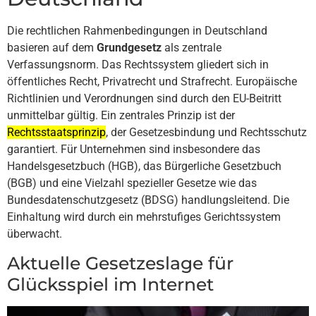
Die rechtlichen Rahmenbedingungen in Deutschland
basieren auf dem
Grundgesetz
als zentrale
Verfassungsnorm. Das Rechtssystem gliedert sich in
öffentliches Recht, Privatrecht und Strafrecht. Europäische
Richtlinien und Verordnungen sind durch den EU-Beitritt
unmittelbar gültig. Ein zentrales Prinzip ist der
Rechtsstaatsprinzip
, der Gesetzesbindung und Rechtsschutz
garantiert. Für Unternehmen sind insbesondere das
Handelsgesetzbuch (HGB), das Bürgerliche Gesetzbuch
(BGB) und eine Vielzahl spezieller Gesetze wie das
Bundesdatenschutzgesetz (BDSG) handlungsleitend. Die
Einhaltung wird durch ein mehrstufiges Gerichtssystem
überwacht.
Aktuelle Gesetzeslage für
Glücksspiel im Internet