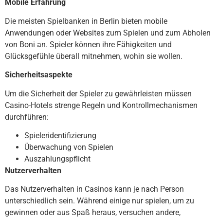
Mobile Erfahrung
Die meisten Spielbanken in Berlin bieten mobile
Anwendungen oder Websites zum Spielen und zum Abholen
von Boni an. Spieler können ihre Fähigkeiten und
Glücksgefühle überall mitnehmen, wohin sie wollen.
Sicherheitsaspekte
Um die Sicherheit der Spieler zu gewährleisten müssen
Casino-Hotels strenge Regeln und Kontrollmechanismen
durchführen:
Spieleridentifizierung
Überwachung von Spielen
Auszahlungspflicht
Nutzerverhalten
Das Nutzerverhalten in Casinos kann je nach Person
unterschiedlich sein. Während einige nur spielen, um zu
gewinnen oder aus Spaß heraus, versuchen andere,