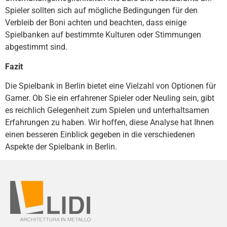
Spieler sollten sich auf mögliche Bedingungen für den
Verbleib der Boni achten und beachten, dass einige
Spielbanken auf bestimmte Kulturen oder Stimmungen
abgestimmt sind.
Fazit
Die Spielbank in Berlin bietet eine Vielzahl von Optionen für
Gamer. Ob Sie ein erfahrener Spieler oder Neuling sein, gibt
es reichlich Gelegenheit zum Spielen und unterhaltsamen
Erfahrungen zu haben. Wir hoffen, diese Analyse hat Ihnen
einen besseren Einblick gegeben in die verschiedenen
Aspekte der Spielbank in Berlin.