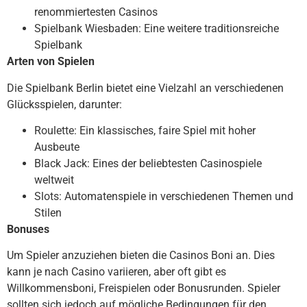
renommiertesten Casinos
Spielbank Wiesbaden: Eine weitere traditionsreiche
Spielbank
Arten von Spielen
Die Spielbank Berlin bietet eine Vielzahl an verschiedenen
Glücksspielen, darunter:
Roulette: Ein klassisches, faire Spiel mit hoher
Ausbeute
Black Jack: Eines der beliebtesten Casinospiele
weltweit
Slots: Automatenspiele in verschiedenen Themen und
Stilen
Bonuses
Um Spieler anzuziehen bieten die Casinos Boni an. Dies
kann je nach Casino variieren, aber oft gibt es
Willkommensboni, Freispielen oder Bonusrunden. Spieler
sollten sich jedoch auf mögliche Bedingungen für den