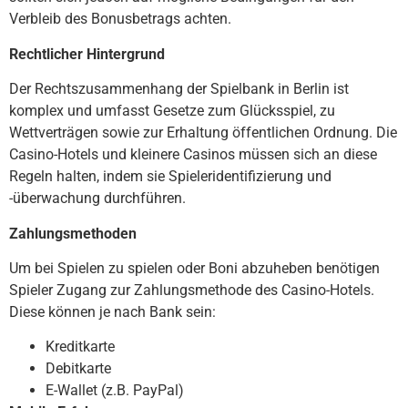
Verbleib des Bonusbetrags achten.
Rechtlicher Hintergrund
Der Rechtszusammenhang der Spielbank in Berlin ist
komplex und umfasst Gesetze zum Glücksspiel, zu
Wettverträgen sowie zur Erhaltung öffentlichen Ordnung. Die
Casino-Hotels und kleinere Casinos müssen sich an diese
Regeln halten, indem sie Spieleridentifizierung und
-überwachung durchführen.
Zahlungsmethoden
Um bei Spielen zu spielen oder Boni abzuheben benötigen
Spieler Zugang zur Zahlungsmethode des Casino-Hotels.
Diese können je nach Bank sein:
Kreditkarte
Debitkarte
E-Wallet (z.B. PayPal)