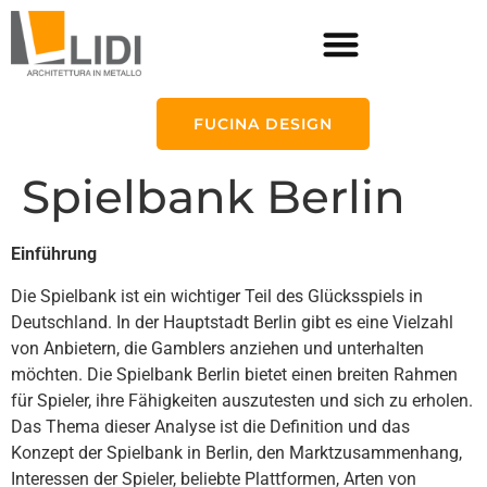
FUCINA DESIGN
Spielbank Berlin
Einführung
Die Spielbank ist ein wichtiger Teil des Glücksspiels in
Deutschland. In der Hauptstadt Berlin gibt es eine Vielzahl
von Anbietern, die Gamblers anziehen und unterhalten
möchten. Die Spielbank Berlin bietet einen breiten Rahmen
für Spieler, ihre Fähigkeiten auszutesten und sich zu erholen.
Das Thema dieser Analyse ist die Definition und das
Konzept der Spielbank in Berlin, den Marktzusammenhang,
Interessen der Spieler, beliebte Plattformen, Arten von