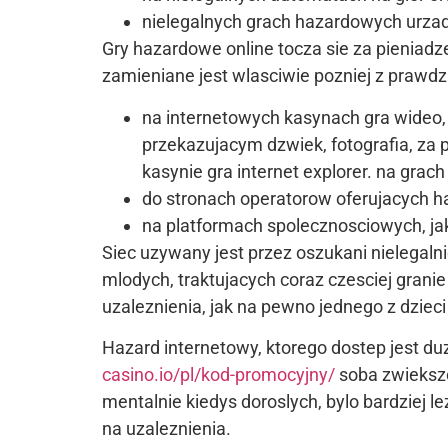
nielegalnych grach hazardowych urza
Gry hazardowe online tocza sie za pieniadze,
zamieniane jest wlasciwie pozniej z prawdz
na internetowych kasynach gra wideo, 
przekazujacym dzwiek, fotografia, z
kasynie gra internet explorer. na grac
do stronach operatorow oferujacych
na platformach spolecznosciowych, ja
Siec uzywany jest przez oszukani nielegal
mlodych, traktujacych coraz czesciej gran
uzaleznienia, jak na pewno jednego z dzieci
Hazard internetowy, ktorego dostep jest du
casino.io/pl/kod-promocyjny/
soba zwiekszo
mentalnie kiedys doroslych, bylo bardziej 
na uzaleznienia.