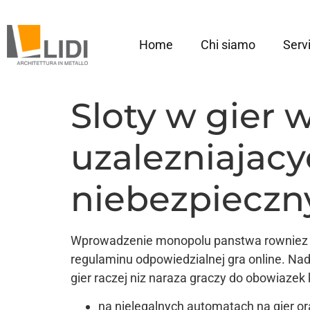
Home
Chi siamo
Servi
Sloty w gier 
uzalezniajacy
niebezpieczn
Wprowadzenie monopolu panstwa rowniez za
regulaminu odpowiedzialnej gra online. Na
gier raczej niz naraza graczy do obowiaze
na nielegalnych automatach na gier or