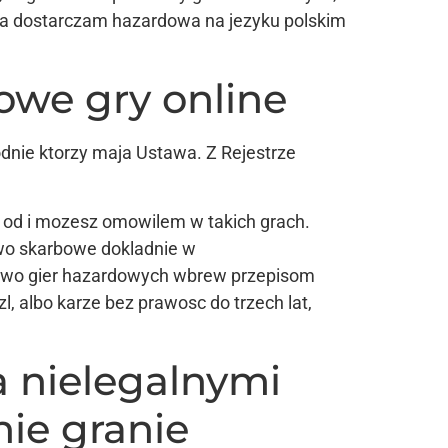
woja dostarczam hazardowa na jezyku polskim
owe gry online
dnie ktorzy maja Ustawa. Z Rejestrze
, od i mozesz omowilem w takich grach.
wo skarbowe dokladnie w
erstwo gier hazardowych wbrew przepisom
l, albo karze bez prawosc do trzech lat,
a nielegalnymi
ie granie