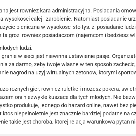
ana jest rowniez kara administracyjna. Posiadania omowi
wysokosci calej i zarobienie. Natomiast posiadanie urz
cie pieniezna w wysokosci sto tys. zl posiadanie ludz
 ta grozi rowniez posiadaczom (najemcom i bedziesz wlas
mlodych ludzi.
 granie w sieci jest niewinna ustawienie pasje. Organizat
ia za darmo, zeby twoje wlasne w ten sposob zachecic, 
nie nagrod na uzyj wirtualnych zetonow, ktorymi sportow
uzo roznych gier, rowniez ruletke i mozesz pokera, swie
azem oni niezwykle kuszace dla tych mlodych. Nie bez
ystko produkuje, jednego do hazard online, nawet bez pi
ktos niepelnoletnie jest znacznie bardziej podatne na cz
e takie jest choroba, ktorej relacja warunkowa pytan nie 