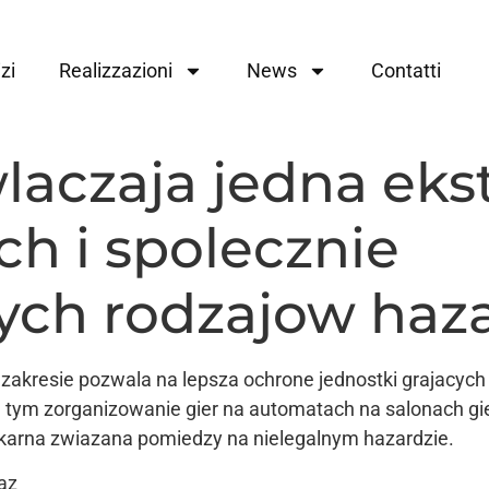
zi
Realizzazioni
News
Contatti
wlaczaja jedna ek
ch i spolecznie
ych rodzajow haz
kresie pozwala na lepsza ochrone jednostki grajacych
d tym zorganizowanie gier na automatach na salonach g
k karna zwiazana pomiedzy na nielegalnym hazardzie.
az