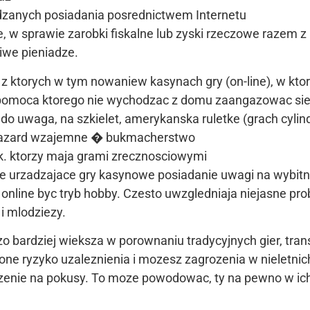
dzanych posiadania posrednictwem Internetu
 w sprawie zarobki fiskalne lub zyski rzeczowe razem z pu
iwe pieniadze.
z ktorych w tym nowaniew kasynach gry (on-line), w ktor
a pomoca ktorego nie wychodzac z domu zaangazowac s
h do uwaga, na szkielet, amerykanska ruletke (grach cyli
 hazard wzajemne � bukmacherstwo
k. ktorzy maja grami zrecznosciowymi
nie urzadzajace gry kasynowe posiadanie uwagi na wybit
ie online byc tryb hobby. Czesto uwzgledniaja niejasne 
 i mlodziezy.
zo bardziej wieksza w porownaniu tradycyjnych gier, tra
ne ryzyko uzaleznienia i mozesz zagrozenia w nieletnich
lezenie na pokusy. To moze powodowac, ty na pewno w ich