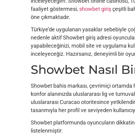
inceleyeceğim. Showbet online casinosu, Türk
faaliyet göstermesi,
showbet giriş
çeşitli ba
öne çıkmaktadır.
Türkiye’de uygulanan yasaklar sebebiyle çoğ
nedenle aktif Showbet giriş adresi oyuncular iç
yapabileceğinizi, mobil site ve uygulama kul
inceleyeceğiz. Hazırsanız, deneyimli bir o
Showbet Nasıl Bir
Showbet bahis markası, çevrimiçi ortamda h
konfor alanınızda uluslararası lig ve turnuva
uluslararası Curacao otoritesince yetkilendiri
tasarımıyla her profil ve seviyeden kullanıc
Showbet platformunda oyuncuların dikkatini t
listelenmiştir: