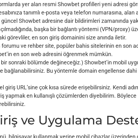
rmlarda yer alan resmi Showbet profilleri yeni adresi gör
 Hesabınıza tanımlı e-posta veya telefon numarasına, alan a
k güncel Showbet adresine dair bildirimleri zamanında yaka
açılmadığında, başka bir bağlantı yöntemi (VPN/proxy) üz
i görevliler, en son giriş domainini size anında iletir.
is forumu ve rehber site, popüler bahis sitelerinin en son
wbet’in en son web adresini öğrenmek mümkün.
 bir sonraki bölümde değineceğiz.) Showbet’in mobil uy
ye bağlanabilirsiniz. Bu yöntemle domain engellense dah
 giriş URL’sine çok kısa sürede erişebilirsiniz. Kendi ad
ş yapmak en kullanışlı çözümlerden diyebilirim. Böylece
ebilirsiniz.
iriş ve Uygulama Dest
mü, bilgisayar kullanmak yerine mobil cihazlar üzerinde