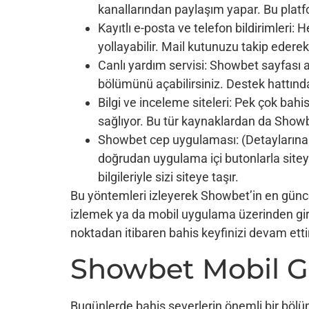
kanallarından paylaşım yapar. Bu platfo
Kayıtlı e-posta ve telefon bildirimleri:
yollayabilir. Mail kutunuzu takip edere
Canlı yardım servisi: Showbet sayfası 
bölümünü açabilirsiniz. Destek hattındak
Bilgi ve inceleme siteleri: Pek çok bah
sağlıyor. Bu tür kaynaklardan da Sho
Showbet cep uygulaması: (Detaylarına
doğrudan uygulama içi butonlarla site
bilgileriyle sizi siteye taşır.
Bu yöntemleri izleyerek Showbet’in en güncel
izlemek ya da mobil uygulama üzerinden giri
noktadan itibaren bahis keyfinizi devam ettir
Showbet Mobil G
Bugünlerde bahis severlerin önemli bir bölü