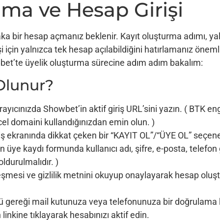
ma ve Hesap Girişi
bir hesap açmanız beklenir. Kayıt oluşturma adımı, yalnız
şi için yalnızca tek hesap açılabildiğini hatırlamanız önemli
bet’te üyelik oluşturma sürecine adım adım bakalım:
Olunur?
ayıcınızda Showbet’in aktif giriş URL’sini yazın. ( BTK e
l domaini kullandığınızdan emin olun. )
iş ekranında dikkat çeken bir “KAYIT OL”/“ÜYE OL” seçeneğ
n üye kaydı formunda kullanıcı adı, şifre, e-posta, telefon gib
ldurulmalıdır. )
özleşmesi ve gizlilik metnini okuyup onaylayarak hesap ol
ü gereği mail kutunuza veya telefonunuza bir doğrulama ko
inkine tıklayarak hesabınızı aktif edin.