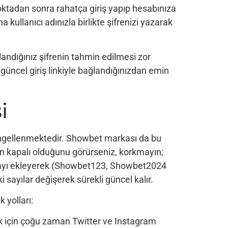
oktadan sonra rahatça giriş yapıp hesabınıza
kullanıcı adınızla birlikte şifrenizi yazarak
landığınız şifrenin tahmin edilmesi zor
güncel giriş linkiyle bağlandığınızdan emin
i
 engellenmektedir. Showbet markası da bu
in kapalı olduğunu görürseniz, korkmayın;
a sayı ekleyerek (Showbet123, Showbet2024
sayılar değişerek sürekli güncel kalır.
 yolları:
ek için çoğu zaman Twitter ve Instagram