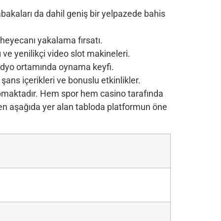
abakaları da dahil geniş bir yelpazede bahis
heyecanı yakalama fırsatı.
 ve yenilikçi video slot makineleri.
stüdyo ortamında oynama keyfi.
ans içerikleri ve bonuslu etkinlikler.
 yapmaktadır. Hem spor hem casino tarafında
emen aşağıda yer alan tabloda platformun öne