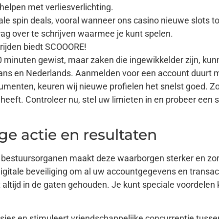
elpen met verliesverlichting.
e spin deals, vooral wanneer ons casino nieuwe slots t
rag over te schrijven waarmee je kunt spelen.
rijden biedt SCOOORE!
 minuten gewist, maar zaken die ingewikkelder zijn, ku
Frans en Nederlands. Aanmelden voor een account duurt m
nten, keuren wij nieuwe profielen het snelst goed. Zorg
 heeft. Controleer nu, stel uw limieten in en probeer een
ge actie en resultaten
bestuursorganen maakt deze waarborgen sterker en zorg
e digitale beveiliging om al uw accountgegevens en transac
altijd in de gaten gehouden. Je kunt speciale voordelen k
ssies en stimuleert vriendschappelijke concurrentie tu