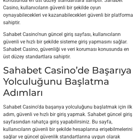
konusunda en üst düzey standartlara sahiptir. Sahabet
Casino, kullanıcıların güvenli bir şekilde oyun
oynayabilecekleri ve kazanabilecekleri güvenli bir platforma
sahiptir.
Sahabet Casino’nun güncel giriş sayfası, kullanıcıların
güvenli ve hızlı bir şekilde sisteme giriş yapmasını sağlar.
Sahabet Casino, güvenliği ve veri koruması konusunda en
üst düzey standartlara sahiptir.
Sahabet Casino’de Başarıya
Yolculuğunu Başlatma
Adımları
Sahabet Casino’da başarıya yolculuğunu başlatmak için ilk
adım, güvenli ve hızlı bir giriş yapmak. Sahabet güncel giriş
sayfasından rahatça giriş yapabilirsiniz. Bu sayfa,
kullanıcıların güvenli bir şekilde hesaplarına erişebilmelerini
sağlar ve güncel güvenlik standartlarına uygun olarak