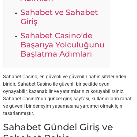
Sahabet ve Sahabet
Giriş
Sahabet Casino’de
Başarıya Yolculuğunu
Başlatma Adımları
Sahabet Casino, en güvenli ve güvenilir bahis sitelerinden
biridir. Sahabet Casino ile güvenli bir şekilde oyun
oynayabilir, kazanabilir ve yatırımlarınızı koruyabilirsiniz.
Sahabet Casino’nun güncel giriş sayfası, kullanıcıların rahat
ve güvenli bir deneyim yaşamasına yardımcı olmak için
tasarlanmıştır.
Sahabet Gündel Giriş ve