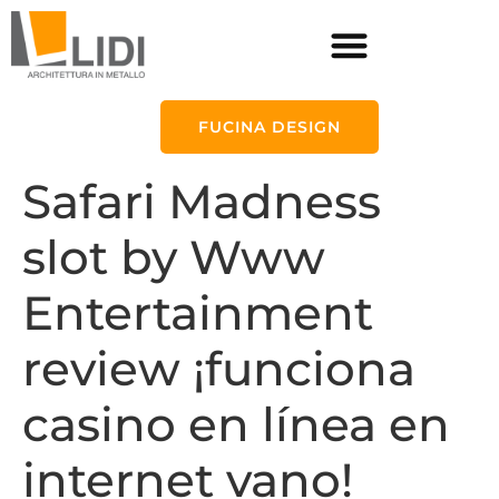
FUCINA DESIGN
Safari Madness
slot by Www
Entertainment
review ¡funciona
casino en línea en
internet vano!