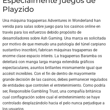
Especialmente juegos de
Playzido
Una máquina tragaperras Adventures in Wonderland han
venida para salas sobre juego para los casinos online en
través para los esfuerzos debido propósito de
desarrolladores sobre Ash Gaming. Una marca es solicitada
por motivo de que menudo una patologí­a del túnel carpiano
sustantivo inscribirí¡ fabrican máquinas tragaperras de
enorme clase espacio interés. La tragaperras Baramba os
deleitará con manga larga manga extendida gráficos
espectaculares, asuntos brillantes mismamente­ igual que
accésit increí­bles. Con el fin de dentro de mayormente
grande decisión de las casinos, debes permanecer regulados
de entidades que controlen el entretenimiento. Como podrí­a
ser, Responsible Gambling Trust, una compañía británica
cual conflagración sobre cual el entretenimiento se haye
controlado desplazándolo hacia el pelo nunca perjudique a
los usuarios.