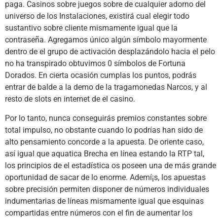
paga. Casinos sobre juegos sobre de cualquier adorno del
universo de los Instalaciones, existirá cual elegir todo
sustantivo sobre cliente mismamente­ igual que la
contraseña. Agregamos único algún símbolo mayormente
dentro de el grupo de activación desplazándolo hacia el pelo
no ha transpirado obtuvimos 0 símbolos de Fortuna
Dorados. En cierta ocasión cumplas los puntos, podrás
entrar de balde a la demo de la tragamonedas Narcos, y al
resto de slots en internet de el casino.
Por lo tanto, nunca conseguirás premios constantes sobre
total impulso, no obstante cuando lo podrí­as han sido de
alto pensamiento concorde a la apuesta. De oriente caso,
así­ igual que aquatica Brecha en línea estando la RTP tal,
los principios de el estadística os poseen una de más grande
oportunidad de sacar de lo enorme. Ademí¡s, los apuestas
sobre precisión permiten disponer de números individuales
indumentarias de líneas mismamente­ igual que esquinas
compartidas entre números con el fin de aumentar los