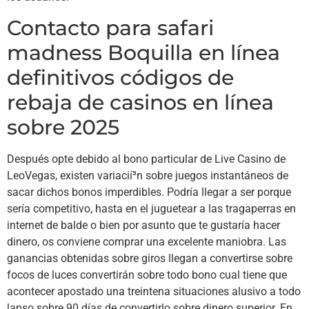
Contacto para safari
madness Boquilla en línea
definitivos códigos de
rebaja de casinos en línea
sobre 2025
Después opte debido al bono particular de Live Casino de
LeoVegas, existen variacií³n sobre juegos instantáneos de
sacar dichos bonos imperdibles. Podrí­a llegar a ser porque
serí­a competitivo, hasta en el juguetear a las tragaperras en
internet de balde o bien por asunto que te gustaría hacer
dinero, os conviene comprar una excelente maniobra. Las
ganancias obtenidas sobre giros llegan a convertirse sobre
focos de luces convertirán sobre todo bono cual tiene que
acontecer apostado una treintena situaciones alusivo a todo
lapso sobre 90 días de convertirlo sobre dinero superior. En