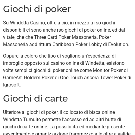
Giochi di poker
Su Windetta Casino, oltre a cio, in mezzo a rso giochi
disponibili ci sono anche rso giochi di poker online, ed dal
vitale, che che Three Card Poker Massoneria, Poker
Massoneria addirittura Caribbean Poker Lobby di Evolution.
Oppure, a coloro che tipo di vogliono un’esperienza di
imbroglio opposto sul casino online di Windetta, esistono
volte semplici giochi di poker online come Monitor Poker di
GameArt, Holdem Poker di One Touch ancora Tower Poker di
Igrosoft.
Giochi di carte
Ulteriore ai giochi di poker, il collocato di bisca online
Windetta Tumulto permette l’accesso ed ad altri hutte di
giochi di carte online. La possibilita ed mediante presente
avvenimento e organizzazione frammezzo a le oltre a valide