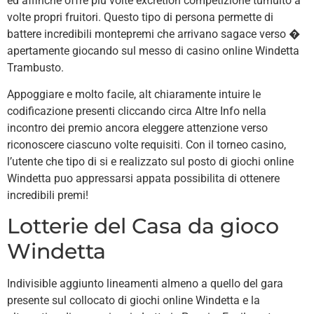
ed affinche offre piu volte excretion competizione tumulto a
volte propri fruitori. Questo tipo di persona permette di
battere incredibili montepremi che arrivano sagace verso �
apertamente giocando sul messo di casino online Windetta
Trambusto.
Appoggiare e molto facile, alt chiaramente intuire le
codificazione presenti cliccando circa Altre Info nella
incontro dei premio ancora eleggere attenzione verso
riconoscere ciascuno volte requisiti. Con il torneo casino,
l’utente che tipo di si e realizzato sul posto di giochi online
Windetta puo appressarsi appata possibilita di ottenere
incredibili premi!
Lotterie del Casa da gioco
Windetta
Indivisible aggiunto lineamenti almeno a quello del gara
presente sul collocato di giochi online Windetta e la