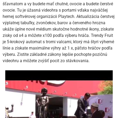
šťavnatom a vy budete mať chutné, ovocie a budete čerstvé
ovocie. Tu je úžasná videohra s portami vďaka najväčšej
hernej softvérovej organizácii Playtech. Aktualizácia čerstvej
výplatnej tabuľky, zvončekov, barov a červeného hrozna
ukáže úplne nové médium skutočne hodnotné ikony, získate
zisky od x4 a môžete x100 podľa výberu hráča. Trendy Fruit
je 5-krokový automat s tromi valcami, ktorý má štyri výherné
línie a získate maximálne výhry až 1 x, päťsto hráčov podľa
výberu. Zistite základné zákony lepšie pochopte pozičnú
videohru a môžete zvýšiť pocit zo stávkovania.