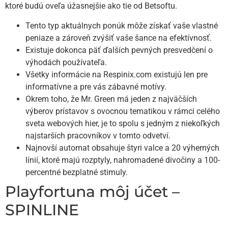
ktoré budú oveľa úžasnejšie ako tie od Betsoftu.
Tento typ aktuálnych ponúk môže získať vaše vlastné
peniaze a zároveň zvýšiť vaše šance na efektívnosť.
Existuje dokonca päť ďalších pevných presvedčení o
výhodách používateľa.
Všetky informácie na Respinix.com existujú len pre
informatívne a pre vás zábavné motívy.
Okrem toho, že Mr. Green má jeden z najväčších
výberov prístavov s ovocnou tematikou v rámci celého
sveta webových hier, je to spolu s jedným z niekoľkých
najstarších pracovníkov v tomto odvetví.
Najnovší automat obsahuje štyri valce a 20 výherných
línií, ktoré majú rozptyly, nahromadené divočiny a 100-
percentné bezplatné stimuly.
Playfortuna môj účet –
SPINLINE