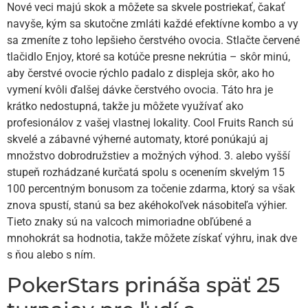
Nové veci majú skok a môžete sa skvele postriekať, čakať
navyše, kým sa skutočne zmláti každé efektívne kombo a vy
sa zmeníte z toho lepšieho čerstvého ovocia. Stlačte červené
tlačidlo Enjoy, ktoré sa kotúče presne nekrútia – skôr minú,
aby čerstvé ovocie rýchlo padalo z displeja skôr, ako ho
vymení kvôli ďalšej dávke čerstvého ovocia. Táto hra je
krátko nedostupná, takže ju môžete využívať ako
profesionálov z vašej vlastnej lokality. Cool Fruits Ranch sú
skvelé a zábavné výherné automaty, ktoré ponúkajú aj
množstvo dobrodružstiev a možných výhod. 3. alebo vyšší
stupeň rozhádzané kurčatá spolu s ocenením skvelým 15
100 percentným bonusom za točenie zdarma, ktorý sa však
znova spustí, stanú sa bez akéhokoľvek násobiteľa výhier.
Tieto znaky sú na valcoch mimoriadne obľúbené a
mnohokrát sa hodnotia, takže môžete získať výhru, inak dve
s ňou alebo s ním.
PokerStars prináša späť 25