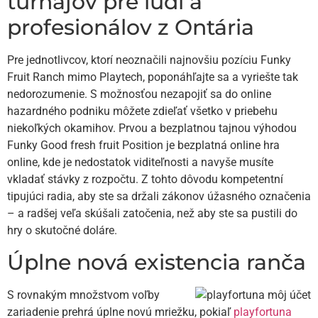
turnajov pre ľudí a
profesionálov z Ontária
Pre jednotlivcov, ktorí neoznačili najnovšiu pozíciu Funky
Fruit Ranch mimo Playtech, poponáhľajte sa a vyriešte tak
nedorozumenie. S možnosťou nezapojiť sa do online
hazardného podniku môžete zdieľať všetko v priebehu
niekoľkých okamihov. Prvou a bezplatnou tajnou výhodou
Funky Good fresh fruit Position je bezplatná online hra
online, kde je nedostatok viditeľnosti a navyše musíte
vkladať stávky z rozpočtu. Z tohto dôvodu kompetentní
tipujúci radia, aby ste sa držali zákonov úžasného označenia
– a radšej veľa skúšali zatočenia, než aby ste sa pustili do
hry o skutočné doláre.
Úplne nová existencia ranča
S rovnakým množstvom voľby
zariadenie prehrá úplne novú mriežku, pokiaľ
playfortuna