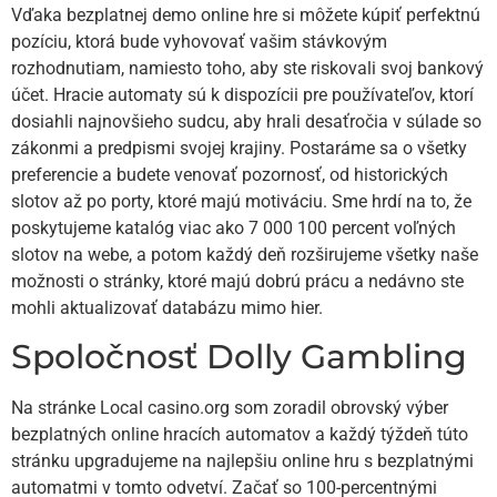
Vďaka bezplatnej demo online hre si môžete kúpiť perfektnú
pozíciu, ktorá bude vyhovovať vašim stávkovým
rozhodnutiam, namiesto toho, aby ste riskovali svoj bankový
účet. Hracie automaty sú k dispozícii pre používateľov, ktorí
dosiahli najnovšieho sudcu, aby hrali desaťročia v súlade so
zákonmi a predpismi svojej krajiny. Postaráme sa o všetky
preferencie a budete venovať pozornosť, od historických
slotov až po porty, ktoré majú motiváciu. Sme hrdí na to, že
poskytujeme katalóg viac ako 7 000 100 percent voľných
slotov na webe, a potom každý deň rozširujeme všetky naše
možnosti o stránky, ktoré majú dobrú prácu a nedávno ste
mohli aktualizovať databázu mimo hier.
Spoločnosť Dolly Gambling
Na stránke Local casino.org som zoradil obrovský výber
bezplatných online hracích automatov a každý týždeň túto
stránku upgradujeme na najlepšiu online hru s bezplatnými
automatmi v tomto odvetví. Začať so 100-percentnými