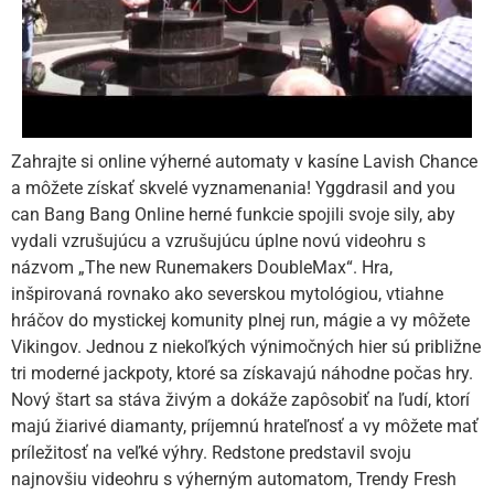
Zahrajte si online výherné automaty v kasíne Lavish Chance
a môžete získať skvelé vyznamenania! Yggdrasil and you
can Bang Bang Online herné funkcie spojili svoje sily, aby
vydali vzrušujúcu a vzrušujúcu úplne novú videohru s
názvom „The new Runemakers DoubleMax“. Hra,
inšpirovaná rovnako ako severskou mytológiou, vtiahne
hráčov do mystickej komunity plnej run, mágie a vy môžete
Vikingov. Jednou z niekoľkých výnimočných hier sú približne
tri moderné jackpoty, ktoré sa získavajú náhodne počas hry.
Nový štart sa stáva živým a dokáže zapôsobiť na ľudí, ktorí
majú žiarivé diamanty, príjemnú hrateľnosť a vy môžete mať
príležitosť na veľké výhry. Redstone predstavil svoju
najnovšiu videohru s výherným automatom, Trendy Fresh