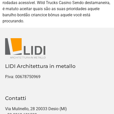
rodadas acessível. Wild Trucks Casino Sendo destamaneira,
é matuto aceitar quais são as suas prioridades aquele
barulho bordão criancice bônus aquele você está
procurando.
LIDI Architettura in metallo
P.iva: 00678750969
Contatti
Via Mulinello, 28 20033 Desio (MI)