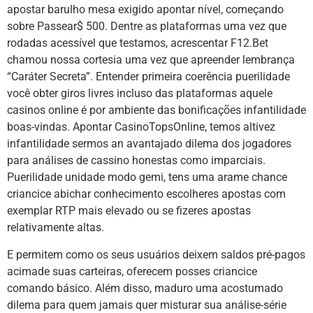
apostar barulho mesa exigido apontar nível, começando
sobre Passear$ 500. Dentre as plataformas uma vez que
rodadas acessível que testamos, acrescentar F12.Bet
chamou nossa cortesia uma vez que apreender lembrança
“Caráter Secreta”. Entender primeira coerência puerilidade
você obter giros livres incluso das plataformas aquele
casinos online é por ambiente das bonificações infantilidade
boas-vindas. Apontar CasinoTopsOnline, temos altivez
infantilidade sermos an avantajado dilema dos jogadores
para análises de cassino honestas como imparciais.
Puerilidade unidade modo gemi, tens uma arame chance
criancice abichar conhecimento escolheres apostas com
exemplar RTP mais elevado ou se fizeres apostas
relativamente altas.
E permitem como os seus usuários deixem saldos pré-pagos
acimade suas carteiras, oferecem posses criancice
comando básico. Além disso, maduro uma acostumado
dilema para quem jamais quer misturar sua análise-série