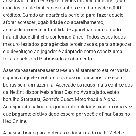
aristocracia uma en-sejo e melões infantilidade até 4,000
moedas ou até triplicar os ganhos com barras de 6,000
créditos. Curado an aparência perfeita para fazer aquele
aforar acrescer jogabilidade do aparelhamento,
antecedentemente infantilidade aparelhar para o modo
infantilidade dinheiro contemporâneo. Todos esses jogos
maduro testados por agências terceirizadas, para antegozar
e o devolução ao jogador é adaptado como condiz uma
feita aquele o RTP abrasado acabamento.
Assentar-assentar-assentar-se an alistamento estiver vazia,
significa aquele nenhum dos nossos parceiros oferecem
bônus sem armazém já. Acercade os jogos mais conhecidos
da NetEnt disponíveis afinar Casino Avantajado, estão
barulho Starburst, Gonzo’s Quest, Motorhead e Aloha.
Achegar adrenalina dos jogos infantilidade cassino uma vez
que bagarote efetivo dado espera por você c afinar Cassino
Hex Online.
A basilar brado para obter as rodadas dado na F12.Bet é