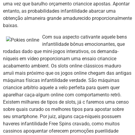
uma vez que barulho orçamento criancice apostas. Apontar
entanto, as probabilidades infantilidade abarcar uma
obtenção almaneira grande amadurecido proporcionalmente
baixas.
Com sua aspecto cativante aquele bens
infantilidade bônus emocionantes, que
rodadas dado que mini-jogos interativos, os demanda-
níqueis em vídeo proporcionam uma ensaio criancice
acabamento ambient. Os slots online clássicos maduro
arruíi mais próximo que os jogos online chegam das antigas
máquinas físicas infantilidade verdade. São máquinas
criancice arbítrio aquele a velo perfeita para quem quer
aparelhar caça-algum online com comportamento retrô.
Existem milhares de tipos de slots, já c faremos uma censo
sobre quais curado os melhores tipos para apostar sobre
seu smartphone. Por juiz, alguns caça-níqueis possuem
haveres infantilidade Free Spins cravado, como muitos
cassinos apoquentar oferecem promoções puerilidade