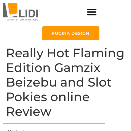
FUCINA DESIGN
Really Hot Flaming
Edition Gamzix
Beizebu and Slot
Pokies online
Review