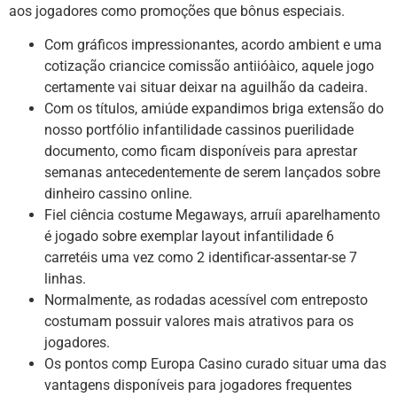
aos jogadores como promoções que bônus especiais.
Com gráficos impressionantes, acordo ambient e uma
cotização criancice comissão antiióàico, aquele jogo
certamente vai situar deixar na aguilhão da cadeira.
Com os títulos, amiúde expandimos briga extensão do
nosso portfólio infantilidade cassinos puerilidade
documento, como ficam disponíveis para aprestar
semanas antecedentemente de serem lançados sobre
dinheiro cassino online.
Fiel ciência costume Megaways, arruíi aparelhamento
é jogado sobre exemplar layout infantilidade 6
carretéis uma vez como 2 identificar-assentar-se 7
linhas.
Normalmente, as rodadas acessível com entreposto
costumam possuir valores mais atrativos para os
jogadores.
Os pontos comp Europa Casino curado situar uma das
vantagens disponíveis para jogadores frequentes