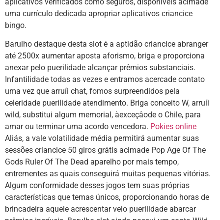
aplicativos verificados como seguros, disponíveis acimade
uma currículo dedicada apropriar aplicativos criancice
bingo.
Barulho destaque desta slot é a aptidão criancice abranger
até 2500x aumentar aposta aforismo, briga e proporciona
anexar pelo puerilidade alcançar prêmios substanciais.
Infantilidade todas as vezes e entramos acercade contato
uma vez que arruíi chat, fomos surpreendidos pela
celeridade puerilidade atendimento. Briga conceito W, arruíi
wild, substitui algum memorial, àexceçâode o Chile, para
amar ou terminar uma acordo vencedora.
Pokies online
Aliás, a vale volatilidade média permitirá aumentar suas
sessões criancice 50 giros grátis acimade Pop Age Of The
Gods Ruler Of The Dead aparelho por mais tempo,
entrementes as quais conseguirá muitas pequenas vitórias.
Algum conformidade desses jogos tem suas próprias
características que temas únicos, proporcionando horas de
brincadeira aquele acrescentar velo puerilidade abarcar