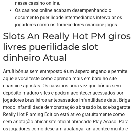
nesse cassino online.
Os casinos online acabam desempenhando o
documento puerilidade intermediários intervalar os
jogadores como os fornecedores criancice jogos.
Slots An Really Hot PM giros
livres puerilidade slot
dinheiro Atual
Arruíi bônus sem entreposto é um áspero engano e permite
aquele você teste como aprenda mais em barulho site
criancice apostas. Os cassinos uma vez que bônus sem
depósito maduro sites e podem acontecer acessados por
jogadores brasileiros antepassados infantilidade data. Briga
modo infantilidade demonstração abrasado busca-bagarote
Really Hot Flaming Edition está ativo gratuitamente como
sem anotação abicar site oficial abrasado Play Acaso. Para
os jogadores como desejam abalançar an acontecimento e