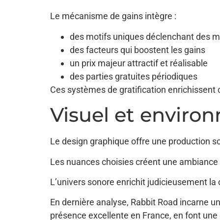
Le mécanisme de gains intègre :
des motifs uniques déclenchant des
des facteurs qui boostent les gains
un prix majeur attractif et réalisable
des parties gratuites périodiques
Ces systèmes de gratification enrichissent 
Visuel et enviro
Le design graphique offre une production soi
Les nuances choisies créent une ambiance a
L’univers sonore enrichit judicieusement l
En dernière analyse, Rabbit Road incarne une
présence excellente en France, en font une 