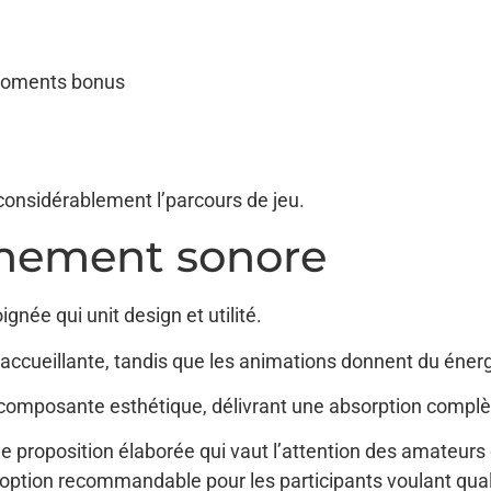
 moments bonus
considérablement l’parcours de jeu.
nnement sonore
gnée qui unit design et utilité.
ccueillante, tandis que les animations donnent du énerg
a composante esthétique, délivrant une absorption complè
 proposition élaborée qui vaut l’attention des amateurs d
option recommandable pour les participants voulant qual