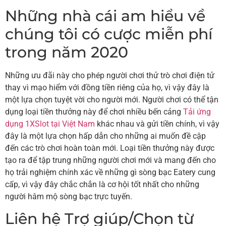
Những nhà cái am hiểu về
chúng tôi có cược miễn phí
trong năm 2020
Những ưu đãi này cho phép người chơi thử trò chơi điện tử
thay vì mạo hiểm với đồng tiền riêng của họ, vì vậy đây là
một lựa chọn tuyệt vời cho người mới. Người chơi có thể tận
dụng loại tiền thưởng này để chơi nhiều bến cảng
Tải ứng
dụng 1XSlot tại Việt Nam
khác nhau và gửi tiền chính, vì vậy
đây là một lựa chọn hấp dẫn cho những ai muốn đề cập
đến các trò chơi hoàn toàn mới. Loại tiền thưởng này được
tạo ra để tập trung những người chơi mới và mang đến cho
họ trải nghiệm chính xác về những gì sòng bạc Eatery cung
cấp, vì vậy đây chắc chắn là cơ hội tốt nhất cho những
người hâm mộ sòng bạc trực tuyến.
Liên hệ Trợ giúp/Chọn từ