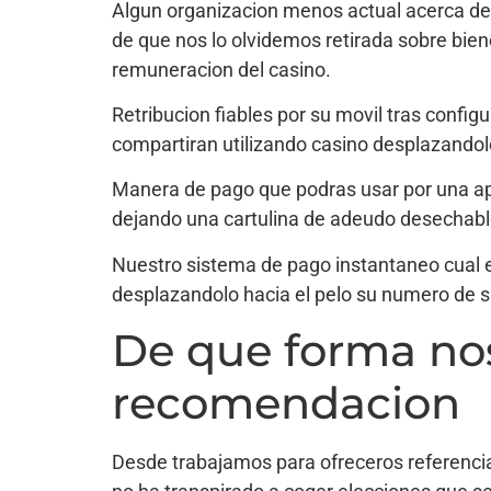
Algun organizacion menos actual acerca de 
de que nos lo olvidemos retirada sobre bien
remuneracion del casino.
Retribucion fiables por su movil tras config
compartiran utilizando casino desplazandol
Manera de pago que podras usar por una ap
dejando una cartulina de adeudo desechabl
Nuestro sistema de pago instantaneo cual e
desplazandolo hacia el pelo su numero de s
De que forma nos
recomendacion
Desde trabajamos para ofreceros referenci