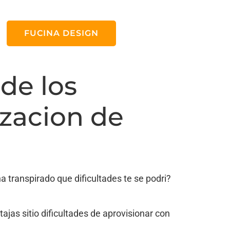
FUCINA DESIGN
de los
izacion de
a transpirado que dificultades te se podri?
ajas sitio dificultades de aprovisionar con