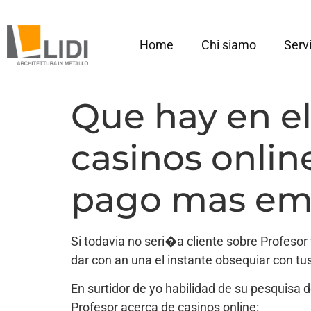
Home
Chi siamo
Servi
Que hay en el
casinos onlin
pago mas em
Si todavia no seri�a cliente sobre Profesor 
dar con an una el instante obsequiar con tu
En surtidor de yo habilidad de su pesquisa d
Profesor acerca de casinos online: