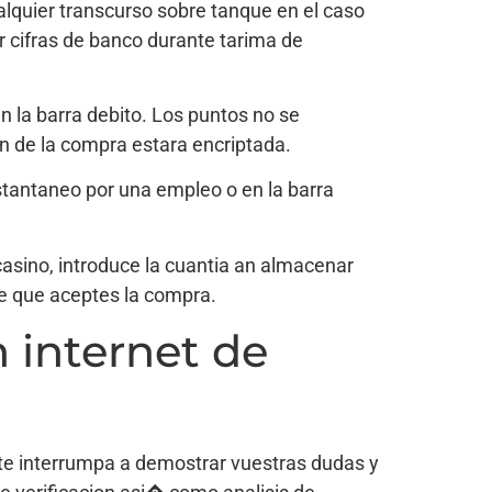
lquier transcurso sobre tanque en el caso
r cifras de banco durante tarima de
en la barra debito. Los puntos no se
n de la compra estara encriptada.
tantaneo por una empleo o en la barra
asino, introduce la cuantia an almacenar
de que aceptes la compra.
 internet de
te interrumpa a demostrar vuestras dudas y