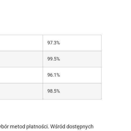
97.3%
99.5%
96.1%
98.5%
wybór metod płatności. Wśród dostępnych