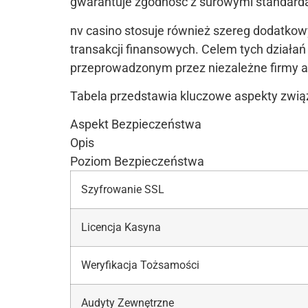
gwarantuje zgodność z surowymi standardami
nv casino stosuje również szereg dodatkow
transakcji finansowych. Celem tych działa
przeprowadzonym przez niezależne firmy au
Tabela przedstawia kluczowe aspekty zwią
Aspekt Bezpieczeństwa
Opis
Poziom Bezpieczeństwa
Szyfrowanie SSL
Licencja Kasyna
Weryfikacja Tożsamości
Audyty Zewnętrzne