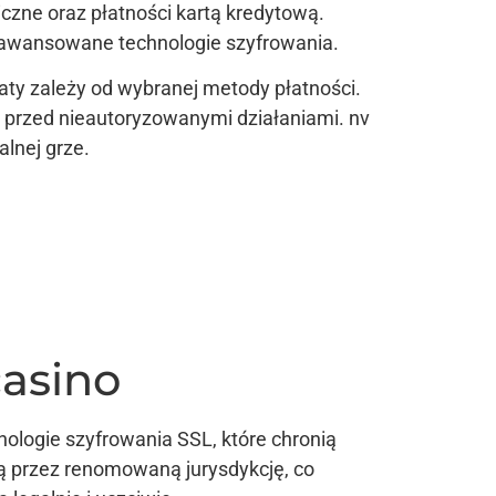
iczne oraz płatności kartą kredytową.
zaawansowane technologie szyfrowania.
ty zależy od wybranej metody płatności.
 przed nieautoryzowanymi działaniami. nv
lnej grze.
casino
ologie szyfrowania SSL, które chronią
ą przez renomowaną jurysdykcję, co