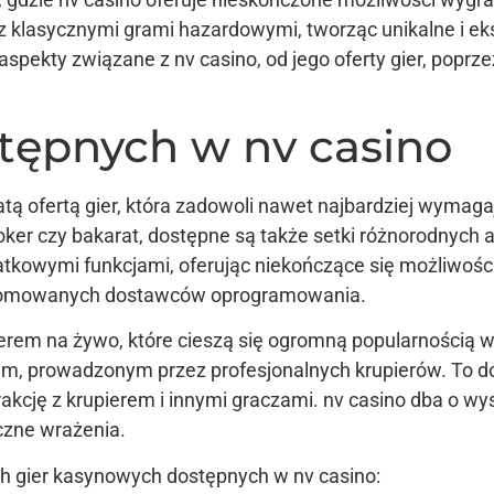
z klasycznymi grami hazardowymi, tworząc unikalne i ek
spekty związane z nv casino, od jego oferty gier, poprz
tępnych w nv casino
atą ofertą gier, która zadowoli nawet najbardziej wymaga
 poker czy bakarat, dostępne są także setki różnorodnych
dodatkowymi funkcjami, oferując niekończące się możliwośc
 renomowanych dostawców oprogramowania.
ierem na żywo, które cieszą się ogromną popularnością 
ym, prowadzonym przez profesjonalnych krupierów. To d
kcję z krupierem i innymi graczami. nv casino dba o wys
yczne wrażenia.
h gier kasynowych dostępnych w nv casino: