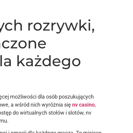
ych rozrywki,
ńczone
dla każdego
ięcej możliwości dla osób poszukujących
owe, a wśród nich wyróżnia się
nv casino
,
stęp do wirtualnych stołów i slotów, nv
omu.
nej i emocji dla każdego gracza. To miejsce,