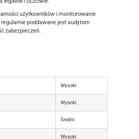
legalnie i uczciwie.
żsamości użytkowników i monitorowanie
o regularnie poddawane jest audytom
ść zabezpieczeń.
Wysoki
Wysoki
Średni
Wysoki