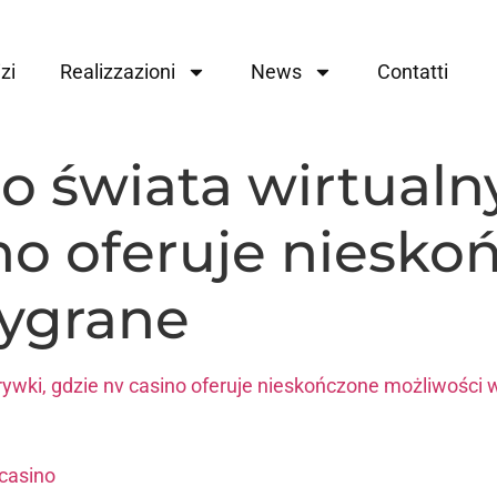
zi
Realizzazioni
News
Contatti
do świata wirtualn
no oferuje niesko
ygrane
rywki, gdzie nv casino oferuje nieskończone możliwości 
casino