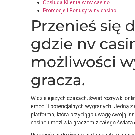
Obsługa Klienta w nv casino
Promocje i Bonusy w nv casino
Przenieś się 
gdzie nv casi
możliwości w
gracza.
W dzisiejszych czasach, świat rozrywki onl
emocji i potencjalnych wygranych. Jedną z 
platforma, która przyciąga uwagę swoją inn
casino umożliwia graczom z całego świata
Przenieś się do świata wirtualnych rozrywki