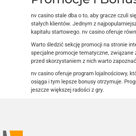
nv casino stale dba o to, aby gracze czuli s
stałych klientów. Jednym z najpopularniej
kapitału startowego. nv casino oferuje równi
Warto śledzić sekcję promocji na stronie in
specjalne promocje tematyczne, związane 
przed skorzystaniem z nich warto zapoznać
nv casino oferuje program lojalnościowy, kt
osiąga i tym lepsze bonusy otrzymuje. Pro
jeszcze większej radości z gry.