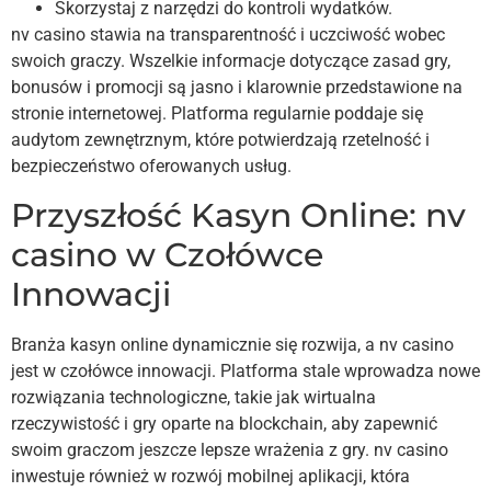
Skorzystaj z narzędzi do kontroli wydatków.
nv casino stawia na transparentność i uczciwość wobec
swoich graczy. Wszelkie informacje dotyczące zasad gry,
bonusów i promocji są jasno i klarownie przedstawione na
stronie internetowej. Platforma regularnie poddaje się
audytom zewnętrznym, które potwierdzają rzetelność i
bezpieczeństwo oferowanych usług.
Przyszłość Kasyn Online: nv
casino w Czołówce
Innowacji
Branża kasyn online dynamicznie się rozwija, a nv casino
jest w czołówce innowacji. Platforma stale wprowadza nowe
rozwiązania technologiczne, takie jak wirtualna
rzeczywistość i gry oparte na blockchain, aby zapewnić
swoim graczom jeszcze lepsze wrażenia z gry. nv casino
inwestuje również w rozwój mobilnej aplikacji, która