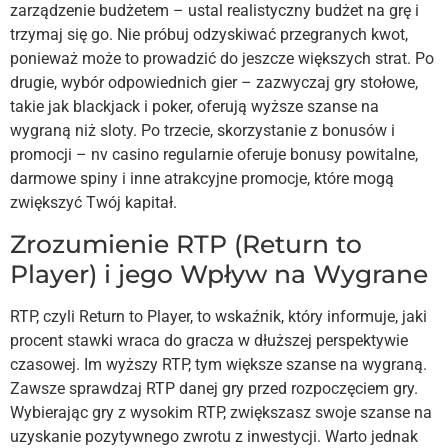
zarządzenie budżetem – ustal realistyczny budżet na grę i
trzymaj się go. Nie próbuj odzyskiwać przegranych kwot,
ponieważ może to prowadzić do jeszcze większych strat. Po
drugie, wybór odpowiednich gier – zazwyczaj gry stołowe,
takie jak blackjack i poker, oferują wyższe szanse na
wygraną niż sloty. Po trzecie, skorzystanie z bonusów i
promocji – nv casino regularnie oferuje bonusy powitalne,
darmowe spiny i inne atrakcyjne promocje, które mogą
zwiększyć Twój kapitał.
Zrozumienie RTP (Return to
Player) i jego Wpływ na Wygrane
RTP, czyli Return to Player, to wskaźnik, który informuje, jaki
procent stawki wraca do gracza w dłuższej perspektywie
czasowej. Im wyższy RTP, tym większe szanse na wygraną.
Zawsze sprawdzaj RTP danej gry przed rozpoczęciem gry.
Wybierając gry z wysokim RTP, zwiększasz swoje szanse na
uzyskanie pozytywnego zwrotu z inwestycji. Warto jednak