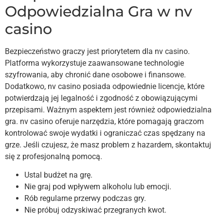
Odpowiedzialna Gra w nv
casino
Bezpieczeństwo graczy jest priorytetem dla nv casino.
Platforma wykorzystuje zaawansowane technologie
szyfrowania, aby chronić dane osobowe i finansowe.
Dodatkowo, nv casino posiada odpowiednie licencje, które
potwierdzają jej legalność i zgodność z obowiązującymi
przepisami. Ważnym aspektem jest również odpowiedzialna
gra. nv casino oferuje narzędzia, które pomagają graczom
kontrolować swoje wydatki i ograniczać czas spędzany na
grze. Jeśli czujesz, że masz problem z hazardem, skontaktuj
się z profesjonalną pomocą.
Ustal budżet na grę.
Nie graj pod wpływem alkoholu lub emocji.
Rób regularne przerwy podczas gry.
Nie próbuj odzyskiwać przegranych kwot.