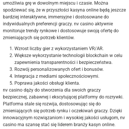
umożliwia grę w dowolnym miejscu i czasie. Można
spodziewać się, że w przyszłości kasyna online będą jeszcze
bardziej interaktywne, immersyjne i dostosowane do
indywidualnych preferencji graczy. nv casino aktywnie
monitoruje trendy rynkowe i dostosowuje swoją ofertę do
zmieniających się potrzeb klientów.
Wzrost liczby gier z wykorzystaniem VR/AR.
Większe wykorzystanie technologii blockchain w celu
zapewnienia transparentności i bezpieczeństwa.
Rozwój personalizowanych ofert i bonusów.
Integracja z mediami społecznościowymi.
Poprawa jakości obsługi klienta.
nv casino dąży do stworzenia dla swoich graczy
bezpiecznej, zabawnej i ekscytującej platformy do rozrywki.
Platforma stale się rozwija, dostosowując się do
zmieniających się potrzeb rynku i oczekiwań graczy. Dzięki
innowacyjnym rozwiązaniom i wysokiej jakości usługom, nv
casino ma szansę stać się liderem branży kasyn online.