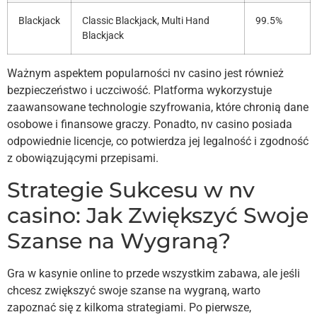
Blackjack
Classic Blackjack, Multi Hand
99.5%
Blackjack
Ważnym aspektem popularności nv casino jest również
bezpieczeństwo i uczciwość. Platforma wykorzystuje
zaawansowane technologie szyfrowania, które chronią dane
osobowe i finansowe graczy. Ponadto, nv casino posiada
odpowiednie licencje, co potwierdza jej legalność i zgodność
z obowiązującymi przepisami.
Strategie Sukcesu w nv
casino: Jak Zwiększyć Swoje
Szanse na Wygraną?
Gra w kasynie online to przede wszystkim zabawa, ale jeśli
chcesz zwiększyć swoje szanse na wygraną, warto
zapoznać się z kilkoma strategiami. Po pierwsze,