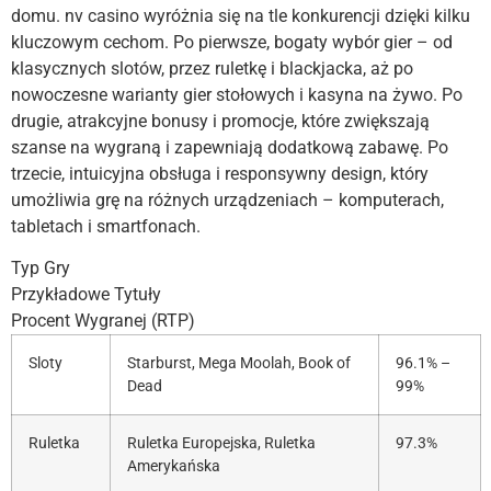
domu. nv casino wyróżnia się na tle konkurencji dzięki kilku
kluczowym cechom. Po pierwsze, bogaty wybór gier – od
klasycznych slotów, przez ruletkę i blackjacka, aż po
nowoczesne warianty gier stołowych i kasyna na żywo. Po
drugie, atrakcyjne bonusy i promocje, które zwiększają
szanse na wygraną i zapewniają dodatkową zabawę. Po
trzecie, intuicyjna obsługa i responsywny design, który
umożliwia grę na różnych urządzeniach – komputerach,
tabletach i smartfonach.
Typ Gry
Przykładowe Tytuły
Procent Wygranej (RTP)
Sloty
Starburst, Mega Moolah, Book of
96.1% –
Dead
99%
Ruletka
Ruletka Europejska, Ruletka
97.3%
Amerykańska