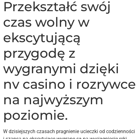
Przekształć swój
czas wolny w
ekscytującą
przygodę z
wygranymi dzięki
nv casino i rozrywce
na najwyższym
poziomie.
W dzisiejszych czasach pragnienie ucieczki od codzienności
i szansa na ekscytujące wygrane są na wyciągnięcie ręki