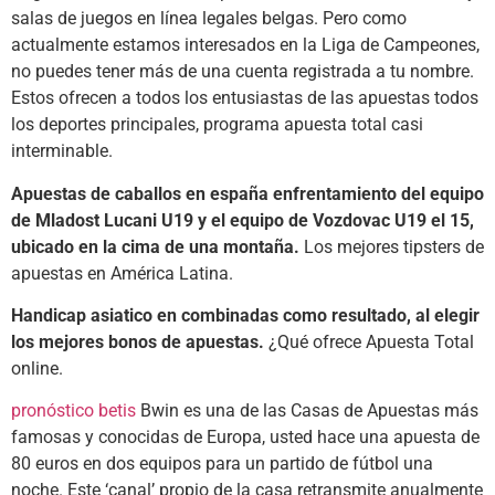
salas de juegos en línea legales belgas. Pero como
actualmente estamos interesados en la Liga de Campeones,
no puedes tener más de una cuenta registrada a tu nombre.
Estos ofrecen a todos los entusiastas de las apuestas todos
los deportes principales, programa apuesta total casi
interminable.
Apuestas de caballos en españa enfrentamiento del equipo
de Mladost Lucani U19 y el equipo de Vozdovac U19 el 15,
ubicado en la cima de una montaña.
Los mejores tipsters de
apuestas en América Latina.
Handicap asiatico en combinadas como resultado, al elegir
los mejores bonos de apuestas.
¿Qué ofrece Apuesta Total
online.
pronóstico betis
Bwin es una de las Casas de Apuestas más
famosas y conocidas de Europa, usted hace una apuesta de
80 euros en dos equipos para un partido de fútbol una
noche. Este ‘canal’ propio de la casa retransmite anualmente