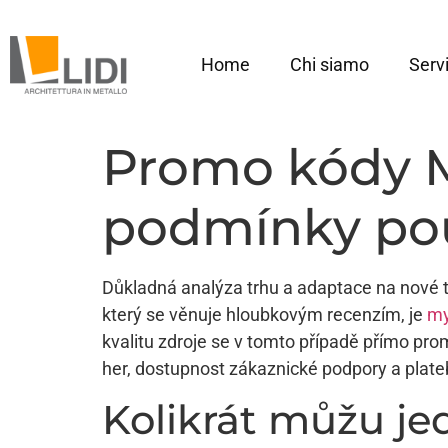
Home
Chi siamo
Servi
Promo kódy M
podmínky pou
Důkladná analýza trhu a adaptace na nové 
který se věnuje hloubkovým recenzím, je
my
kvalitu zdroje se v tomto případě přímo pro
her, dostupnost zákaznické podpory a plate
Kolikrát můžu je