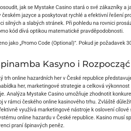
soudit, jak se Mystake Casino stará o své zákazníky a ja
českém jazyce a poskytovat rychlé a efektivní řešení pr
ci silných a slabých stránek. Při pohledu na rovnici pros
omo kód dívá optikou matematické pravděpodobnosti.
čeno jako „Promo Code (Optional)“. Pokud je požadavek 30
Spinamba Kasyno i Rozpocząć
ký trh online hazardních her v České republice představu
nabídka her, marketingové strategie a celková výkonnost
je. Analýza Mystake Casino umožňuje zhodnotit konkurenčn
oj v rámci českého online kasinového trhu. Zvláště důležit
fektivně využívá marketingové nástroje k oslovení cílov
ému online hazardu v České republice. Kasino musí spl
venci praní špinavých peněz.