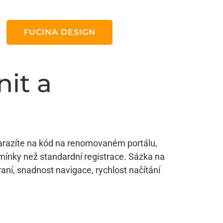
FUCINA DESIGN
it a
narazíte na kód na renomovaném portálu,
mínky než standardní registrace. Sázka na
aní, snadnost navigace, rychlost načítání