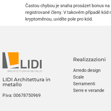
Častou chybou je snaha prosázet bonus na h
registrované členy. V takovém případě kód n
kryptoměnou, uvidíte pole pro kód.
Realizzazioni
Arredo design
Scale
LIDI Architettura in
Serramenti
metallo
Serre e verande
P.iva: 00678750969