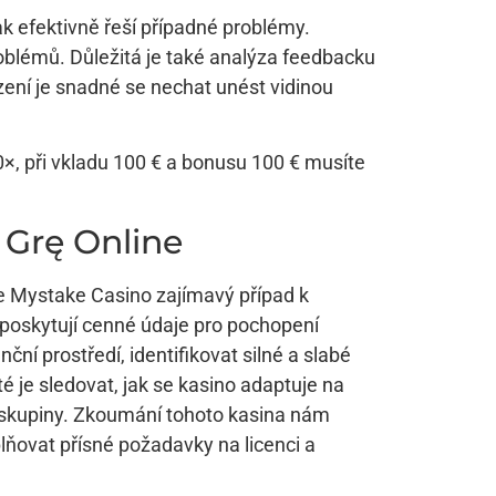
k efektivně řeší případné problémy.
oblémů. Důležitá je také analýza feedbacku
ázení je snadné se nechat unést vidinou
×, při vkladu 100 € a bonusu 100 € musíte
 Grę Online
je Mystake Casino zajímavý případ k
 poskytují cenné údaje pro pochopení
í prostředí, identifikovat silné a slabé
é je sledovat, jak se kasino adaptuje na
é skupiny. Zkoumání tohoto kasina nám
ňovat přísné požadavky na licenci a