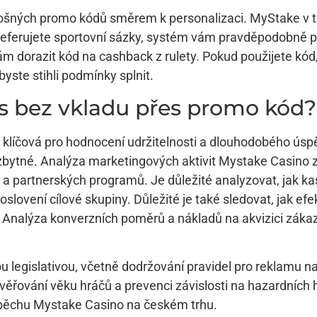
ošných promo kódů směrem k personalizaci. MyStake v to
preferujete sportovní sázky, systém vám pravděpodobně p
m dorazit kód na cashback z rulety. Pokud použijete kód, 
byste stihli podmínky splnit.
s bez vkladu přes promo kód?
e klíčová pro hodnocení udržitelnosti a dlouhodobého ú
 nezbytné. Analýza marketingových aktivit Mystake Casin
a partnerských programů. Je důležité analyzovat, jak ka
 oslovení cílové skupiny. Důležité je také sledovat, jak e
. Analýza konverzních poměrů a nákladů na akvizici zák
u legislativou, včetně dodržování pravidel pro reklamu n
věřování věku hráčů a prevenci závislosti na hazardních 
spěchu Mystake Casino na českém trhu.