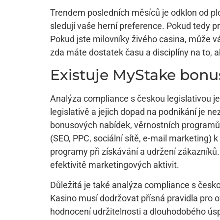
Trendem posledních měsíců je odklon od pl
sledují vaše herní preference. Pokud tedy 
Pokud jste milovníky živého casina, může vá
zda máte dostatek času a disciplíny na to, a
Existuje MyStake bonu
Analýza compliance s českou legislativou j
legislativě a jejich dopad na podnikání je
bonusových nabídek, věrnostních programů 
(SEO, PPC, sociální sítě, e-mail marketing) k
programy při získávání a udržení zákazníků
efektivitě marketingových aktivit.
Důležitá je také analýza compliance s česko
Kasino musí dodržovat přísná pravidla pro o
hodnocení udržitelnosti a dlouhodobého ú