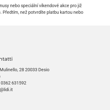
nusy nebo speciální víkendové akce pro již
. Předtím, než potvrdíte platbu kartou nebo
ntatti
 Mulinello, 28 20033 Desio
)
 0362 631592
@lidi.it