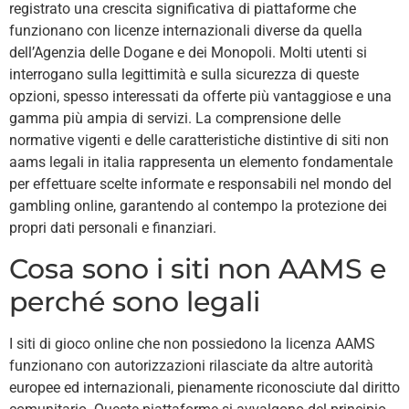
registrato una crescita significativa di piattaforme che
funzionano con licenze internazionali diverse da quella
dell’Agenzia delle Dogane e dei Monopoli. Molti utenti si
interrogano sulla legittimità e sulla sicurezza di queste
opzioni, spesso interessati da offerte più vantaggiose e una
gamma più ampia di servizi. La comprensione delle
normative vigenti e delle caratteristiche distintive di siti non
aams legali in italia rappresenta un elemento fondamentale
per effettuare scelte informate e responsabili nel mondo del
gambling online, garantendo al contempo la protezione dei
propri dati personali e finanziari.
Cosa sono i siti non AAMS e
perché sono legali
I siti di gioco online che non possiedono la licenza AAMS
funzionano con autorizzazioni rilasciate da altre autorità
europee ed internazionali, pienamente riconosciute dal diritto