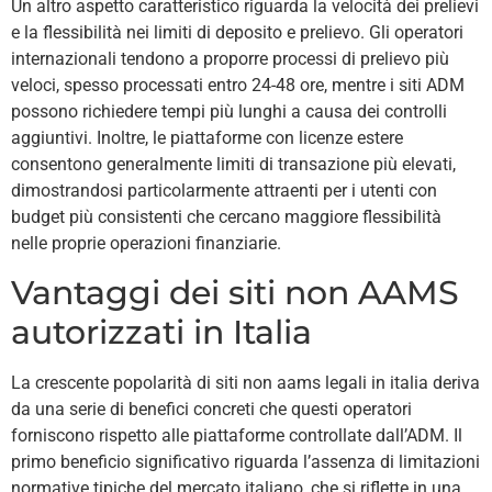
Un altro aspetto caratteristico riguarda la velocità dei prelievi
e la flessibilità nei limiti di deposito e prelievo. Gli operatori
internazionali tendono a proporre processi di prelievo più
veloci, spesso processati entro 24-48 ore, mentre i siti ADM
possono richiedere tempi più lunghi a causa dei controlli
aggiuntivi. Inoltre, le piattaforme con licenze estere
consentono generalmente limiti di transazione più elevati,
dimostrandosi particolarmente attraenti per i utenti con
budget più consistenti che cercano maggiore flessibilità
nelle proprie operazioni finanziarie.
Vantaggi dei siti non AAMS
autorizzati in Italia
La crescente popolarità di siti non aams legali in italia deriva
da una serie di benefici concreti che questi operatori
forniscono rispetto alle piattaforme controllate dall’ADM. Il
primo beneficio significativo riguarda l’assenza di limitazioni
normative tipiche del mercato italiano, che si riflette in una