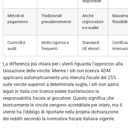
disponibile
Metodi di
Tradizionali
Anche
Massim
pagamento
prevalentemente
criptovalute
flessibili
e e-wallet
Controlli e
Molto rigorosi e
Standard
Certifica
audit
frequenti
UE elevati
internazi
La differenza più chiara per i utenti riguarda l’approccio alla
tassazione delle vincite. Mentre i siti con licenza ADM
applicano automaticamente una ritenuta fiscale del 25%
sulle vincite superiori a determinate soglie, i siti non aams
legali in italia con licenze estere trasferiscono la
responsabilità fiscale al giocatore. Questo significa che
teoricamente le vincite vengono accreditate per intero, ma il
utente ha l’obbligo di riportarle nella propria dichiarazione
dei redditi secondo la normativa fiscale italiana vigente.