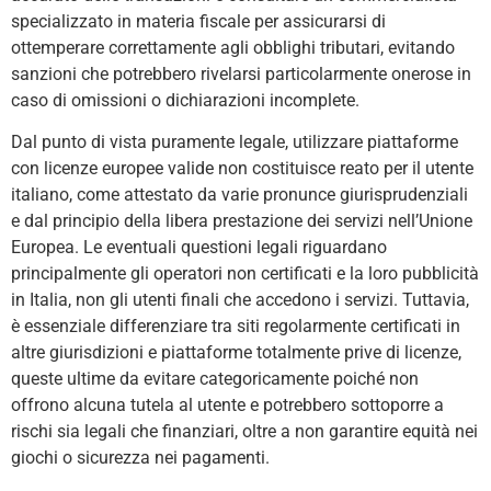
specializzato in materia fiscale per assicurarsi di
ottemperare correttamente agli obblighi tributari, evitando
sanzioni che potrebbero rivelarsi particolarmente onerose in
caso di omissioni o dichiarazioni incomplete.
Dal punto di vista puramente legale, utilizzare piattaforme
con licenze europee valide non costituisce reato per il utente
italiano, come attestato da varie pronunce giurisprudenziali
e dal principio della libera prestazione dei servizi nell’Unione
Europea. Le eventuali questioni legali riguardano
principalmente gli operatori non certificati e la loro pubblicità
in Italia, non gli utenti finali che accedono i servizi. Tuttavia,
è essenziale differenziare tra siti regolarmente certificati in
altre giurisdizioni e piattaforme totalmente prive di licenze,
queste ultime da evitare categoricamente poiché non
offrono alcuna tutela al utente e potrebbero sottoporre a
rischi sia legali che finanziari, oltre a non garantire equità nei
giochi o sicurezza nei pagamenti.