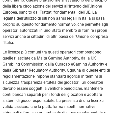
comunitario. Queste piattaforme si avvalgono del principio
della libera circolazione dei servizi all’interno dell’Unione
Europea, sancito dai Trattati fondamentali dell’UE. La
legalità dell’utilizzo di siti non aams legali in italia si basa
proprio su questo fondamento normativo, che permette agli
operatori autorizzati in uno Stato membro di fornire i propri
servizi anche ai cittadini di altri paesi dell’Unione, compresa
l’Italia.
Le licenze più comuni tra questi operatori comprendono
quelle rilasciate da Malta Gaming Authority, dalla UK
Gambling Commission, dalla Curaçao eGaming Authority e
dalla Gibraltar Regulatory Authority. Ognuna di queste enti di
regolamentazione impone standard rigorosi in termini di
sicurezza, trasparenza e tutela dei giocatori. Gli operatori
devono essere soggetti a verifiche periodiche, mantenere
conti bancari separati per i fondi dei giocatori e adottare
sistemi di gioco responsabile. La presenza di una licenza
valida assicura che la piattaforma rispetti normative
stringenti e fornisca un ambiente di gioco regolamentato e