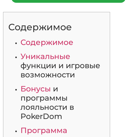
Содержимое
Содержимое
Уникальные
функции и игровые
возможности
Бонусы
и
программы
лояльности в
PokerDom
Программа