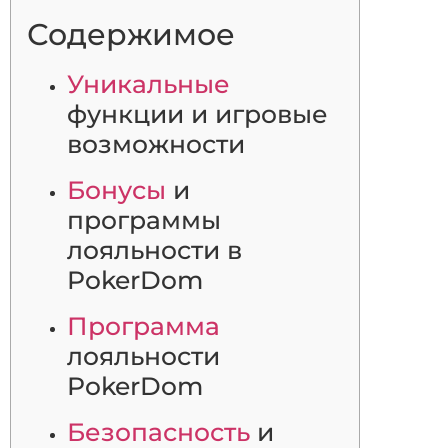
Содержимое
Уникальные
функции и игровые
возможности
Бонусы
и
программы
лояльности в
PokerDom
Программа
лояльности
PokerDom
Безопасность
и