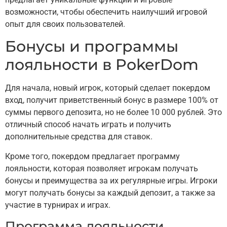
возможности, чтобы обеспечить наилучший игровой
опыт для своих пользователей.
Бонусы и программы
лояльности в PokerDom
Для начала, новый игрок, который сделает покердом
вход, получит приветственный бонус в размере 100% от
суммы первого депозита, но не более 10 000 рублей. Это
отличный способ начать играть и получить
дополнительные средства для ставок.
Кроме того, покердом предлагает программу
лояльности, которая позволяет игрокам получать
бонусы и преимущества за их регулярные игры. Игроки
могут получать бонусы за каждый депозит, а также за
участие в турнирах и играх.
Программа лояльности