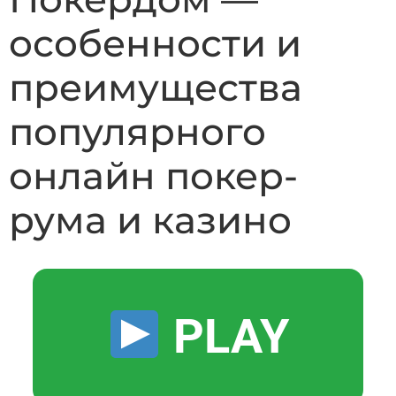
особенности и
преимущества
популярного
онлайн покер-
рума и казино
PLAY