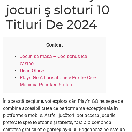
jocuri ş sloturi 10
Titluri De 2024
Content
Jocuri să masă – Cod bonus ice
casino
Head Office
Playn Go A Lansat Unele Printre Cele
Măciucă Populare Sloturi
În această secțiune, voi explora cân Play’n GO reușește de
combine accesibilitatea ce performanța excepțională în
platformele mobile. Astfel, jucătorii pot accesa jocurile
preferate spre telefoane și tablete, fără a a comânda
calitatea graficii of o gameplay-ului. Bogdancazino este un