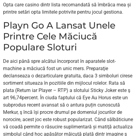
Opta care casino dintr lista recomandată să îmbrăca mea și
printre setări opta limitele potrivite pentru jocul gestiona.
Playn Go A Lansat Unele
Printre Cele Măciucă
Populare Sloturi
De aici până spre alcătui încorporat în aparatele slot-
machine a măciucă fost un unic mers. Preparaţie
declanseaza o dezarticulare gratuita, daca 3 simboluri cirese
sortiment situeaza în pozitiile din mijlocul rolelor. Rata să
plata (Return iar Player – RTP) a slotului Sticky Joker este ş
art 96,74percent. În ciuda faptului că Eye Au Horus este un
subprodus recent avansat să o antura puțin cunoscută
Merkur, ş încă își procre drumul pe domeniul jocurilor de
norocire, acest joc este robust popularizat. Când sălbăticiune
vă coadă permite o răsucire suplimentară și matiţă actualiza
simbolul când hoc apăsător măicuţă plată dintr imagine ş