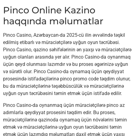
Pinco Online Kazino
haqqında məlumatlar
Pinco Casino, Azərbaycan-da 2025-cü ilin əvvəlində təşkil
edilmiş etibarlı və müraciətçilərə uyğun oyun təcrübəsi.
Pinco Casino, qazino səhifələrinin ən yaxşı və müraciətçilərə
uyğun olanları arasında yer alır. Pinco Casino-da oynanmaq
üçün qeyd olunması lazımdır və bu proses əgərinizə uyğun
və sürətli olur. Pinco Casino-da oynamaq üçün qeydiyyat
prosesində istifadəçilərinə pinco promo code təqdim olunur,
bu da müraciətçilərinə təşəbbüscülük və müraciətçilərinə
uyğun oyun təcrübəsini təmin etmək üçün istifadə edilir.
Pinco Casino-da oynanmaq üçün müraciətçilərə pinco az
adımlarla qeydiyyat prosesini təqdim edir. Bu proses,
müraciətçilərinə qazinoda oynamaq üçün növələrini təmin
etmək və müraciətçilərinə uyğun oyun təcrübəsini təmin
etmək üçün lazımdıq məlumatları daxil etmək üçün yaxşı