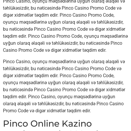
Pinco Casino, oyunçu məqsədlərinə uyğun olaraq əlaqəli və
təhlükəsizdir, bu nəticəsində Pinco Casino Promo Code və
digər xidmətlər təqdim edir. Pinco Casino Promo Code,
oyunçu məqsədlərinə uyğun olaraq əlaqəli və təhlükəsizdir,
bu nəticəsində Pinco Casino Promo Code və digər xidmətlər
təqdim edir. Pinco Casino Promo Code, oyunçu məqsədlərinə
uyğun olaraq əlaqəli və təhlükəsizdir, bu nəticəsində Pinco
Casino Promo Code və digər xidmətlər təqdim edir.
Pinco Casino, oyunçu məqsədlərinə uyğun olaraq əlaqəli və
təhlükəsizdir, bu nəticəsində Pinco Casino Promo Code və
digər xidmətlər təqdim edir. Pinco Casino Promo Code,
oyunçu məqsədlərinə uyğun olaraq əlaqəli və təhlükəsizdir,
bu nəticəsində Pinco Casino Promo Code və digər xidmətlər
təqdim edir. Pinco Casino, oyunçu məqsədlərinə uyğun
olaraq əlaqəli və təhlükəsizdir, bu nəticəsində Pinco Casino
Promo Code və digər xidmətlər təqdim edir.
Pinco Online Kazino