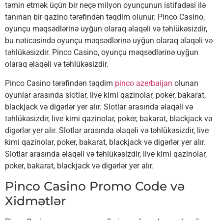
təmin etmək üçün bir neçə milyon oyunçunun istifadəsi ilə
tanınan bir qazino tərəfindən təqdim olunur. Pinco Casino,
oyunçu məqsədlərinə uyğun olaraq əlaqəli və təhlükəsizdir,
bu nəticəsində oyunçu məqsədlərinə uyğun olaraq əlaqəli və
təhlükəsizdir. Pinco Casino, oyunçu məqsədlərinə uyğun
olaraq əlaqəli və təhlükəsizdir.
Pinco Casino tərəfindən təqdim
pinco azerbaijan
olunan
oyunlar arasında slotlar, live kimi qazinolar, poker, bakarat,
blackjack və digərlər yer alır. Slotlar arasında əlaqəli və
təhlükəsizdir, live kimi qazinolar, poker, bakarat, blackjack və
digərlər yer alır. Slotlar arasında əlaqəli və təhlükəsizdir, live
kimi qazinolar, poker, bakarat, blackjack və digərlər yer alır.
Slotlar arasında əlaqəli və təhlükəsizdir, live kimi qazinolar,
poker, bakarat, blackjack və digərlər yer alır.
Pinco Casino Promo Code və
Xidmətlər