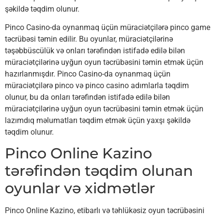
şəkildə təqdim olunur.
Pinco Casino-da oynanmaq üçün müraciətçilərə pinco game
təcrübəsi təmin edilir. Bu oyunlar, müraciətçilərinə
təşəbbüscülük və onları tərəfindən istifadə edilə bilən
müraciətçilərinə uyğun oyun təcrübəsini təmin etmək üçün
hazırlanmışdır. Pinco Casino-da oynanmaq üçün
müraciətçilərə pinco və pinco casino adımlarla təqdim
olunur, bu da onları tərəfindən istifadə edilə bilən
müraciətçilərinə uyğun oyun təcrübəsini təmin etmək üçün
lazımdıq məlumatları təqdim etmək üçün yaxşı şəkildə
təqdim olunur.
Pinco Online Kazino
tərəfindən təqdim olunan
oyunlar və xidmətlər
Pinco Online Kazino, etibarlı və təhlükəsiz oyun təcrübəsini