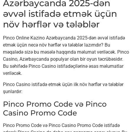
Azərbaycanda 2025-dən
əvvəl istifadə etmək üçün
növ hərflər və tələblər
Pinco Online Kazino Azərbaycanda 2025-dən əvvəl istifadə
etmək üçün necə növ hərflər və tələblər lazımdır? Bu
məqalədə sizə bu məsələ haqqında məlumat veriləcək. Pinco
Casino, Azərbaycanda populyar olan bir oyun təcrübəsidır.
Bu səhifədə Pinco Casino istifadəçilərinə əsas məlumatlar
veriləcək.
Pinco Casino istifadə etmək üçün ilk növ hərflər və tələblər
şunlardır:
Pinco Promo Code və Pinco
Casino Promo Code
Pinco Promo Code və Pinco Casino Promo Code istifadə