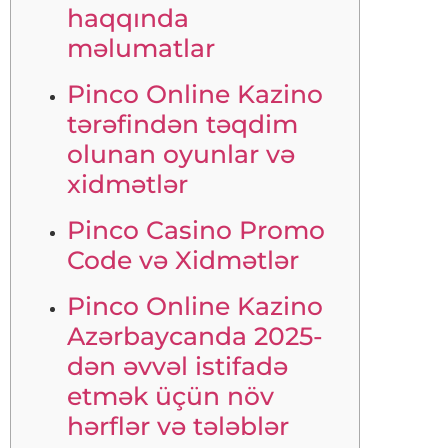
haqqında
məlumatlar
Pinco Online Kazino
tərəfindən təqdim
olunan oyunlar və
xidmətlər
Pinco Casino Promo
Code və Xidmətlər
Pinco Online Kazino
Azərbaycanda 2025-
dən əvvəl istifadə
etmək üçün növ
hərflər və tələblər