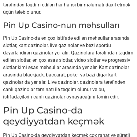
tərəfindən təqdim edilən hər hansı bir məlumatı daxil etmək
üçün tələb olunur.
Pin Up Casino-nun məhsulları
Pin Up Casino-da ən çox istifadə edilən məhsullar arasında
slotlar, kart qazinolar, live qazinolar və bəzi spordu
dəyərləndirən qazinolar yer alır. Qazinolara tərəfindən təqdim
edilən slotlar, ən çox əsas slotlar, video slotlar və progressiv
slotlar kimi əsas məhsullar arasında yer alır. Kart qazinolar
arasında blackjack, baccarat, poker və bəzi digər kart
qazinolar da yer alır. Live qazinolar, qazinolara tərəfindən
canlı qazinolar təminatı ilə təqdim olunur və bu,
istifadəçilərin canlı qazinolar oynayacağını təmin edir.
Pin Up Casino-da
qeydiyyatdan keçmək
Pin Up Casino-da qeydiyyatdan keçmək çox rahat və sürətli