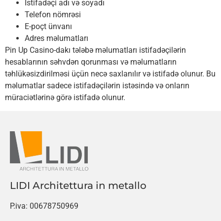
İstifadəçi adı və soyadı
Telefon nömrəsi
E-poçt ünvanı
Adres məlumatları
Pin Up Casino-dakı tələbə məlumatları istifadəçilərin
hesablarının səhvdən qorunması və məlumatların
təhlükəsizdirilməsi üçün necə saxlanılır və istifadə olunur. Bu
məlumatlar sadece istifadəçilərin istəsində və onların
müraciətlərinə görə istifadə olunur.
LIDI Architettura in metallo
P.iva: 00678750969