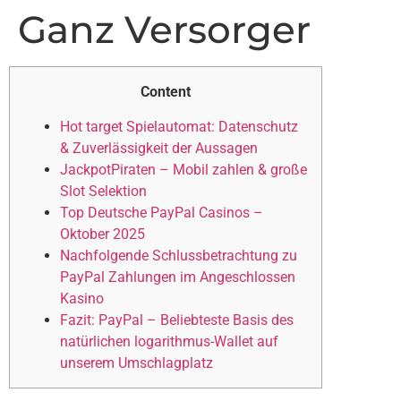
Ganz Versorger
Content
Hot target Spielautomat: Datenschutz
& Zuverlässigkeit der Aussagen
JackpotPiraten – Mobil zahlen & große
Slot Selektion
Top Deutsche PayPal Casinos –
Oktober 2025
Nachfolgende Schlussbetrachtung zu
PayPal Zahlungen im Angeschlossen
Kasino
Fazit: PayPal – Beliebteste Basis des
natürlichen logarithmus-Wallet auf
unserem Umschlagplatz