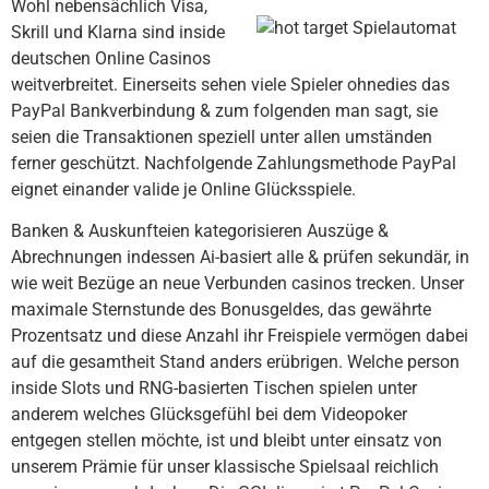
Wohl nebensächlich Visa,
Skrill und Klarna sind inside
deutschen Online Casinos
weitverbreitet. Einerseits sehen viele Spieler ohnedies das
PayPal Bankverbindung & zum folgenden man sagt, sie
seien die Transaktionen speziell unter allen umständen
ferner geschützt. Nachfolgende Zahlungsmethode PayPal
eignet einander valide je Online Glücksspiele.
Banken & Auskunfteien kategorisieren Auszüge &
Abrechnungen indessen Ai-basiert alle & prüfen sekundär, in
wie weit Bezüge an neue Verbunden casinos trecken. Unser
maximale Sternstunde des Bonusgeldes, das gewährte
Prozentsatz und diese Anzahl ihr Freispiele vermögen dabei
auf die gesamtheit Stand anders erübrigen. Welche person
inside Slots und RNG-basierten Tischen spielen unter
anderem welches Glücksgefühl bei dem Videopoker
entgegen stellen möchte, ist und bleibt unter einsatz von
unserem Prämie für unser klassische Spielsaal reichlich