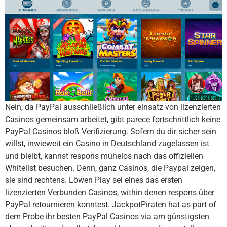
Nein, da PayPal ausschließlich unter einsatz von lizenzierten
Casinos gemeinsam arbeitet, gibt parece fortschrittlich keine
PayPal Casinos bloß Verifizierung. Sofern du dir sicher sein
willst, inwieweit ein Casino in Deutschland zugelassen ist
und bleibt, kannst respons mühelos nach das offiziellen
Whitelist besuchen. Denn, ganz Casinos, die Paypal zeigen,
sie sind rechtens. Löwen Play sei eines das ersten
lizenzierten Verbunden Casinos, within denen respons über
PayPal retournieren konntest. JackpotPiraten hat as part of
dem Probe ihr besten PayPal Casinos via am günstigsten