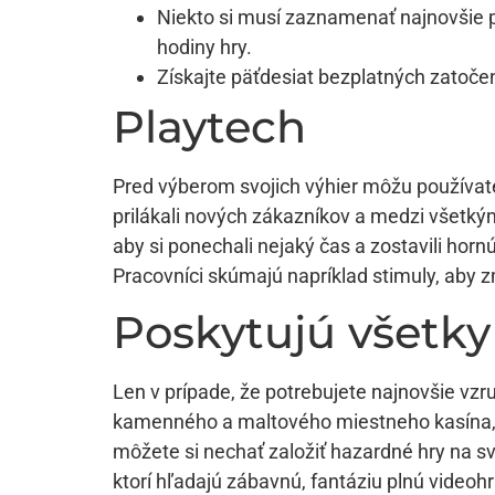
Niekto si musí zaznamenať najnovšie po
hodiny hry.
Získajte päťdesiat bezplatných zatočen
Playtech
Pred výberom svojich výhier môžu používat
prilákali nových zákazníkov a medzi všetký
aby si ponechali nejaký čas a zostavili horn
Pracovníci skúmajú napríklad stimuly, aby zme
Poskytujú všetky
Len v prípade, že potrebujete najnovšie vzr
kamenného a maltového miestneho kasína, Re
môžete si nechať založiť hazardné hry na s
ktorí hľadajú zábavnú, fantáziu plnú video