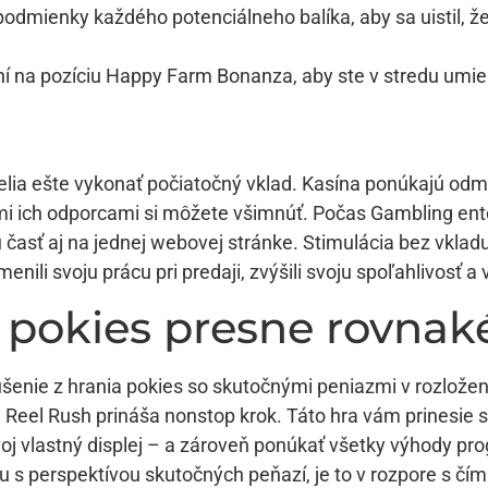
dmienky každého potenciálneho balíka, aby sa uistil, že 
í na pozíciu Happy Farm Bonanza, aby ste v stredu umies
elia ešte vykonať počiatočný vklad. Kasína ponúkajú od
mi ich odporcami si môžete všimnúť. Počas Gambling ent
ú časť aj na jednej webovej stránke. Stimulácia bez vkla
nili svoju prácu pri predaji, zvýšili svoju spoľahlivosť a 
 pokies presne rovnak
ušenie z hrania pokies so skutočnými peniazmi v rozložen
el Rush prináša nonstop krok. Táto hra vám prinesie svi
voj vlastný displej – a zároveň ponúkať všetky výhody pr
hru s perspektívou skutočných peňazí, je to v rozpore s 