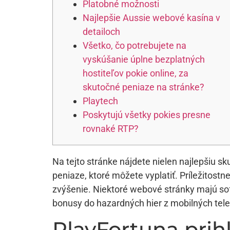
Platobné možnosti
Najlepšie Aussie webové kasína v
detailoch
Všetko, čo potrebujete na
vyskúšanie úplne bezplatných
hostiteľov pokie online, za
skutočné peniaze na stránke?
Playtech
Poskytujú všetky pokies presne
rovnaké RTP?
Na tejto stránke nájdete nielen najlepšiu 
peniaze, ktoré môžete vyplatiť. Príležitostn
zvýšenie. Niektoré webové stránky majú sof
bonusy do hazardných hier z mobilných tel
PlayFortuna prih