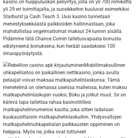
kasino on huippuluokan peliyritys, jolla on yli 700 nimikettä
yli 29 eri toimittajalta, ja suosikkeihin kuuluvat esimerkiksi
Starburst ja Cash Teach 3. Uusi kasino tunnetaan
menestyksekkäästä palkkioiden hallinnastaan, joka
mahdollistaa ongelmattomat maksut 24 tunnin sisällä.
Pidämme tätä Chance.Comin talletusvapaata bonusta
edistyneenä bonuksena, kun heräät saadaksesi 100
ilmaispyöräytystä.
Mobiilimaksullinen
uhkapelilaitos on paikallinen nettikasino, jonka avulla
pelaajat voivat maksaa matkapuhelinlaskunsa. Tämä
menetelmä on olemassa useissa malleissa, kuten maksu
matkapuhelinlaskujen vuoksi, Boku ja jotkut muut. Se on
kätevä tapa tallettaa rahaa kasinotilillesi
matkapuhelinnumerosi kautta, joka sitten ladataan
kuukausittaisiin matkapuhelinlaskuihin. Yhdysvaltojen
matkapuhelinuhkapelialan palkkausten oppiminen on
helppoa. Myös ne, jotka ovat tottuneet