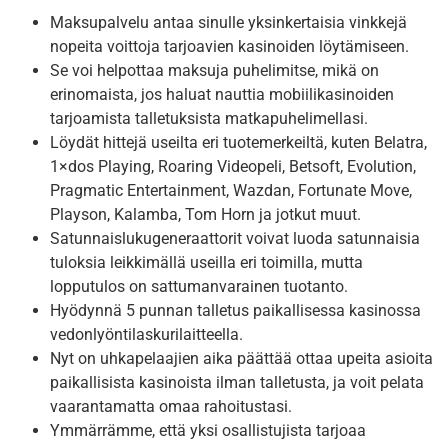
Maksupalvelu antaa sinulle yksinkertaisia ​​vinkkejä
nopeita voittoja tarjoavien kasinoiden löytämiseen.
Se voi helpottaa maksuja puhelimitse, mikä on
erinomaista, jos haluat nauttia mobiilikasinoiden
tarjoamista talletuksista matkapuhelimellasi.
Löydät hittejä useilta eri tuotemerkeiltä, ​​kuten Belatra,
1×dos Playing, Roaring Videopeli, Betsoft, Evolution,
Pragmatic Entertainment, Wazdan, Fortunate Move,
Playson, Kalamba, Tom Horn ja jotkut muut.
Satunnaislukugeneraattorit voivat luoda satunnaisia ​​​​
tuloksia leikkimällä useilla eri toimilla, mutta
lopputulos on sattumanvarainen tuotanto.
Hyödynnä 5 punnan talletus paikallisessa kasinossa
vedonlyöntilaskurilaitteella.
Nyt on uhkapelaajien aika päättää ottaa upeita asioita
paikallisista kasinoista ilman talletusta, ja voit pelata
vaarantamatta omaa rahoitustasi.
Ymmärrämme, että yksi osallistujista tarjoaa