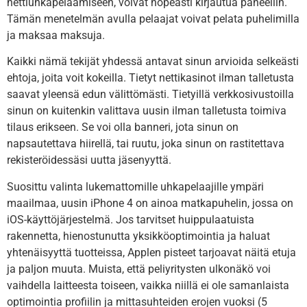
nettiuhkapelaamiseen, voivat nopeasti kirjautua paneeliin.
Tämän menetelmän avulla pelaajat voivat pelata puhelimilla
ja maksaa maksuja.
Kaikki nämä tekijät yhdessä antavat sinun arvioida selkeästi
ehtoja, joita voit kokeilla. Tietyt nettikasinot ilman talletusta
saavat yleensä edun välittömästi. Tietyillä verkkosivustoilla
sinun on kuitenkin valittava uusin ilman talletusta toimiva
tilaus erikseen. Se voi olla banneri, jota sinun on
napsautettava hiirellä, tai ruutu, joka sinun on rastitettava
rekisteröidessäsi uutta jäsenyyttä.
Suosittu valinta lukemattomille uhkapelaajille ympäri
maailmaa, uusin iPhone 4 on ainoa matkapuhelin, jossa on
iOS-käyttöjärjestelmä. Jos tarvitset huippulaatuista
rakennetta, hienostunutta yksikköoptimointia ja haluat
yhtenäisyyttä tuotteissa, Applen pisteet tarjoavat näitä etuja
ja paljon muuta. Muista, että peliyritysten ulkonäkö voi
vaihdella laitteesta toiseen, vaikka niillä ei ole samanlaista
optimointia profiilin ja mittasuhteiden erojen vuoksi (5