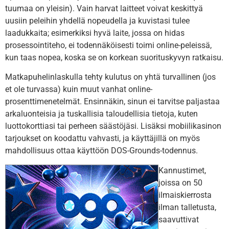
tuumaa on yleisin). Vain harvat laitteet voivat keskittyä
uusiin peleihin yhdellä nopeudella ja kuvistasi tulee
laadukkaita; esimerkiksi hyvä laite, jossa on hidas
prosessointiteho, ei todennäköisesti toimi online-peleissä,
kun taas nopea, koska se on korkean suorituskyvyn ratkaisu.
Matkapuhelinlaskulla tehty kulutus on yhtä turvallinen (jos
et ole turvassa) kuin muut vanhat online-
prosenttimenetelmät. Ensinnäkin, sinun ei tarvitse paljastaa
arkaluonteisia ja tuskallisia taloudellisia tietoja, kuten
luottokorttiasi tai perheen säästöjäsi. Lisäksi mobiilikasinon
tarjoukset on koodattu vahvasti, ja käyttäjillä on myös
mahdollisuus ottaa käyttöön DOS-Grounds-todennus.
Kannustimet,
joissa on 50
ilmaiskierrosta
ilman talletusta,
saavuttivat