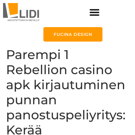
FUCINA DESIGN
Parempi 1
Rebellion casino
apk kirjautuminen
punnan
panostuspeliyritys:
Kerää