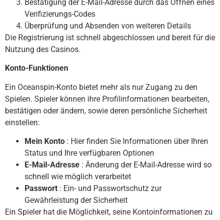
Bestätigung der E-Mail-Adresse durch das Öffnen eines
Verifizierungs-Codes
Überprüfung und Absenden von weiteren Details
Die Registrierung ist schnell abgeschlossen und bereit für die
Nutzung des Casinos.
Konto-Funktionen
Ein Oceanspin-Konto bietet mehr als nur Zugang zu den
Spielen. Spieler können ihre Profilinformationen bearbeiten,
bestätigen oder ändern, sowie deren persönliche Sicherheit
einstellen:
Mein Konto
: Hier finden Sie Informationen über Ihren
Status und Ihre verfügbaren Optionen
E-Mail-Adresse
: Änderung der E-Mail-Adresse wird so
schnell wie möglich verarbeitet
Passwort
: Ein- und Passwortschutz zur
Gewährleistung der Sicherheit
Ein Spieler hat die Möglichkeit, seine Kontoinformationen zu