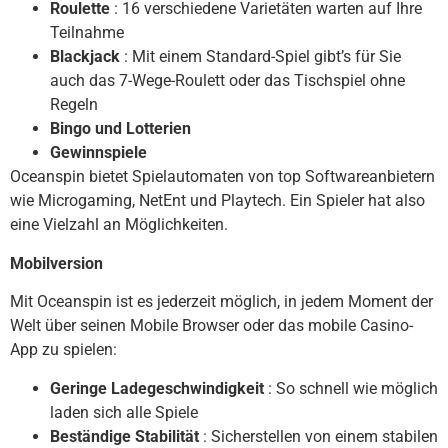
Roulette
: 16 verschiedene Varietäten warten auf Ihre
Teilnahme
Blackjack
: Mit einem Standard-Spiel gibt’s für Sie
auch das 7-Wege-Roulett oder das Tischspiel ohne
Regeln
Bingo und Lotterien
Gewinnspiele
Oceanspin bietet Spielautomaten von top Softwareanbietern
wie Microgaming, NetEnt und Playtech. Ein Spieler hat also
eine Vielzahl an Möglichkeiten.
Mobilversion
Mit Oceanspin ist es jederzeit möglich, in jedem Moment der
Welt über seinen Mobile Browser oder das mobile Casino-
App zu spielen:
Geringe Ladegeschwindigkeit
: So schnell wie möglich
laden sich alle Spiele
Beständige Stabilität
: Sicherstellen von einem stabilen