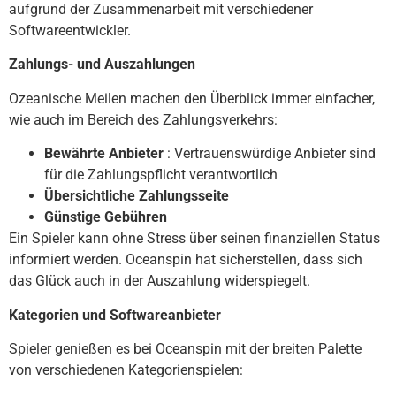
aufgrund der Zusammenarbeit mit verschiedener
Softwareentwickler.
Zahlungs- und Auszahlungen
Ozeanische Meilen machen den Überblick immer einfacher,
wie auch im Bereich des Zahlungsverkehrs:
Bewährte Anbieter
: Vertrauenswürdige Anbieter sind
für die Zahlungspflicht verantwortlich
Übersichtliche Zahlungsseite
Günstige Gebühren
Ein Spieler kann ohne Stress über seinen finanziellen Status
informiert werden. Oceanspin hat sicherstellen, dass sich
das Glück auch in der Auszahlung widerspiegelt.
Kategorien und Softwareanbieter
Spieler genießen es bei Oceanspin mit der breiten Palette
von verschiedenen Kategorienspielen: