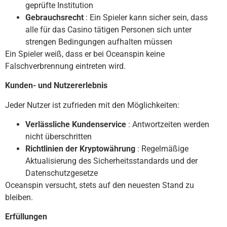
geprüfte Institution
Gebrauchsrecht
: Ein Spieler kann sicher sein, dass
alle für das Casino tätigen Personen sich unter
strengen Bedingungen aufhalten müssen
Ein Spieler weiß, dass er bei Oceanspin keine
Falschverbrennung eintreten wird.
Kunden- und Nutzererlebnis
Jeder Nutzer ist zufrieden mit den Möglichkeiten:
Verlässliche Kundenservice
: Antwortzeiten werden
nicht überschritten
Richtlinien der Kryptowährung
: Regelmäßige
Aktualisierung des Sicherheitsstandards und der
Datenschutzgesetze
Oceanspin versucht, stets auf den neuesten Stand zu
bleiben.
Erfüllungen