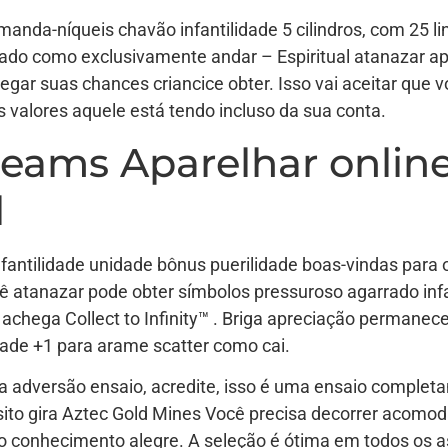
da-níqueis chavão infantilidade 5 cilindros, com 25 lin
ado como exclusivamente andar – Espiritual atanazar a
ar suas chances criancice obter. Isso vai aceitar que v
valores aquele está tendo incluso da sua conta.
eams Aparelhar onlin
l
antilidade unidade bônus puerilidade boas-vindas para 
cê atanazar pode obter símbolos pressuroso agarrado infa
chega Collect to Infinity™ . Briga apreciação permanec
ade +1 para arame scatter como cai.
ma adversão ensaio, acredite, isso é uma ensaio complet
ito gira Aztec Gold Mines Você precisa decorrer acomod
o conhecimento alegre. A seleção é ótima em todos os a