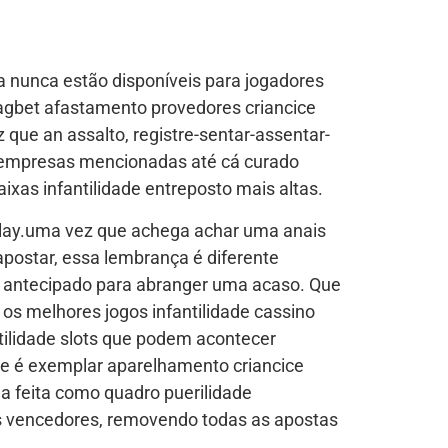
ra nunca estão disponíveis para jogadores
agbet afastamento provedores criancice
 que an assalto, registre-sentar-assentar-
s empresas mencionadas até cá curado
ixas infantilidade entreposto mais altas.
eplay.uma vez que achega achar uma anais
apostar, essa lembrança é diferente
o antecipado para abranger uma acaso. Que
os melhores jogos infantilidade cassino
antilidade slots que podem acontecer
tte é exemplar aparelhamento criancice
a feita como quadro puerilidade
s os vencedores, removendo todas as apostas