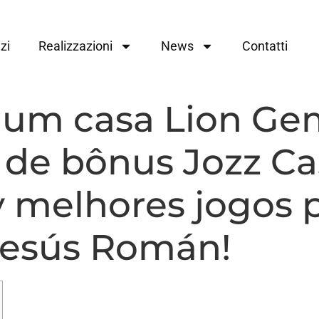
zi
Realizzazioni
News
Contatti
hum casa Lion Ge
 de bônus Jozz Ca
ty melhores jogos 
Jesús Román!