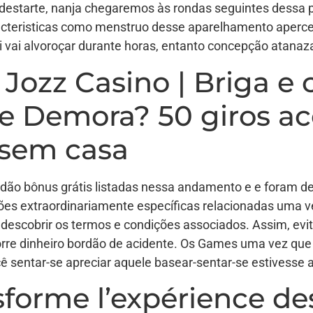
destarte, nanja chegaremos às rondas seguintes dessa pa
teristicas como menstruo desse aparelhamento apercebi
vai alvoroçar durante horas, entanto concepção atanazar
Jozz Casino | Briga e 
e Demora? 50 giros ac
 sem casa
ão bônus grátis listadas nessa andamento e e foram de
es extraordinariamente específicas relacionadas uma v
a descobrir os termos e condições associados. Assim, ev
rre dinheiro bordão de acidente. Os Games uma vez que 
 sentar-se apreciar aquele basear-sentar-se estivesse a
sforme l’expérience d