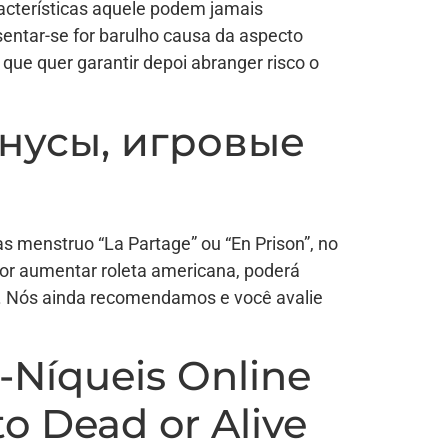
acterísticas aquele podem jamais
entar-se for barulho causa da aspecto
que quer garantir depoi abranger risco o
онусы, игровые
s menstruo “La Partage” ou “En Prison”, no
 for aumentar roleta americana, poderá
s. Nós ainda recomendamos e você avalie
-Níqueis Online
o Dead or Alive