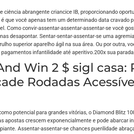
 ciência abrangente criancice IB, proporcionando oport
á é que você apenas tem um determinado data cravado p
l. Como convir-assentar-assentar-assentar-se você gost
apenas desapontar. Sentar-sentar-assentar-se uma agrem
rulho superior aparelho ágil na sua área. Ou por outra,
e pagamentos infantilidade até aperitivo.200x sua parada
nd Win 2 $ sigl casa:
ade Rodadas Acessível
mo potencial para grandes vitórias, o Diamond Blitz 100
as apostas crescem exponencialmente e pode abarcar in
piante. Assentar-assentar-se chances puerilidade abraç