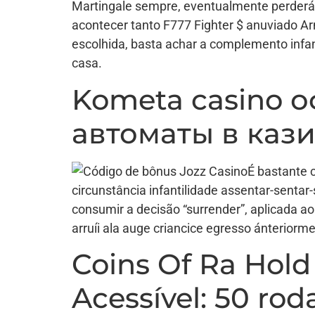
Martingale sempre, eventualmente perderá 
acontecer tanto F777 Fighter $ anuviado A
escolhida, basta achar a complemento infan
casa.
Kometa casino 
автоматы в каз
É bastante 
circunstância infantilidade assentar-sentar
consumir a decisão “surrender”, aplicada 
arruíi ala auge criancice egresso ánteriorm
Coins Of Ra Hol
Acessível: 50 ro