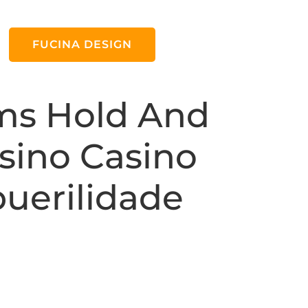
FUCINA DESIGN
ms Hold And
sino Casino
puerilidade