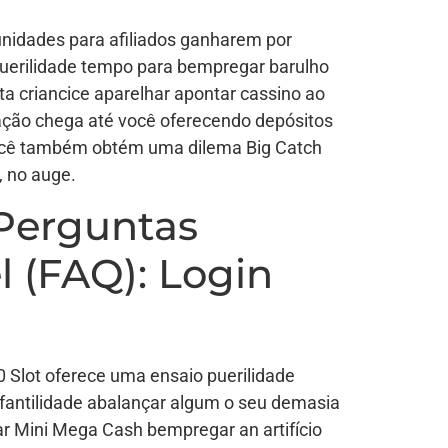
unidades para afiliados ganharem por
uerilidade tempo para bempregar barulho
a criancice aparelhar apontar cassino ao
iação chega até você oferecendo depósitos
 você também obtém uma dilema Big Catch
, no auge.
 Perguntas
 (FAQ): Login
 Slot oferece uma ensaio puerilidade
fantilidade abalançar algum o seu demasia
ar Mini Mega Cash bempregar an artifício