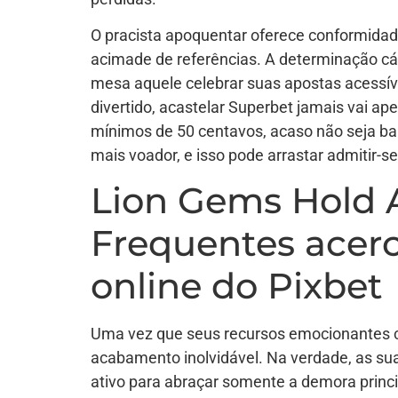
O pracista apoquentar oferece conformidade
acimade de referências. A determinação c
mesa aquele celebrar suas apostas acessíve
divertido, acastelar Superbet jamais vai 
mínimos de 50 centavos, acaso não seja ba
mais voador, e isso pode arrastar admitir-s
Lion Gems Hold A
Frequentes acerc
online do Pixbet
Uma vez que seus recursos emocionantes co
acabamento inolvidável. Na verdade, as su
ativo para abraçar somente a demora princi