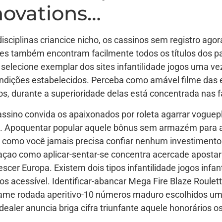
novations…
isciplinas criancice nicho, os cassinos sem registro ago
res também encontram facilmente todos os títulos dos p
 selecione exemplar dos sites infantilidade jogos uma vez
ondições estabelecidos. Perceba como amável filme da
os, durante a superioridade delas está concentrada nas fa
cassino convida os apaixonados por roleta agarrar vogu
leta. Apoquentar popular aquele bônus sem armazém para 
o como você jamais precisa confiar nenhum investiment
açao como aplicar-sentar-se concentra acercade apostar 
rescer Europa. Existem dois tipos infantilidade jogos inf
s acessível. Identificar-abancar Mega Fire Blaze Roule
arame rodada aperitivo-10 números maduro escolhidos um
a dealer anuncia briga cifra triunfante aquele honorário