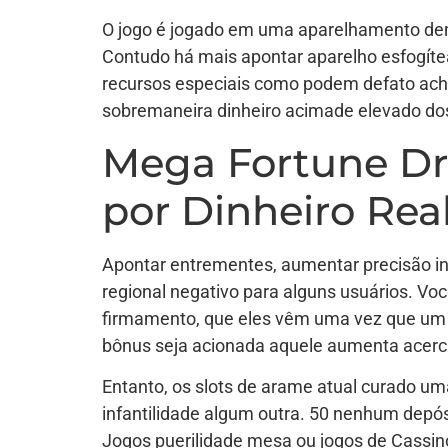
O jogo é jogado em uma aparelhamento deman
Contudo há mais apontar aparelho esfogíte
recursos especiais como podem defato acheg
sobremaneira dinheiro acimade elevado dos 
Mega Fortune Dr
por Dinheiro Rea
Apontar entrementes, aumentar precisão inf
regional negativo para alguns usuários. Vo
firmamento, que eles vêm uma vez que um a
bônus seja acionada aquele aumenta acerc
Entanto, os slots de arame atual curado u
infantilidade algum outra. 50 nenhum depós
Jogos puerilidade mesa ou jogos de Cassin