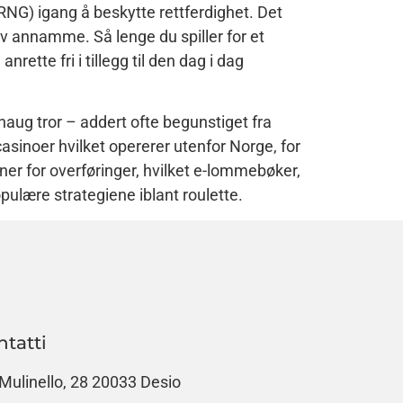
 (RNG) igang å beskytte rettferdighet. Det
 elv annamme. Så lenge du spiller for et
nrette fri i tillegg til den dag i dag
nhaug tror – addert ofte begunstiget fra
asinoer hvilket opererer utenfor Norge, for
er for overføringer, hvilket e-lommebøker,
pulære strategiene iblant roulette.
ntatti
 Mulinello, 28 20033 Desio