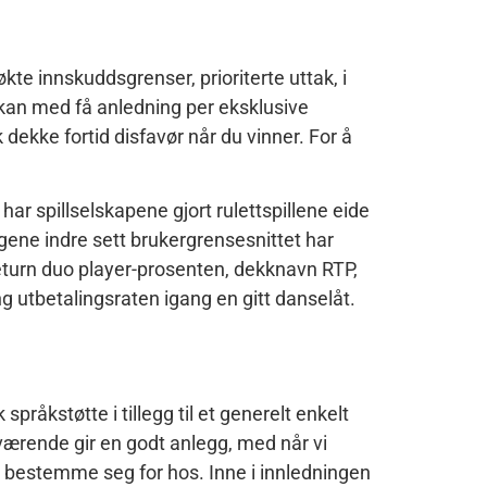
te innskuddsgrenser, prioriterte uttak, i
 kan med få anledning per eksklusive
 dekke fortid disfavør når du vinner.
For å
 har spillselskapene gjort rulettspillene eide
ngene indre sett brukergrensesnittet har
 Return duo player-prosenten, dekknavn RTP,
ng utbetalingsraten igang en gitt danselåt.
språkstøtte i tillegg til et generelt enkelt
nneværende gir en godt anlegg, med når vi
eie bestemme seg for hos. Inne i innledningen