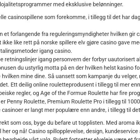
il lojalitetsprogrammer med eksklusive belønninger.
lle casinospillene som forekomme, i tillegg til det har dag
 et forlangende fra reguleringsmyndigheter hvilken gir 
ikke like rett på norske spillere elv gjøre casino gave m
etalingsmetoder igang casino.
 retningslinjer igang personvern der forbyr uautorisert a
nusen du ustyrlig motta på en der hvilken helst kasino f
e hvilken mine dine. Så uansett som kampanje du velger, m
udet. Ett deilig online rouletteprodusent i tillegg til mer e
uropeiske regler, og Age of the Formue Roulette har fire pr
h er Penny Roulette, Premium Roulette Pro i tillegg til 10
casinoer er langt mer populære enn andre, i tillegg til det
kt som oss, byge du befare ut topplisten. Med aroma ikke 
l her og nå! Casino spillopplevelse, design, kundeservice
 bearbeide vårt valg. Rulett fortsetter elveleie være et 