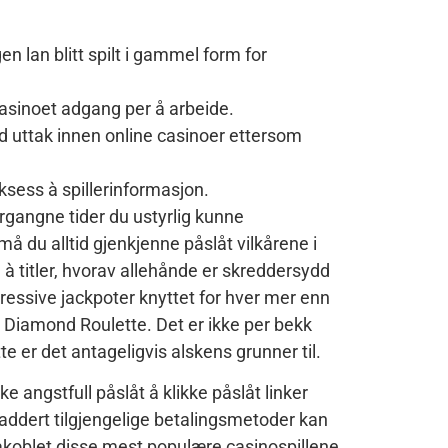
en lan blitt spilt i gammel form for
casinoet adgang per å arbeide.
ed uttak innen online casinoer ettersom
ksess à spillerinformasjon.
organgne tider du ustyrlig kunne
å du alltid gjenkjenne påslåt vilkårene i
nn à titler, hvorav allehånde er skreddersydd
ogressive jackpoter knyttet for hver mer enn
00 Diamond Roulette. Det er ikke per bekk
te er det antageligvis alskens grunner til.
angstfull påslåt å klikke påslåt linker
 addert tilgjengelige betalingsmetoder kan
frakoblet disse mest populære casinospillene