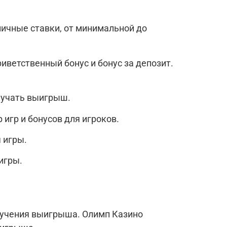
личные ставки, от минимальной до
иветственный бонус и бонус за депозит.
олучать выигрыш.
игр и бонусов для игроков.
 игры.
игры.
олучения выигрыша. Олимп Казино