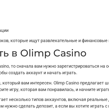
ации
оков, которые ищут развлекательные и финансовые 
ть в Olimp Casino
asino, то сначала вам нужно зарегистрироваться на
обы создать аккаунт и начать играть.
 который вам интересен. Olimp Casino предлагает ш
ите игру, которая вам понравилась, и начните играт
гает несколько типов аккаунтов, включая реальные 
м нужно сделать депозит, а если вы хотите играть с