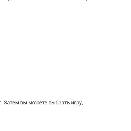
т. Затем вы можете выбрать игру,