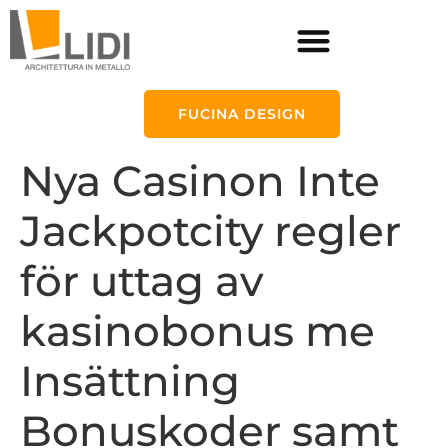
FUCINA DESIGN
Nya Casinon Inte
Jackpotcity regler
för uttag av
kasinobonus me
Insättning
Bonuskoder samt