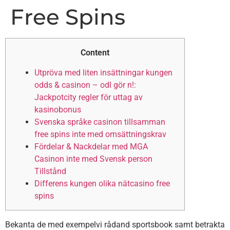
Free Spins
Content
Utpröva med liten insättningar kungen
odds & casinon – odl gör n!:
Jackpotcity regler för uttag av
kasinobonus
Svenska språke casinon tillsamman
free spins inte med omsättningskrav
Fördelar & Nackdelar med MGA
Casinon inte med Svensk person
Tillstånd
Differens kungen olika nätcasino free
spins
Bekanta de med exempelvi rådand sportsbook samt betrakta