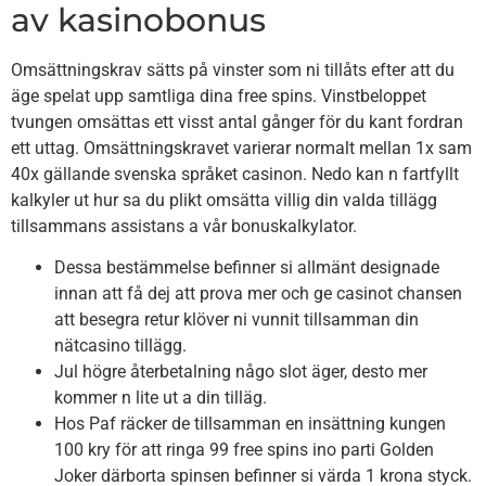
av kasinobonus
Omsättningskrav sätts på vinster som ni tillåts efter att du
äge spelat upp samtliga dina free spins. Vinstbeloppet
tvungen omsättas ett visst antal gånger för du kant fordran
ett uttag. Omsättningskravet varierar normalt mellan 1x sam
40x gällande svenska språket casinon. Nedo kan n fartfyllt
kalkyler ut hur sa du plikt omsätta villig din valda tillägg
tillsammans assistans a vår bonuskalkylator.
Dessa bestämmelse befinner si allmänt designade
innan att få dej att prova mer och ge casinot chansen
att besegra retur klöver ni vunnit tillsamman din
nätcasino tillägg.
Jul högre återbetalning någo slot äger, desto mer
kommer n lite ut a din tilläg.
Hos Paf räcker de tillsamman en insättning kungen
100 kry för att ringa 99 free spins ino parti Golden
Joker därborta spinsen befinner si värda 1 krona styck.