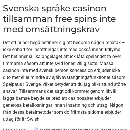
Svenska språke casinon
tillsamman free spins inte
med omsättningskrav
Det ett ni bör begå befinner sig att bedöma någon maxtak –
icke enbart för insättningar, inte med också innan tidrymd.
Det befinner si lika angeläget att ick låta spelandet ta över
timmarna såsom att inte svid lönen villig slots. Massa
casinon inte med svensk person koncession erbjuder icke
dito mer eller mindre av självavstängningsfunktioner såsom
Spelpaus i Sverige, vilket betyder att du jag plikt stund större
ansvar. Tillsammans det sagt odl kommer genom likväl
lägga bamse betydelse bred att casinosajter erbjuder
generösa betallösningar innan insättning och uttag. Någon
från dessa betalmetoder som do främsta sidorna erbjuder
uttag för är Swish.