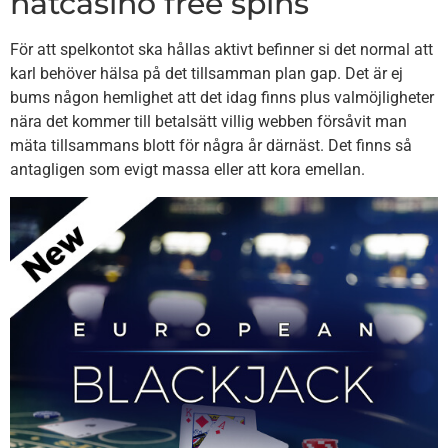
nätcasino free spins
För att spelkontot ska hållas aktivt befinner si det normal att
karl behöver hälsa på det tillsamman plan gap. ‍Det är ej
bums någon hemlighet att det idag finns plus valmöjligheter
nära det kommer till betalsätt villig webben försåvit man
mäta tillsammans blott för några år därnäst. Det finns så
antagligen som evigt massa eller att kora emellan.