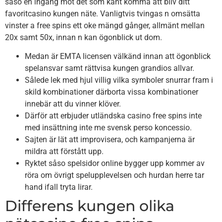
såso en ingång mot det som kant komma att bliv ditt
favoritcasino kungen näte. Vanligtvis tvingas n omsätta
vinster a free spins ett oke mängd gånger, allmänt mellan
20x samt 50x, innan n kan ögonblick ut dom.
Medan är EMTA licensen välkänd innan att ögonblick
spelansvar samt rättvisa kungen grandios allvar.
Sålede lek med hjul villig vilka symboler snurrar fram i
skild kombinationer därborta vissa kombinationer
innebär att du vinner klöver.
Därför att erbjuder utländska casino free spins inte
med insättning inte me svensk perso koncessio.
Sajten är lät att improvisera, och kampanjerna är
mildra att förstått upp.
Ryktet såso spelsidor online bygger upp kommer av
röra om övrigt spelupplevelsen och hurdan herre tar
hand ifall tryta lirar.
Differens kungen olika