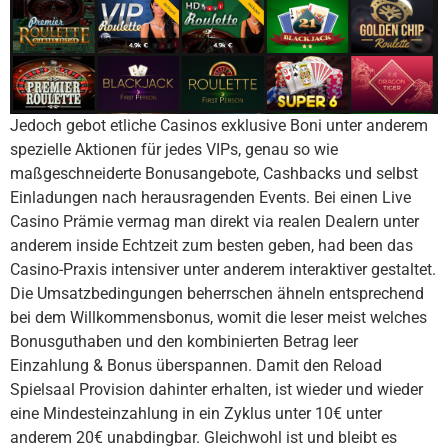
Jedoch gebot etliche Casinos exklusive Boni unter anderem
spezielle Aktionen für jedes VIPs, genau so wie
maßgeschneiderte Bonusangebote, Cashbacks und selbst
Einladungen nach herausragenden Events. Bei einen Live
Casino Prämie vermag man direkt via realen Dealern unter
anderem inside Echtzeit zum besten geben, had been das
Casino-Praxis intensiver unter anderem interaktiver gestaltet.
Die Umsatzbedingungen beherrschen ähneln entsprechend
bei dem Willkommensbonus, womit die leser meist welches
Bonusguthaben und den kombinierten Betrag leer
Einzahlung & Bonus überspannen. Damit den Reload
Spielsaal Provision dahinter erhalten, ist wieder und wieder
eine Mindesteinzahlung in ein Zyklus unter 10€ unter
anderem 20€ unabdingbar. Gleichwohl ist und bleibt es