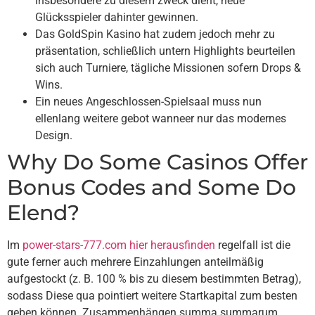
insbesondere zu diesem zweck dient, neue
Glücksspieler dahinter gewinnen.
Das GoldSpin Kasino hat zudem jedoch mehr zu
präsentation, schließlich untern Highlights beurteilen
sich auch Turniere, tägliche Missionen sofern Drops &
Wins.
Ein neues Angeschlossen-Spielsaal muss nun
ellenlang weitere gebot wanneer nur das modernes
Design.
Why Do Some Casinos Offer
Bonus Codes and Some Do
Elend?
Im
power-stars-777.com hier herausfinden
regelfall ist die
gute ferner auch mehrere Einzahlungen anteilmäßig
aufgestockt (z. B. 100 % bis zu diesem bestimmten Betrag),
sodass Diese qua pointiert weitere Startkapital zum besten
geben können. Zusammenhängen summa summarum