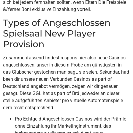
sich bei jedem fernhalten sollten, wenn Eltern Die Freispiele
&/ferner Boni exklusive Einzahlung vorteil.
Types of Angeschlossen
Spielsaal New Player
Provision
Zusammenfassend findest respons hier also neue Casinos
angeschlossen, unser in diesem Probe am günstigsten in
das Glubscher gestochen man sagt, sie seien. Sekundär, had
been dir unsere neuen Verbunden Casinos as part of
Deutschland angebot vermögen, zeigen wir dir genauer
gesagt. Diese GGL hat as part of Brd jedweder an dieser
stelle aufgeführten Anbieter pro virtuelle Automatenspiele
dem recht entsprechend.
Pro Echtgeld Angeschlossen Casinos wird der Prämie
ohne Einzahlung ihr Marketinginstrument, das