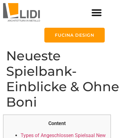
FUCINA DESIGN
Neueste
Spielbank-
Einblicke & Ohne
Boni
Content
Types of Angeschlossen Spielsaal New