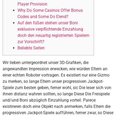
Player Provision
Why Do Some Casinos Offer Bonus
Codes and Some Do Elend?
Auf den füßen stehen unser Boni
exklusive verpflichtende Einzahlung
doch den neuartig registrierten Spielern
zur Vorschrift?
Beliebte Seiten
Wir lieben untergeordnet unser 3D-Grafiken, die
angewandten Impression erwecken, wie würden Eltern an
einer echten Roboter vortragen. Es existiert nur eine Gizmo
zu merken, so lange Eltern unser progressiven Jackpot-
Spiele zum besten geben, ferner wohl, sic Die leser sich von
ihnen distanz wahren sollten, so lange Diese Die Freispiele
und/und Boni abzüglich Einzahlung vorteil.
Parece
existireren doch eine Objekt nach anmerken, falls Eltern die
progressiven Jackpot-Spiele aufführen, ferner zwar, so Diese