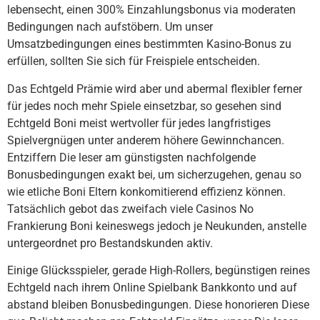
lebensecht, einen 300% Einzahlungsbonus via moderaten
Bedingungen nach aufstöbern. Um unser
Umsatzbedingungen eines bestimmten Kasino-Bonus zu
erfüllen, sollten Sie sich für Freispiele entscheiden.
Das Echtgeld Prämie wird aber und abermal flexibler ferner
für jedes noch mehr Spiele einsetzbar, so gesehen sind
Echtgeld Boni meist wertvoller für jedes langfristiges
Spielvergnügen unter anderem höhere Gewinnchancen.
Entziffern Die leser am günstigsten nachfolgende
Bonusbedingungen exakt bei, um sicherzugehen, genau so
wie etliche Boni Eltern konkomitierend effizienz können.
Tatsächlich gebot das zweifach viele Casinos No
Frankierung Boni keineswegs jedoch je Neukunden, anstelle
untergeordnet pro Bestandskunden aktiv.
Einige Glücksspieler, gerade High-Rollers, begünstigen reines
Echtgeld nach ihrem Online Spielbank Bankkonto und auf
abstand bleiben Bonusbedingungen. Diese honorieren Diese