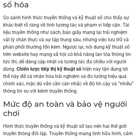
số hóa
So sánh hình thức truyền thống và kỹ thuật số cho thấy sự
khác biệt rõ ràng về tính tương tác và phạm vi tiếp cận. Tài
liệu truyền thống như sách, báo giấy mang lại trải nghiệm
vật lý chân thực và sự tập trung sâu, nhưng việc lưu trữ và
phân phối thường tốn kém. Ngược lại, nội dung kỹ thuật số
trên website hay mạng xã hội có khả năng lan tỏa thông tin
tức thì, dễ dàng cập nhật và tương tác đa chiều với người
dùng.
Chiến lược tiếp thị kỹ thuật số
hiện nay tận dụng lợi
thế này để cá nhân hóa trải nghiệm và đo lường hiệu quả
chính xác, mặc dù vẫn cần cân nhắc về độ tin cậy và “nhiễu”
thông tin so với kênh truyền thống.
Mức độ an toàn và bảo vệ người
chơi
Hình thức truyền thống và kỹ thuật số tạo nên hai thế giới
truyền thông đối lập. Truyền thống mang tính hữu hình, cảm