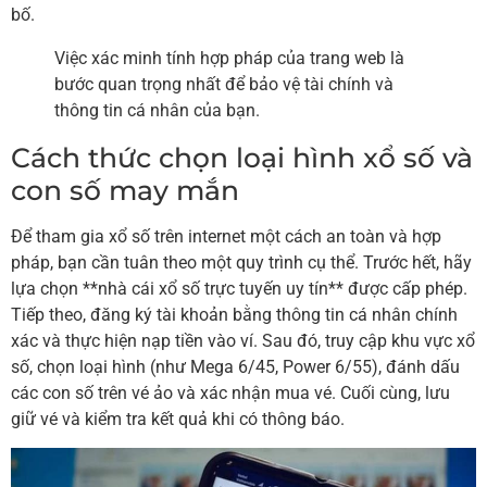
bố.
Việc xác minh tính hợp pháp của trang web là
bước quan trọng nhất để bảo vệ tài chính và
thông tin cá nhân của bạn.
Cách thức chọn loại hình xổ số và
con số may mắn
Để tham gia xổ số trên internet một cách an toàn và hợp
pháp, bạn cần tuân theo một quy trình cụ thể. Trước hết, hãy
lựa chọn **nhà cái xổ số trực tuyến uy tín** được cấp phép.
Tiếp theo, đăng ký tài khoản bằng thông tin cá nhân chính
xác và thực hiện nạp tiền vào ví. Sau đó, truy cập khu vực xổ
số, chọn loại hình (như Mega 6/45, Power 6/55), đánh dấu
các con số trên vé ảo và xác nhận mua vé. Cuối cùng, lưu
giữ vé và kiểm tra kết quả khi có thông báo.