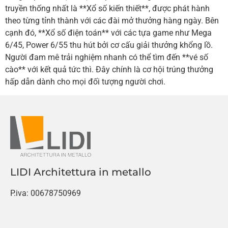
truyền thống nhất là **Xổ số kiến thiết**, được phát hành
theo từng tỉnh thành với các đài mở thưởng hàng ngày. Bên
cạnh đó, **Xổ số điện toán** với các tựa game như Mega
6/45, Power 6/55 thu hút bởi cơ cấu giải thưởng khổng lồ.
Người đam mê trải nghiệm nhanh có thể tìm đến **vé số
cào** với kết quả tức thì. Đây chính là cơ hội trúng thưởng
hấp dẫn dành cho mọi đối tượng người chơi.
LIDI Architettura in metallo
P.iva: 00678750969