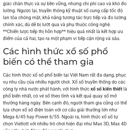
giác chân thực và sự bền vững, nhưng chi phí cao và khó đo
lường. Ngược lại, truyền thông kỹ thuật số cung cấp tốc độ
lan tỏa chóng mặt, khả năng tương tác trực tiếp và đo lường
chính xác, dù dễ bị lướt qua và phụ thuộc công nghệ.
**Chiến lược tiếp thị hỗn hợp** hiệu quả nhất là kết hợp ưu
điểm của cả hai, tạo ra một phạm vi tiếp cận rộng và sâu.
Các hình thức xổ số phổ
biến có thể tham gia
Các hình thức xổ số phổ biến tại Việt Nam rất đa dạng, phục
vụ nhu cầu của nhiều người chơi. Xổ số truyền thống do các
công ty nhà nước phát hành, với hình thức
xổ số kiến thiết
là
phổ biến nhất, có vé số theo tỉnh và kết quả quay số mở
thưởng hàng ngày. Bên cạnh đó, người tham gia cũng có thể
lựa chọn xổ số điện toán với cơ cấu giải thưởng lớn như
Mega 6/45 hay Power 6/55. Ngoài ra, hình thức xổ số tự
chọn Vietlott với nhiều trò chơi hiện đại như Max 3D, Max 4D