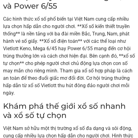
và Power 6/55
Các hình thức xổ số phổ biến tại Việt Nam cung cấp nhiều
lựa chọn hấp dẫn cho người chơi. **Xổ số kiến thiết truyền
thống** là nền tảng với ba đài miền Bắc, Trung, Nam, phát
hành vé số giấy. **Xổ số điện toán** với các thể loại như
Vietlott Keno, Mega 6/45 hay Power 6/55 mang đến cơ hội
trúng thưởng lớn và cách chơi hiện đại. Bên cạnh đó, **xổ số
tự chọn** cho phép người chơi chủ động lựa chọn con số
may mắn cho riêng mình. Tham gia xổ số hợp pháp là cách
an toàn để theo đuổi giấc mơ đổi đời. Cơ hội trúng thưởng
hấp dẫn từ xổ số Vietlott thu hút đông đảo người chơi mỗi
ngày.
Khám phá thế giới xổ số nhanh
và xổ số tự chọn
Việt Nam sở hữu một thị trường xổ số đa dạng và sôi động,
cung cấp nhiều lựa chọn hấp dẫn cho người chơi. Hình thức