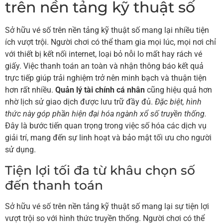
trên nền tảng kỹ thuật số
Sở hữu vé số trên nền tảng kỹ thuật số mang lại nhiều tiện
ích vượt trội. Người chơi có thể tham gia mọi lúc, mọi nơi chỉ
với thiết bị kết nối internet, loại bỏ nỗi lo mất hay rách vé
giấy. Việc thanh toán an toàn và nhận thông báo kết quả
trực tiếp giúp trải nghiệm trở nên minh bạch và thuận tiện
hơn rất nhiều.
Quản lý tài chính cá nhân
cũng hiệu quả hơn
nhờ lịch sử giao dịch được lưu trữ đầy đủ.
Đặc biệt, hình
thức này góp phần hiện đại hóa ngành xổ số truyền thống.
Đây là bước tiến quan trọng trong việc số hóa các dịch vụ
giải trí, mang đến sự linh hoạt và bảo mật tối ưu cho người
sử dụng.
Tiện lợi tối đa từ khâu chọn số
đến thanh toán
Sở hữu vé số trên nền tảng kỹ thuật số mang lại sự tiện lợi
vượt trội so với hình thức truyền thống. Người chơi có thể