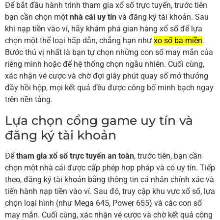
Để bắt đầu hành trình tham gia xổ số trực tuyến, trước tiên
bạn cần chọn một
nhà cái uy tín
và đăng ký tài khoản. Sau
khi nạp tiền vào ví, hãy khám phá gian hàng xổ số để lựa
chọn một thể loại hấp dẫn, chẳng hạn như
xo số ba miền
.
Bước thú vị nhất là bạn tự chọn những con số may mắn của
riêng mình hoặc để hệ thống chọn ngẫu nhiên. Cuối cùng,
xác nhận vé cược và chờ đợi giây phút quay số mở thưởng
đầy hồi hộp, mọi kết quả đều được công bố minh bạch ngay
trên nền tảng.
Lựa chọn cổng game uy tín và
đăng ký tài khoản
Để
tham gia xổ số trực tuyến an toàn
, trước tiên, bạn cần
chọn một nhà cái được cấp phép hợp pháp và có uy tín. Tiếp
theo, đăng ký tài khoản bằng thông tin cá nhân chính xác và
tiến hành nạp tiền vào ví. Sau đó, truy cập khu vực xổ số, lựa
chọn loại hình (như Mega 645, Power 655) và các con số
may mắn. Cuối cùng, xác nhận vé cược và chờ kết quả công