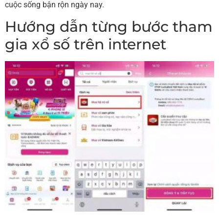
cuộc sống bận rộn ngày nay.
Hướng dẫn từng bước tham
gia xổ số trên internet