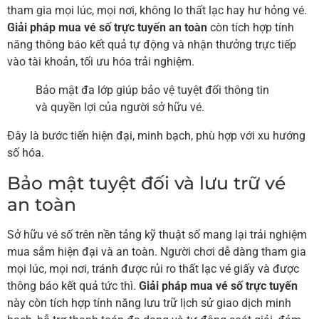
tham gia mọi lúc, mọi nơi, không lo thất lạc hay hư hỏng vé.
Giải pháp mua vé số trực tuyến an toàn
còn tích hợp tính
năng thông báo kết quả tự động và nhận thưởng trực tiếp
vào tài khoản, tối ưu hóa trải nghiệm.
Bảo mật đa lớp giúp bảo vệ tuyệt đối thông tin
và quyền lợi của người sở hữu vé.
Đây là bước tiến hiện đại, minh bạch, phù hợp với xu hướng
số hóa.
Bảo mật tuyệt đối và lưu trữ vé
an toàn
Sở hữu vé số trên nền tảng kỹ thuật số mang lại trải nghiệm
mua sắm hiện đại và an toàn. Người chơi dễ dàng tham gia
mọi lúc, mọi nơi, tránh được rủi ro thất lạc vé giấy và được
thông báo kết quả tức thì.
Giải pháp mua vé số trực tuyến
này còn tích hợp tính năng lưu trữ lịch sử giao dịch minh