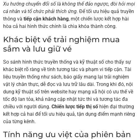
Xu hướng chuyển đổi số là không thể đảo ngược, đòi hỏi mọi
cá nhân và tổ chức phải thích ứng.
Để tối ưu hiệu quả truyền
thông và
tiếp cận khách hàng
, một chiến lược kết hợp hài
hòa cả hai hình thức chính là chìa khóa thành công.
Khác biệt về trải nghiệm mua
sắm và lưu giữ vé
So sánh hình thức truyền thống và kỹ thuật số cho thấy sự
khác biệt rõ ràng về tính tương tác và phạm vi tiếp cận. Tài
liệu truyền thống như sách, báo giấy mang lại trải nghiệm
vật lý chân thực, dễ đọc và lưu trữ lâu dài. Trong khi đó, nội
dung kỹ thuật số trên website hay mạng xã hội có ưu thế về
tốc độ lan tỏa, khả năng cập nhật tức thì và tương tác đa
chiều với người dùng.
Chiến lược tiếp thị số
hiện đại thường
kết hợp cả hai để tối ưu hiệu quả, tận dụng điểm mạnh riêng
của từng kênh.
Tính năng ưu việt của phiên bản