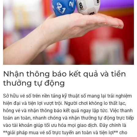
Nhận thông báo kết quả và tiền
thưởng tự động
Sở hữu vé số trên nền tảng kỹ thuật số mang lại trải nghiệm
hiện đại và tiện lợi vượt trội. Người chơi không lo thất lạc,
hỏng vé và nhận thông báo kết quả ngay lập tức. Việc thanh
toán an toàn, nhanh chóng và nhận thưởng tự động trực tiếp
vào tài khoản giúp tối ưu hóa mọi giao dịch. Đây chính là
**giải pháp mua vé số trực tuyến an toàn và tiện lợi** cho