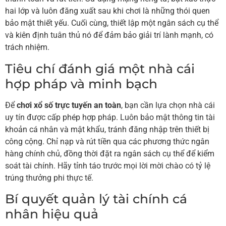
hai lớp và luôn đăng xuất sau khi chơi là những thói quen
bảo mật thiết yếu. Cuối cùng, thiết lập một ngân sách cụ thể
và kiên định tuân thủ nó để đảm bảo giải trí lành mạnh, có
trách nhiệm.
Tiêu chí đánh giá một nhà cái
hợp pháp và minh bạch
Để
chơi xổ số trực tuyến an toàn
, bạn cần lựa chọn nhà cái
uy tín được cấp phép hợp pháp. Luôn bảo mật thông tin tài
khoản cá nhân và mật khẩu, tránh đăng nhập trên thiết bị
công cộng. Chỉ nạp và rút tiền qua các phương thức ngân
hàng chính chủ, đồng thời đặt ra ngân sách cụ thể để kiểm
soát tài chính. Hãy tỉnh táo trước mọi lời mời chào có tỷ lệ
trúng thưởng phi thực tế.
Bí quyết quản lý tài chính cá
nhân hiệu quả