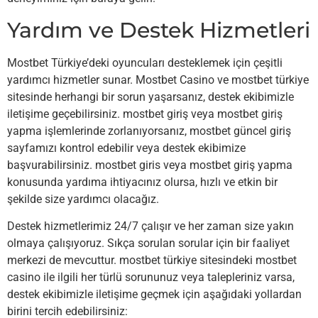
Yardım ve Destek Hizmetleri
Mostbet Türkiye’deki oyuncuları desteklemek için çeşitli
yardımcı hizmetler sunar. Mostbet Casino ve mostbet türkiye
sitesinde herhangi bir sorun yaşarsanız, destek ekibimizle
iletişime geçebilirsiniz. mostbet giriş veya mostbet giriş
yapma işlemlerinde zorlanıyorsanız, mostbet güncel giriş
sayfamızı kontrol edebilir veya destek ekibimize
başvurabilirsiniz. mostbet giris veya mostbet giriş yapma
konusunda yardıma ihtiyacınız olursa, hızlı ve etkin bir
şekilde size yardımcı olacağız.
Destek hizmetlerimiz 24/7 çalışır ve her zaman size yakın
olmaya çalışıyoruz. Sıkça sorulan sorular için bir faaliyet
merkezi de mevcuttur. mostbet türkiye sitesindeki mostbet
casino ile ilgili her türlü sorununuz veya talepleriniz varsa,
destek ekibimizle iletişime geçmek için aşağıdaki yollardan
birini tercih edebilirsiniz: