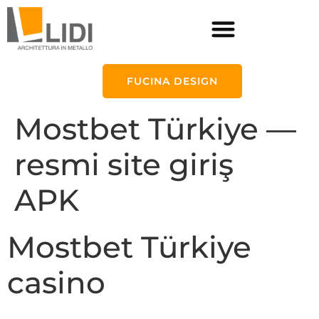
FUCINA DESIGN
Mostbet Türkiye —
resmi site giriş
APK
Mostbet Türkiye
casino