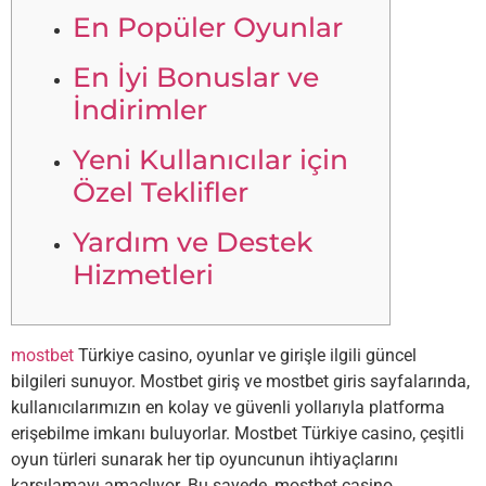
En Popüler Oyunlar
En İyi Bonuslar ve
İndirimler
Yeni Kullanıcılar için
Özel Teklifler
Yardım ve Destek
Hizmetleri
mostbet
Türkiye casino, oyunlar ve girişle ilgili güncel
bilgileri sunuyor. Mostbet giriş ve mostbet giris sayfalarında,
kullanıcılarımızın en kolay ve güvenli yollarıyla platforma
erişebilme imkanı buluyorlar. Mostbet Türkiye casino, çeşitli
oyun türleri sunarak her tip oyuncunun ihtiyaçlarını
karşılamayı amaçlıyor. Bu sayede, mostbet casino