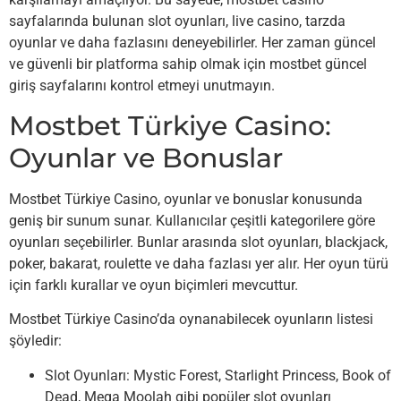
sayfalarında bulunan slot oyunları, live casino, tarzda
oyunlar ve daha fazlasını deneyebilirler. Her zaman güncel
ve güvenli bir platforma sahip olmak için mostbet güncel
giriş sayfalarını kontrol etmeyi unutmayın.
Mostbet Türkiye Casino:
Oyunlar ve Bonuslar
Mostbet Türkiye Casino, oyunlar ve bonuslar konusunda
geniş bir sunum sunar. Kullanıcılar çeşitli kategorilere göre
oyunları seçebilirler. Bunlar arasında slot oyunları, blackjack,
poker, bakarat, roulette ve daha fazlası yer alır. Her oyun türü
için farklı kurallar ve oyun biçimleri mevcuttur.
Mostbet Türkiye Casino’da oynanabilecek oyunların listesi
şöyledir:
Slot Oyunları: Mystic Forest, Starlight Princess, Book of
Dead, Mega Moolah gibi popüler slot oyunları