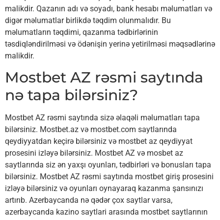
malikdir. Qazanın adı və soyadı, bank hesabı məlumatları və
digər məlumatlar birlikdə təqdim olunmalıdır. Bu
məlumatların təqdimi, qazanma tədbirlərinin
təsdiqləndirilməsi və ödənişin yerinə yetirilməsi məqsədlərinə
malikdir.
Mostbet AZ rəsmi saytında
nə tapa bilərsiniz?
Mostbet AZ rəsmi saytında sizə əlaqəli məlumatları tapa
bilərsiniz. Mostbet.az və mostbet.com saytlarında
qeydiyyatdan keçirə bilərsiniz və mostbet az qeydiyyat
prosesini izləyə bilərsiniz. Mostbet AZ və mosbet az
saytlarında siz ən yaxşı oyunları, tədbirləri və bonusları tapa
bilərsiniz. Mostbet AZ rəsmi saytında mostbet giriş prosesini
izləyə bilərsiniz və oyunları oynayaraq kazanma şansınızı
artırıb. Azerbaycanda nə qədər çox saytlar varsa,
azerbaycanda kazino saytlari arasında mostbet saytlarının