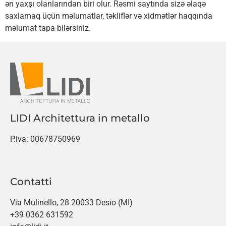
ən yaxşı olanlarından biri olur. Rəsmi saytında sizə əlaqə
saxlamaq üçün məlumatlar, təkliflər və xidmətlər haqqında
məlumat tapa bilərsiniz.
LIDI Architettura in metallo
P.iva: 00678750969
Contatti
Via Mulinello, 28 20033 Desio (MI)
+39 0362 631592