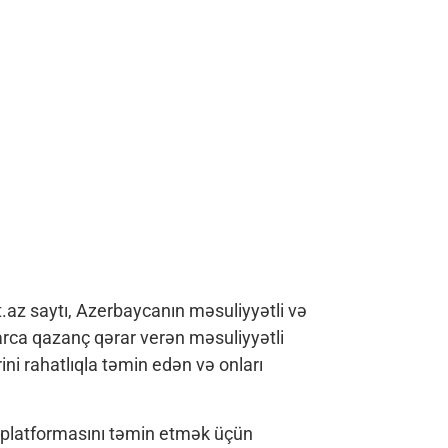
.az saytı, Azerbaycanın məsuliyyətli və
arca qazanç qərar verən məsuliyyətli
i rahatlıqla təmin edən və onları
 platformasını təmin etmək üçün