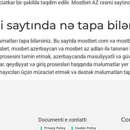
iətkar bir şəkildə təqdim edilir. Mostbet AZ rəsmi sayt
 saytında nə tapa bilə
umatları tapa bilərsiniz. Bu saytda mostbet.com və most
sbet, mosbet azerbaycan və mosbet az adları ilə tanınan
 prosesini təmin etmək, azerbaycanda məsuliyyətli və güv
qeydiyyat və giriş prosesləri haqqında məlumatlar yer a
ynayıcıları üçün müraciət etmək və dəstək məlumatları
Co
Documenti e contatti
Privacy Policy
Cookie Policy