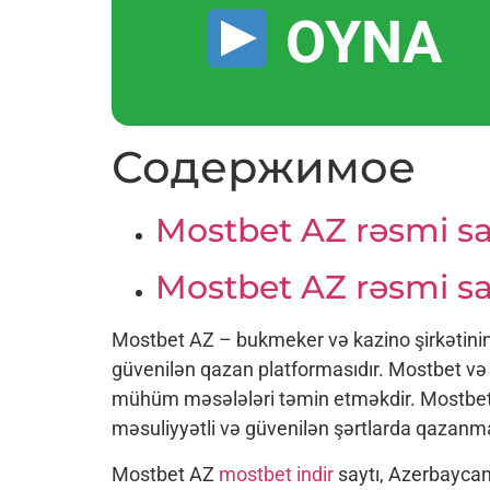
OYNA
Содержимое
Mostbet AZ rəsmi sa
Mostbet AZ rəsmi say
Mostbet AZ – bukmeker və kazino şirkətinin 
güvenilən qazan platformasıdır. Mostbet və 
mühüm məsələləri təmin etməkdir. Mostbet A
məsuliyyətli və güvenilən şərtlarda qazanma
Mostbet AZ
mostbet indir
saytı, Azerbaycan