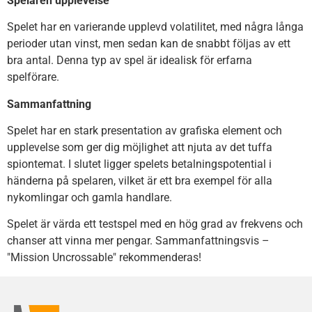
Spelaren upplevelse
Spelet har en varierande upplevd volatilitet, med några långa
perioder utan vinst, men sedan kan de snabbt följas av ett
bra antal. Denna typ av spel är idealisk för erfarna
spelförare.
Sammanfattning
Spelet har en stark presentation av grafiska element och
upplevelse som ger dig möjlighet att njuta av det tuffa
spiontemat. I slutet ligger spelets betalningspotential i
händerna på spelaren, vilket är ett bra exempel för alla
nykomlingar och gamla handlare.
Spelet är värda ett testspel med en hög grad av frekvens och
chanser att vinna mer pengar. Sammanfattningsvis –
"Mission Uncrossable" rekommenderas!