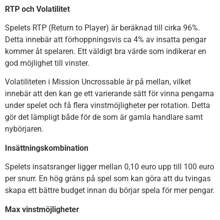
RTP och Volatilitet
Spelets RTP (Return to Player) är beräknad till cirka 96%.
Detta innebär att förhoppningsvis ca 4% av insatta pengar
kommer åt spelaren. Ett väldigt bra värde som indikerar en
god möjlighet till vinster.
Volatiliteten i Mission Uncrossable är på mellan, vilket
innebär att den kan ge ett varierande sätt för vinna pengarna
under spelet och få flera vinstmöjligheter per rotation. Detta
gör det lämpligt både för de som är gamla handlare samt
nybörjaren.
Insättningskombination
Spelets insatsranger ligger mellan 0,10 euro upp till 100 euro
per snurr. En hög gräns på spel som kan göra att du tvingas
skapa ett bättre budget innan du börjar spela för mer pengar.
Max vinstmöjligheter