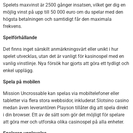
Spelets maxvinst är 2500 gånger insatsen, vilket ger dig en
möjlig vinst på upp till 50 000 euro om du spelar med den
högsta betalningen och samtidigt får den maximala
frekvens.
Spelförhållande
Det finns inget särskilt anmärkningsvärt eller unikt i hur
spelet utvecklas, utan det är vanligt för kasinospel med en
vanlig vinstlinje. Nya försök har gjorts att göra ett tydligt och
enkel upplägg.
Spela på mobilen
Mission Uncrossable kan spelas via mobiltelefoner eller
tabletter via flera stora webbsidor, inkluderat Slotsino casino
medan även leverantören Playson tillåter dig att spela direkt
i din browser. Ett av de sätt som gör det möjligt för spelare
att göra mer och utforska olika casinospel på alla enheter.