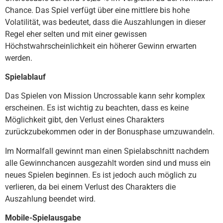
Chance. Das Spiel verfügt über eine mittlere bis hohe
Volatilität, was bedeutet, dass die Auszahlungen in dieser
Regel eher selten und mit einer gewissen
Höchstwahrscheinlichkeit ein höherer Gewinn erwarten
werden.
Spielablauf
Das Spielen von Mission Uncrossable kann sehr komplex
erscheinen. Es ist wichtig zu beachten, dass es keine
Möglichkeit gibt, den Verlust eines Charakters
zurückzubekommen oder in der Bonusphase umzuwandeln.
Im Normalfall gewinnt man einen Spielabschnitt nachdem
alle Gewinnchancen ausgezahlt worden sind und muss ein
neues Spielen beginnen. Es ist jedoch auch möglich zu
verlieren, da bei einem Verlust des Charakters die
Auszahlung beendet wird.
Mobile-Spielausgabe