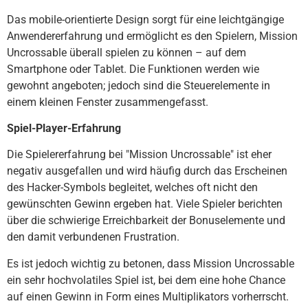
Das mobile-orientierte Design sorgt für eine leichtgängige
Anwendererfahrung und ermöglicht es den Spielern, Mission
Uncrossable überall spielen zu können – auf dem
Smartphone oder Tablet. Die Funktionen werden wie
gewohnt angeboten; jedoch sind die Steuerelemente in
einem kleinen Fenster zusammengefasst.
Spiel-Player-Erfahrung
Die Spielererfahrung bei "Mission Uncrossable" ist eher
negativ ausgefallen und wird häufig durch das Erscheinen
des Hacker-Symbols begleitet, welches oft nicht den
gewünschten Gewinn ergeben hat. Viele Spieler berichten
über die schwierige Erreichbarkeit der Bonuselemente und
den damit verbundenen Frustration.
Es ist jedoch wichtig zu betonen, dass Mission Uncrossable
ein sehr hochvolatiles Spiel ist, bei dem eine hohe Chance
auf einen Gewinn in Form eines Multiplikators vorherrscht.