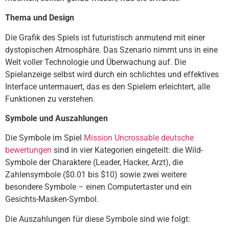
Thema und Design
Die Grafik des Spiels ist futuristisch anmutend mit einer
dystopischen Atmosphäre. Das Szenario nimmt uns in eine
Welt voller Technologie und Überwachung auf. Die
Spielanzeige selbst wird durch ein schlichtes und effektives
Interface untermauert, das es den Spielern erleichtert, alle
Funktionen zu verstehen.
Symbole und Auszahlungen
Die Symbole im Spiel
Mission Uncrossable deutsche
bewertungen
sind in vier Kategorien eingeteilt: die Wild-
Symbole der Charaktere (Leader, Hacker, Arzt), die
Zahlensymbole ($0.01 bis $10) sowie zwei weitere
besondere Symbole – einen Computertaster und ein
Gesichts-Masken-Symbol.
Die Auszahlungen für diese Symbole sind wie folgt: