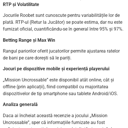
RTP și Volatilitate
Jocurile Roobet sunt cunoscute pentru variabilitățile lor de
plată. RTP-ul (Retur la Jucător) se poate estima, dar nu este
furnizat oficial, cuantificându-se în general între 95% și 97%.
Betting Range și Max Win
Rangul pariorilor oferit jucatorilor permite ajustarea ratelor
de bani pe care dorești să le pariți.
Jocuri pe dispozitive mobile și experiență playerului
„Mission Uncrossable” este disponibil atât online, cât și
offline (prin aplicații), fiind compatibil cu majoritatea
dispozitivelor de tip smartphone sau tablete Android/iOS.
Analiza generală
Daca ai încheiat această recenzie a jocului „Mission
Uncrossable”, sper că informațiile furnizate au fost