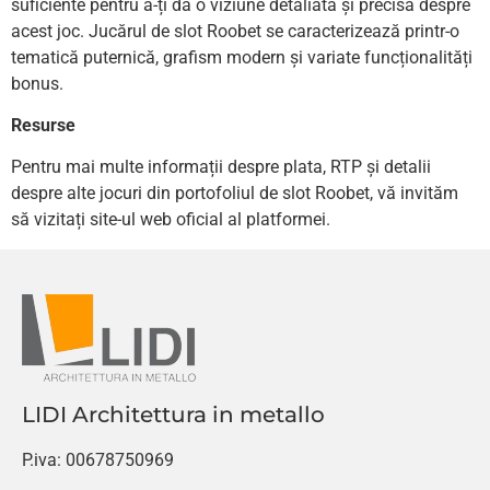
suficiente pentru a-ți da o viziune detaliată și precisă despre
acest joc. Jucărul de slot Roobet se caracterizează printr-o
tematică puternică, grafism modern și variate funcționalități
bonus.
Resurse
Pentru mai multe informații despre plata, RTP și detalii
despre alte jocuri din portofoliul de slot Roobet, vă invităm
să vizitați site-ul web oficial al platformei.
LIDI Architettura in metallo
P.iva: 00678750969