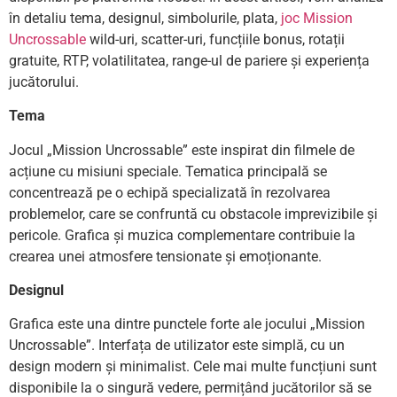
în detaliu tema, designul, simbolurile, plata,
joc Mission
Uncrossable
wild-uri, scatter-uri, funcțiile bonus, rotații
gratuite, RTP, volatilitatea, range-ul de pariere și experiența
jucătorului.
Tema
Jocul „Mission Uncrossable” este inspirat din filmele de
acțiune cu misiuni speciale. Tematica principală se
concentrează pe o echipă specializată în rezolvarea
problemelor, care se confruntă cu obstacole imprevizibile și
pericole. Grafica și muzica complementare contribuie la
crearea unei atmosfere tensionate și emoționante.
Designul
Grafica este una dintre punctele forte ale jocului „Mission
Uncrossable”. Interfața de utilizator este simplă, cu un
design modern și minimalist. Cele mai multe funcțiuni sunt
disponibile la o singură vedere, permițând jucătorilor să se