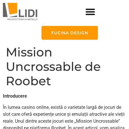
FUCINA DESIGN
Mission
Uncrossable de
Roobet
Introducere
În lumea casino online, există o varietate largă de jocuri de
slot care oferă experiențe unice și emulații atractive ale vieții
reale. Unul dintre aceste jocuri este „Mission Uncrossable”
disponibil pe platforma Roobet. În acest articol, vom analiza